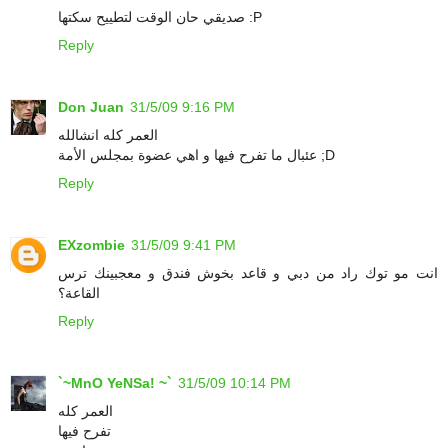
صديقي حان الوقت لتطييح سكتها :P
Reply
Don Juan
31/5/09 9:16 PM
العمر كله انشالله
عئبال ما تفرح فيها و اهي عضوة بمجلس الأمة ;D
Reply
EXzombie
31/5/09 9:41 PM
انت مو توك راد من دبي و قاعد بخوش فندق و معجبينك ترس
القاعة؟
Reply
`~MnO YeNSa! ~`
31/5/09 10:14 PM
العمر كله
تفرح فيها