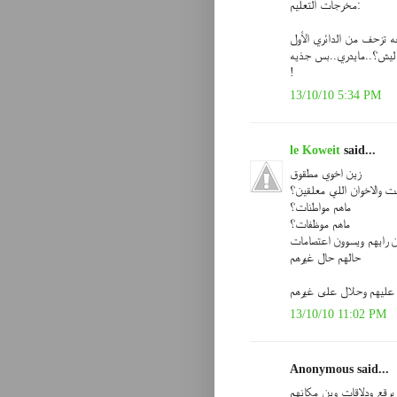
مخرجات التعليم:
 تزحف من الدائري الأول
!
13/10/10 5:34 PM
le Koweit
said...
زين اخوي مطقوق
 والاخوان اللي معلقين؟
ماهم مواطنات؟
ماهم موظفات؟
رايهم ويسوون اعتصامات
حالهم حال غيرهم
13/10/10 11:02 PM
Anonymous said...
برقع ودلاقات وين مكانهم