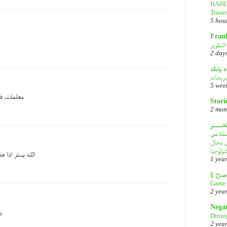
BASE 
Tower
5 hou
Fran
2 day
ه يابلد
بريحاته
5 wee
معلمات ف
Stori
2 mon
لحـــر
DeepS: مصدر قلق
في مجال
نولوجيا
الله يستر اذا ه
1 yea
Game 
2 yea
Nega
ي
Dinin
2 yea