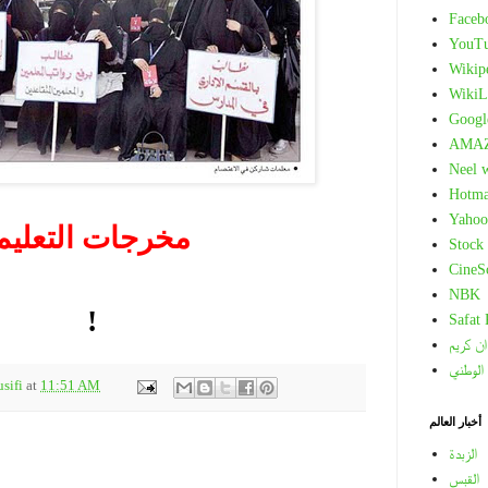
Faceb
YouT
Wikip
WikiL
Googl
AMA
Neel 
Hotma
.
Yahoo
مخرجات التعليم
Stock
CineS
.
NBK
!
Safat
ان كريم
 الوطني
sifi
at
11:51 AM
أخبار العالم
الزبدة
القبس