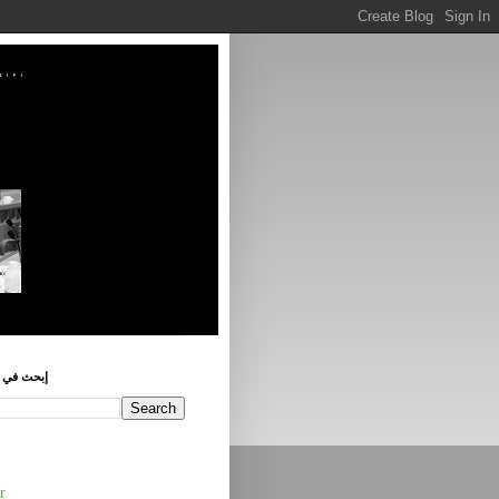
إبحث في ه
r