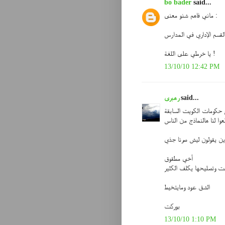
bo bader
said...
ماني فاهم شنو معنى :
يا خرطي على اللغة !
13/10/10 12:42 PM
said...
رهبرى
 حكومات الكويت السابقة
وا لنا هالنماذج من الناس
ين يقولون ليش صرنا جذي
أخي مطقوق
بت وتصليحها يكلف الكثير
الشق عود ومايتخيط
بوركت
13/10/10 1:10 PM