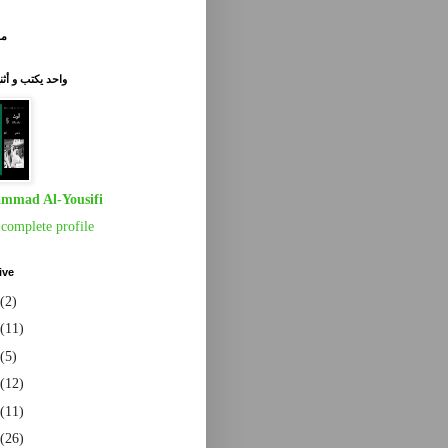
مق
واحد يكتب و أث
mmad Al-Yousifi
complete profile
ive
(2)
(11)
(5)
(12)
(11)
(26)