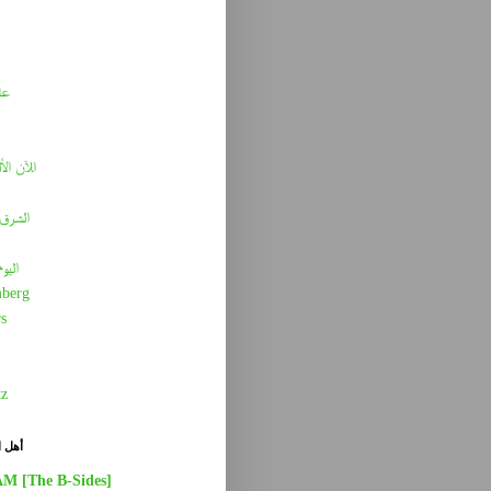
عا
الآن الأ
الشرق 
اليو
berg
s
tz
أهل ا
AM [The B-Sides]