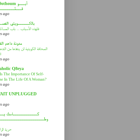
abou9othoum 
قـــثــــــــ
rs ago
بالكــــــويتي الفصـ
فلهذه الأسباب ... باب المسائ
rs ago
مدونة داهم ال
الصحافة الكويتية لن ينقذها من التد
ا
rs ago
aholic Q8eya
Is The Importance Of Self-
se In The Life Of A Woman?
rs ago
AIT UNPLUGGED
rs ago
كـــــــــــــاسك يـــ
وطــــــــــــــــــــــــ
حرية الرا
rs ago