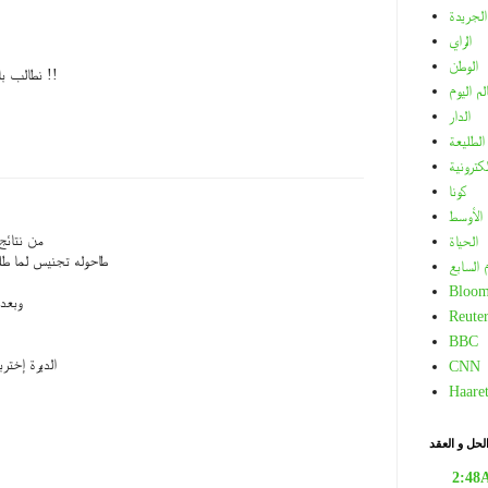
الجريدة
الراي
الوطن
نطالب بالقسم الإداري في المدارس !!
لم اليوم
الدار
الطليعة
لكترونية
كونا
الأوسط
من نتائج
الحياة
طاحوله تجنيس لما طلع
م السابع
Bloom
وبعد
Reuter
BBC
الديرة إختر
CNN
Haare
لحل و العقد
2:48