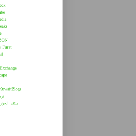
ook
ube
edia
eaks
e
ZON
w Furat
il
 Exchange
cape
 KuwaitBlogs
قرء
ملتقى الحوار