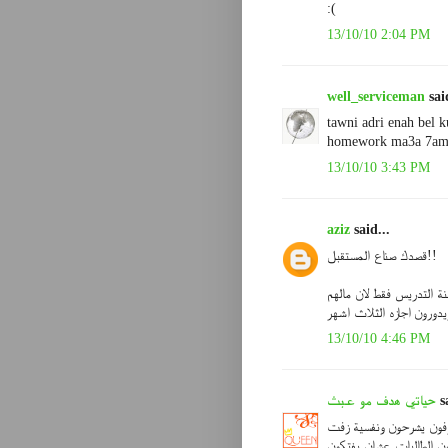
:(
13/10/10 2:04 PM
well_serviceman
said
tawni adri enah bel 
homework ma3a 7ama
13/10/10 3:43 PM
aziz
said...
قصدك صناع المستقبل!!
ة التدريس فقط لان مالهم
13/10/10 4:46 PM
sa
حياتي هدف مو عبث
رفون يشرحون ونفسية زفت
ن الطالبات عشان يفتكون