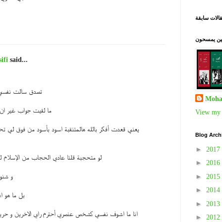
الات سابقة
نين يمسحون
ifi
said...
تصدق سالت نفسي ه
Moha
ما لقيت جواب غير ان
View my 
يعني قعدت أفكر بالله هالمتنقبة اسود بأسود من فوق لي تح
Blog Arch
►
2017
لو متحجبة قلنا عادي الحجاب من الإسلام 
►
2016
►
و شنو
2015
►
2014
بل ما هو ا
►
2013
انا ما اشوف نفسي كشخص عنصري أحترم راي الاخرين و حريته
►
2012