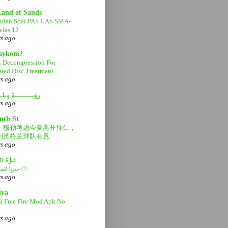
Land of Sands
ulan Soal PAS UAS SMA-
las 12
rs ago
aaykom?
l Decompression For
ated Disc Treatment
rs ago
رؤيــــــة وطـ
rs ago
nth St
：穆勒考虑今夏离开拜仁，
利英格兰球队有意
rs ago
قطرة ا
احفروا القبر عميقاً !!
rs ago
iya
a Free Fire Mod Apk No
rs ago