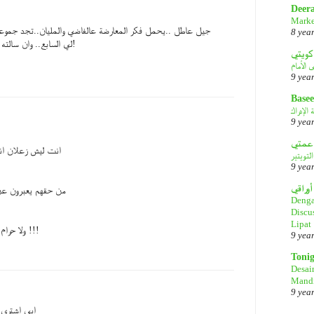
Deer
Marke
جيل عاطل ..يحمل فكر المعارضة عالفاضي والمليان..تجد جموعه
8 yea
لي السابع.. وان سالته ليش؟..مايدري..بس جذيه!
كويتي
9 yea
Basee
الإدراك
9 yea
انت ليش زعلان انت
لتويتير
9 yea
أوراقي
من حقهم يعبرون عن 
Denga
Discu
Lipat
ولا حرام عليهم وحلال على غيرهم !!!
9 yea
Toni
Desai
Mandi
9 yea
ابي اشتري 