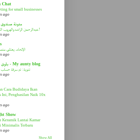
a Chat
ting for small businesses
rs ago
مدونة صندوق 
عبدالرحمن الراشد والهروب الى الأمام!
rs ago
s
الإلحاد، يعتلي منصة 
rs ago
بلوق عمتي - My aunty blog
تنوية: تم سرقة حساب ا
rs ago
n Cara Budidaya Ikan
s Ini, Penghasilan Naik 10x
rs ago
ght Show
n Keramik Lantai Kamar
 Minimalis Terbaru
rs ago
Show All