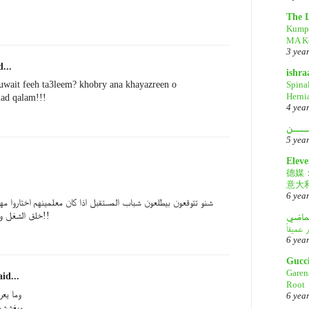
The 
Kump
MA Ke
3 yea
...
ishr
Spina
kuwait feeh ta3leem? khobry ana khayazreen o
Herni
d qalam!!!
4 yea
ــــن
5 yea
Eleve
德媒
意大
6 yea
شنو تتوقعون بيطلعون شباب المستقبل اذا كان معلمينهم اختاروا مهن
خلق الشغل ويدورون اجازه الثلاث اشهر!!
لماضي
6 yea
Gucc
Garen
id...
Root
وما يع
6 yea
ويغششو