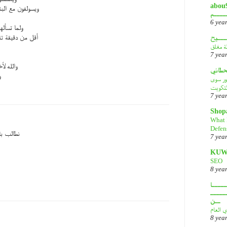
أبـــو
ويسولفون مع الب
ــــم
6 yea
ولما تسأل
أقل من دقيقة تق
ـــيح
لة مغلق
7 yea
والله ل
قحطاني
و
هور سوى
لتكويت
7 yea
Shop
What 
Defen
نطالب با
7 yea
KUW
SEO
8 yea
ــــا
ـــــ
ــن
ي العام
8 yea