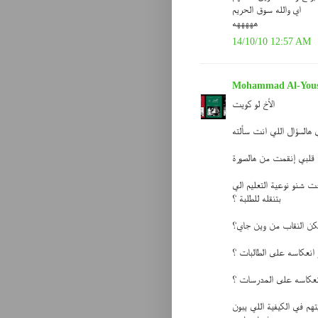
اي والله سوق الحريم
هههههه
14/10/10 12:57 AM
Mohammad Al-Yous
الأخ لو كويت
السؤال اللي انت سألته
 قلبي إنقمت من هالصورة
ت شنو نوعية التعليم الي
بتنقله للطلبة ؟
لكن النقاب من وين جاي؟
 انعكاسه على الطالبات ؟
نعكاسه على المدرسات ؟
م في الكيفية اللي يبون