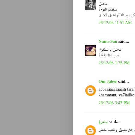
محلل
شفيكم اليوم؟
كل بوستاتكم تضيق الخلق
26/12/06 11:51 AM
Nunu-San
said...
محلل يا مطقوق
بس شالسالفة؟
26/12/06 1:35 PM
Om Jaber
said...
abbaaaaaaaaaaih tara
khammant, ya7lailko
26/12/06 3:47 PM
said...
متفرغ
 حج مقبول و ذنب مغفور