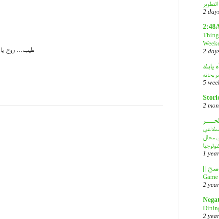
2 day
2:48
Things
Week
طيب... روح يا 
2 day
ه يابلد
بريحاته
5 wee
Stori
2 mon
لحـــر
DeepS: مصدر قلق
في مجال
نولوجيا
1 yea
Game 
2 yea
Nega
Dinin
2 yea