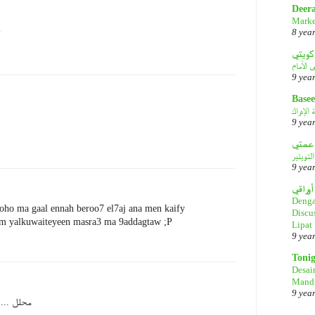
Deer
Marke
8 yea
كويتي
9 yea
Basee
الإدراك
9 yea
لتويتير
9 yea
أوراقي
Denga
 oho ma gaal ennah beroo7 el7aj ana men kaify
Discu
m yalkuwaiteyeen masra3 ma 9addagtaw ;P
Lipat
9 yea
Toni
Desai
Mandi
9 yea
محلل ....