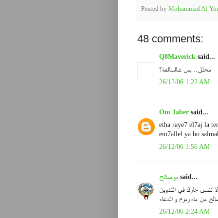
Posted by
Mohammad Al-You
48 comments:
Q8Maverick
said...
محلل.. بس شالسالفة؟
26/12/06 1:22 AM
Om Jaber
said...
etha raye7 el7aj la t
em7allel ya bo salm
26/12/06 1:56 AM
said...
بوصالح
لا تنسى جارك في التدوين
الح من ماء زمزم و الدعاء
26/12/06 2:24 AM