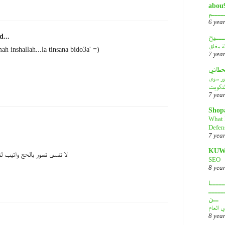
أبـــو
ــــم
6 yea
d...
ـــيح
لة مغلق
ah inshallah...la tinsana bido3a' =)
7 yea
قحطاني
هور سوى
لتكويت
7 yea
Shop
What 
Defen
7 yea
KUW
لا تنسى تصور بالحج واتيب ل
SEO
8 yea
ــــا
ـــــ
ــن
ي العام
8 yea