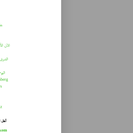
عا
الآن الأ
الشرق 
اليو
berg
s
tz
أهل ا
kom