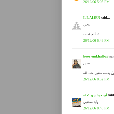
26/12/06 5:05 PM
LiL ALiEN
said...
محلل
نسألكم الدعاء
26/12/06 6:48 PM
koor emkhalba9
sai
محلل
ل وذنب مغفور انشاء اللة
26/12/06 8:32 PM
said
أبو جيج يدور نعاله
وايد مستعيل
26/12/06 8:46 PM