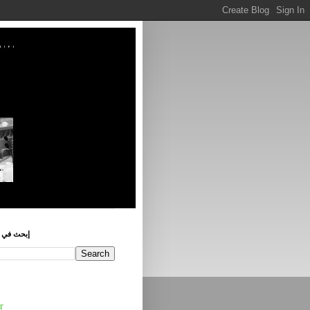
إبحث في ه
r