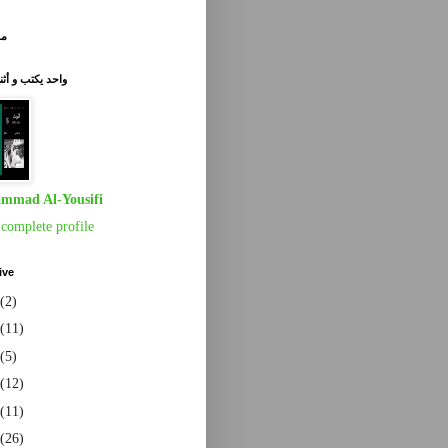
مق
واحد يكتب و أث
mmad Al-Yousifi
complete profile
ive
(2)
(11)
(5)
(12)
(11)
(26)