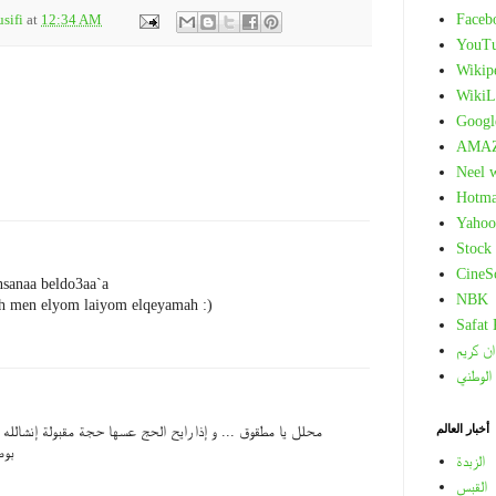
Faceb
sifi
at
12:34 AM
YouT
Wikip
WikiL
Googl
AMA
Neel 
Hotma
Yahoo
Stock
CineS
ensanaa beldo3aa`a
NBK
ah men elyom laiyom elqeyamah :)
Safat
ان كريم
 الوطني
أخبار العالم
محلل يا مطقوق ... و إذا رايح الحج عسها حجة مقبولة إنشالله 
بوص
الزبدة
القبس