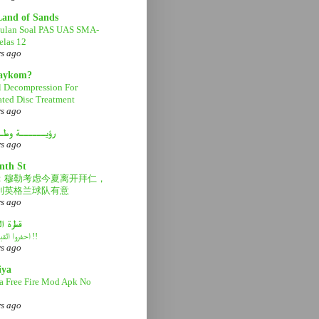
Land of Sands
ulan Soal PAS UAS SMA-
las 12
rs ago
aaykom?
l Decompression For
ated Disc Treatment
rs ago
رؤيــــــة وطـ
rs ago
nth St
：穆勒考虑今夏离开拜仁，
利英格兰球队有意
rs ago
قطرة ا
احفروا القبر عميقاً !!
rs ago
iya
a Free Fire Mod Apk No
rs ago