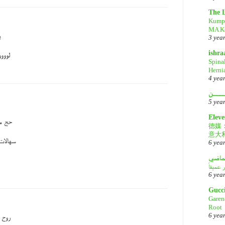
The 
Kump
MA Ke
ي
3 yea
ishr
لووو
Spina
Herni
4 yea
ــــن
5 yea
Eleve
حج مق
德媒
意大
سهالات 
6 yea
لماضي
6 yea
Gucc
Garen
Root
6 yea
روح 