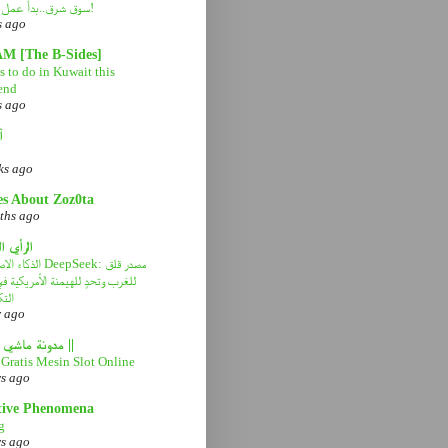
سوق شرق..بدأ عمل التطوير!
s ago
AM [The B-Sides]
 to do in Kuwait this
end
s ago
آ
ks ago
es About Zoz0ta
ths ago
الرأي ا
الذكاء الاصطناعي eek
للغرب وتحدٍ للهيمنة الأمريكية 
التك
r ago
|| مدونة ماشي صح ||
Gratis Mesin Slot Online
rs ago
tive Phenomena
g
rs ago