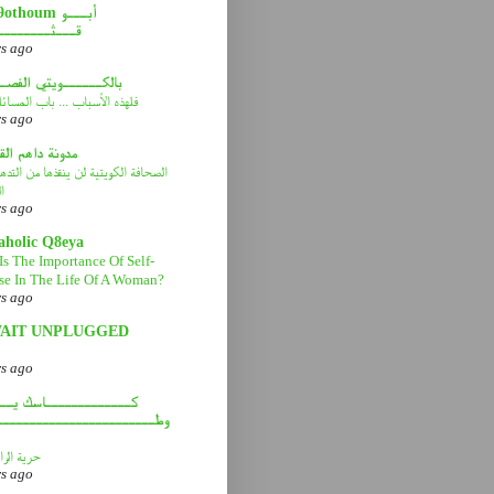
abou9othoum 
قـــثــــــــ
rs ago
بالكــــــويتي الفصـ
فلهذه الأسباب ... باب المسائ
rs ago
مدونة داهم ال
الصحافة الكويتية لن ينقذها من التد
ا
rs ago
aholic Q8eya
Is The Importance Of Self-
se In The Life Of A Woman?
rs ago
AIT UNPLUGGED
rs ago
كـــــــــــــاسك يـــ
وطــــــــــــــــــــــــ
حرية الرا
rs ago