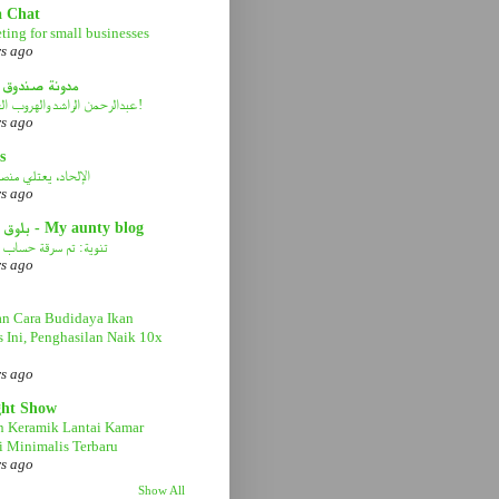
a Chat
ting for small businesses
rs ago
مدونة صندوق 
عبدالرحمن الراشد والهروب الى الأمام!
rs ago
s
الإلحاد، يعتلي منصة 
rs ago
بلوق عمتي - My aunty blog
تنوية: تم سرقة حساب ا
rs ago
n Cara Budidaya Ikan
s Ini, Penghasilan Naik 10x
rs ago
ght Show
n Keramik Lantai Kamar
 Minimalis Terbaru
rs ago
Show All