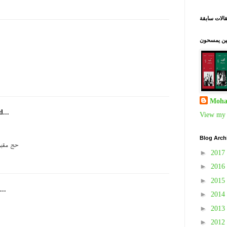
الات سابقة
نين يمسحون
Moha
d...
View my 
Blog Arch
حج مقبو
►
2017
►
2016
►
2015
...
►
2014
►
2013
►
2012