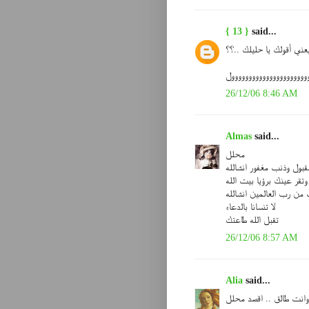
{ 13 }
said...
عني أقولك يا حليلك ..؟؟
ووووووووووووووووووووووول
26/12/06 8:46 AM
Almas
said...
محلل
بول وذنب مغفور انشالله
وتقر عينك برؤيا بيت الله
من رب العالمين انشالله
لا تنسانا بالدعاء
تقبل الله طاعتك
26/12/06 8:57 AM
Alia
said...
وانت طالق .. اقصد محلل