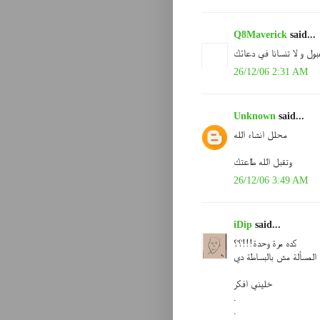
Q8Maverick
said...
ول و لا تنسانا في دعائك
26/12/06 2:31 AM
Unknown
said...
محلل انشاء الله
وتقبل الله طاعتك
26/12/06 3:49 AM
iDip
said...
كده مرة وحدة!!!؟؟
المسألة مش بالبساطة دي
خليني افكر
.
.