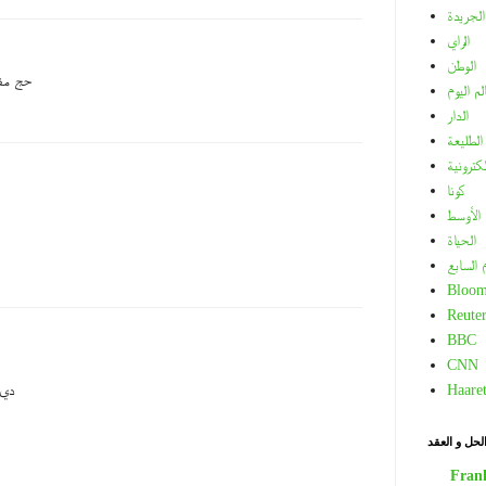
الجريدة
الراي
الوطن
حج مفب
لم اليوم
الدار
الطليعة
لكترونية
كونا
الأوسط
الحياة
م السابع
Bloom
Reuter
BBC
CNN
Haare
دي 
لحل و العقد
Fran