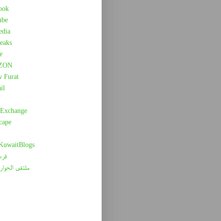
ook
ube
edia
eaks
e
ZON
w Furat
il
 Exchange
cape
 KuwaitBlogs
قرء
ملتقى الحوار