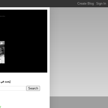
إبحث في ه
r