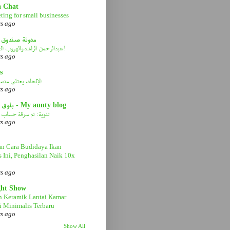
a Chat
ting for small businesses
rs ago
مدونة صندوق 
عبدالرحمن الراشد والهروب الى الأمام!
rs ago
s
الإلحاد، يعتلي منصة 
rs ago
بلوق عمتي - My aunty blog
تنوية: تم سرقة حساب ا
rs ago
n Cara Budidaya Ikan
s Ini, Penghasilan Naik 10x
rs ago
ght Show
n Keramik Lantai Kamar
 Minimalis Terbaru
rs ago
Show All