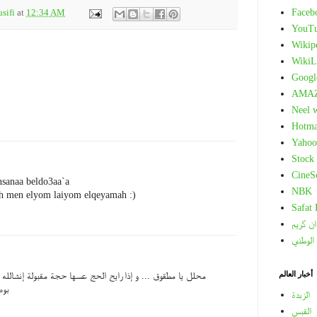
Faceb
sifi
at
12:34 AM
YouT
Wikip
WikiL
Googl
AMA
Neel 
Hotma
Yahoo
Stock
CineS
ensanaa beldo3aa`a
NBK
ah men elyom laiyom elqeyamah :)
Safat
ان كريم
 الوطني
أخبار العالم
محلل يا مطقوق ... و إذا رايح الحج عسها حجة مقبولة إنشالله 
بوص
الزبدة
القبس