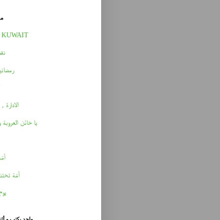
مق
 KUWAIT
نقط
رمضاني
الادارة , 
يا خائن العروبة 
أمّه 
أمّة تختن
يوم
واحد يكتب و أث