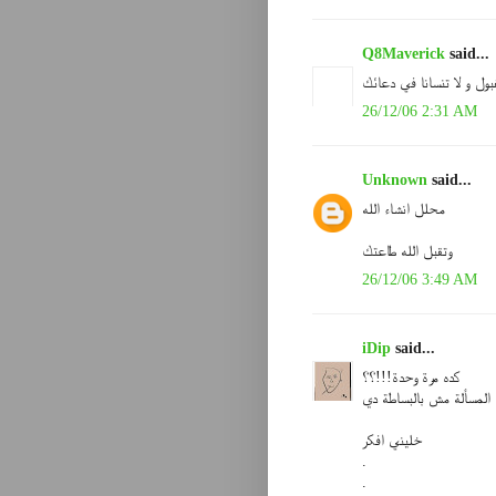
Q8Maverick
said...
ول و لا تنسانا في دعائك
26/12/06 2:31 AM
Unknown
said...
محلل انشاء الله
وتقبل الله طاعتك
26/12/06 3:49 AM
iDip
said...
كده مرة وحدة!!!؟؟
المسألة مش بالبساطة دي
خليني افكر
.
.