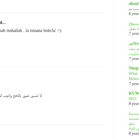
أبـــو
ــــم
6 yea
d...
ـــيح
لة مغلق
ah inshallah...la tinsana bido3a' =)
7 yea
قحطاني
هور سوى
لتكويت
7 yea
Shop
What 
Defen
7 yea
KUW
لا تنسى تصور بالحج واتيب ل
SEO
8 yea
ــــا
ـــــ
ــن
ي العام
8 yea