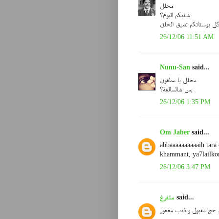
محلل
شفيكم اليوم؟
كل بوستاتكم تضيق الخلق
26/12/06 11:51 AM
Nunu-San
said...
محلل يا مطقوق
بس شالسالفة؟
26/12/06 1:35 PM
Om Jaber
said...
abbaaaaaaaaaaih tara
khammant, ya7lailko
26/12/06 3:47 PM
said...
متفرغ
 حج مقبول و ذنب مغفور