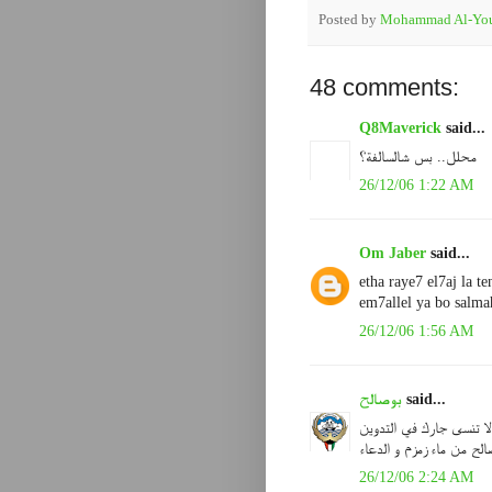
Posted by
Mohammad Al-You
48 comments:
Q8Maverick
said...
محلل.. بس شالسالفة؟
26/12/06 1:22 AM
Om Jaber
said...
etha raye7 el7aj la t
em7allel ya bo salm
26/12/06 1:56 AM
said...
بوصالح
لا تنسى جارك في التدوين
الح من ماء زمزم و الدعاء
26/12/06 2:24 AM