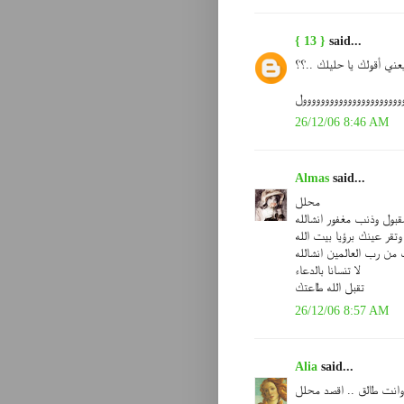
{ 13 }
said...
عني أقولك يا حليلك ..؟؟
ووووووووووووووووووووووول
26/12/06 8:46 AM
Almas
said...
محلل
بول وذنب مغفور انشالله
وتقر عينك برؤيا بيت الله
من رب العالمين انشالله
لا تنسانا بالدعاء
تقبل الله طاعتك
26/12/06 8:57 AM
Alia
said...
وانت طالق .. اقصد محلل