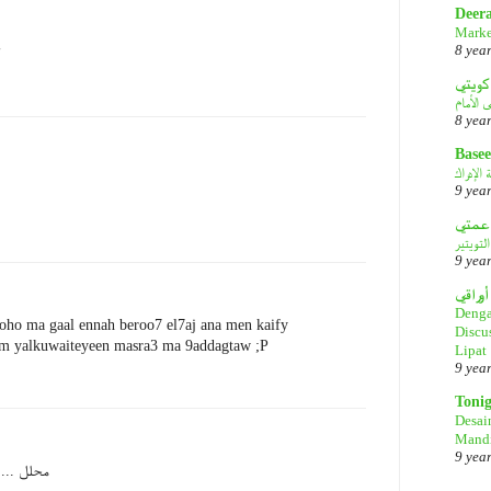
Deer
Marke
8 yea
كويتي
8 yea
Basee
الإدراك
9 yea
لتويتير
9 yea
أوراقي
Denga
 oho ma gaal ennah beroo7 el7aj ana men kaify
Discu
m yalkuwaiteyeen masra3 ma 9addagtaw ;P
Lipat
9 yea
Toni
Desai
Mandi
9 yea
محلل ....