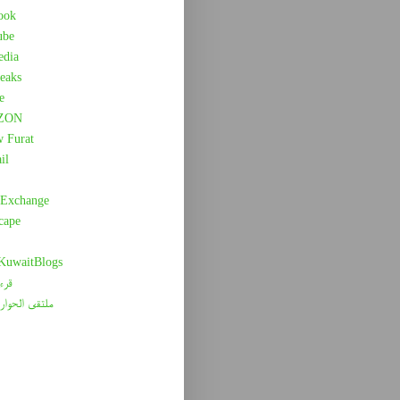
ook
ube
edia
eaks
e
ZON
w Furat
il
 Exchange
cape
 KuwaitBlogs
قرء
ملتقى الحوار