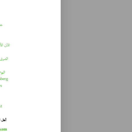
عا
الآن الأ
الشرق 
اليو
berg
s
tz
أهل ا
kom