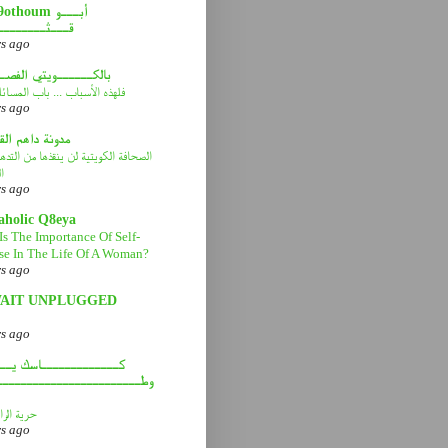
abou9othoum 
قـــثــــــــ
rs ago
بالكــــــويتي الفصـ
فلهذه الأسباب ... باب المسائ
rs ago
مدونة داهم ال
الصحافة الكويتية لن ينقذها من التد
ا
rs ago
aholic Q8eya
Is The Importance Of Self-
se In The Life Of A Woman?
rs ago
AIT UNPLUGGED
rs ago
كـــــــــــــاسك يـــ
وطــــــــــــــــــــــــ
حرية الرا
rs ago