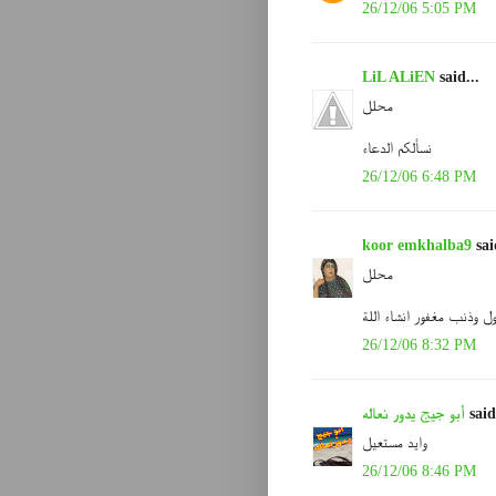
26/12/06 5:05 PM
LiL ALiEN
said...
محلل
نسألكم الدعاء
26/12/06 6:48 PM
koor emkhalba9
sai
محلل
ل وذنب مغفور انشاء اللة
26/12/06 8:32 PM
said
أبو جيج يدور نعاله
وايد مستعيل
26/12/06 8:46 PM