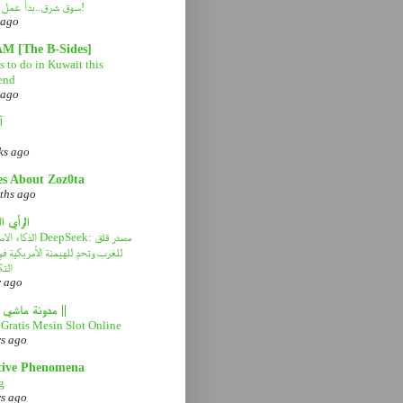
سوق شرق..بدأ عمل التطوير!
 ago
AM [The B-Sides]
 to do in Kuwait this
end
 ago
آ
ks ago
es About Zoz0ta
ths ago
الرأي ا
الذكاء الاصطناعي eek
للغرب وتحدٍ للهيمنة الأمريكية 
التك
r ago
|| مدونة ماشي صح ||
Gratis Mesin Slot Online
rs ago
tive Phenomena
g
rs ago