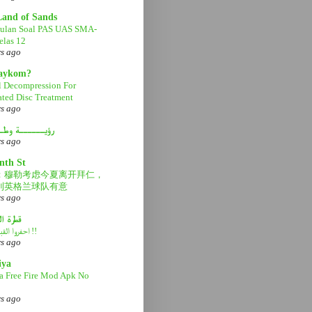
Land of Sands
ulan Soal PAS UAS SMA-
las 12
rs ago
aaykom?
l Decompression For
ated Disc Treatment
rs ago
رؤيــــــة وطـ
rs ago
nth St
：穆勒考虑今夏离开拜仁，
利英格兰球队有意
rs ago
قطرة ا
احفروا القبر عميقاً !!
rs ago
iya
a Free Fire Mod Apk No
rs ago