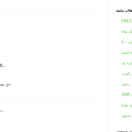
الات سابقة
FREE
ة نظام
ات - 4
لا للفتنة
أزمة بلد
d...
و العرب
سنتين
حج مقبو
2008
ق تطرفا
...
 مشهود
نين يمسحون