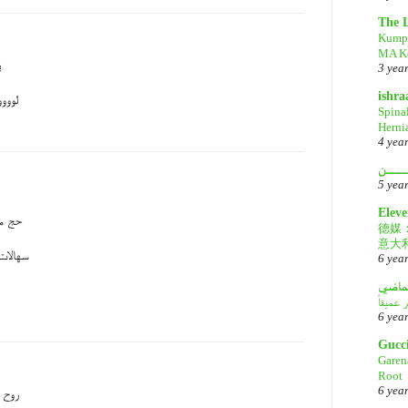
The 
Kump
MA Ke
ي
3 yea
ishr
لووو
Spina
Herni
4 yea
ــــن
5 yea
Eleve
حج مق
德媒
意大
سهالات 
6 yea
لماضي
6 yea
Gucc
Garen
Root
6 yea
روح 