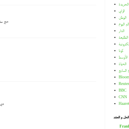
الجريدة
الراي
الوطن
حج مفب
لم اليوم
الدار
الطليعة
لكترونية
كونا
الأوسط
الحياة
م السابع
Bloom
Reuter
BBC
CNN
Haare
دي 
لحل و العقد
Fran