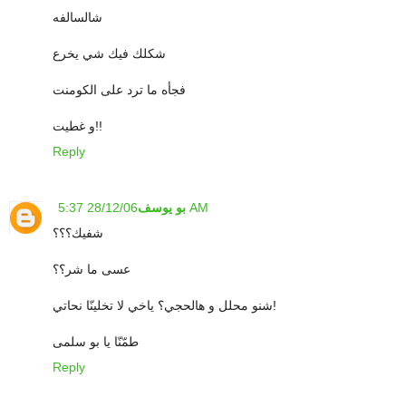
شالسالفه
شكلك فيك شي يخرع
فجأه ما ترد على الكومنت
و غطيت!!
Reply
28/12/06 5:37 AM
بو يوسف
شفيك؟؟؟
عسى ما شر؟؟
شنو محلل و هالحجي؟ ياخي لا تخلينّا نحاتي!
طمّنّا يا بو سلمى
Reply