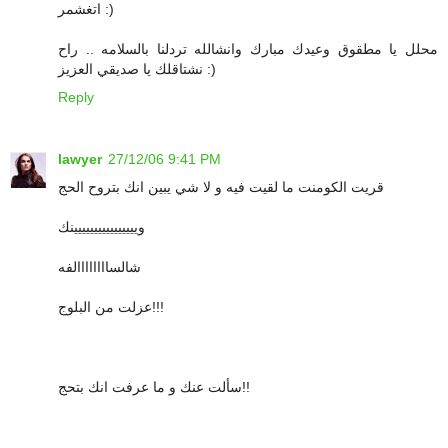
اتغشمر :)
محلل يا مطقوق وعيدك مبارك وانشالله تردلنا بالسلامه .. راح
نشتاقلك يا صديقي العزيز :)
Reply
lawyer
27/12/06 9:41 PM
قريت الكومنت ما لقيت فيه و لا شي يبين انك بتروح الحج
ويييييييييييييييينك
شالساااااااالفه
عزلت من البلوج!!!
سألت عنك و ما عرفت انك بتحج!!