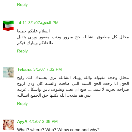
Reply
3/1/07 4:11 PM
الحجيه
السلام عليكم جميعا
محلل كل مطقوق انشالله حج مبرور وذنب مغفور وربي يتقبل
طاعاتكم ويبارك فيكم
Reply
Tekana
3/1/07 7:32 PM
محلل وحجه مقبوله والله يهينك انشالله..ترى بحسدك انك رايح
الحج, انا رحت الحج السنه اللى طافت والسنه كان ودي اروح
صراحه تجربه لا تنسى... صج ان تعب وتشوف ناس واشكال غريبه
بس هم متعه.. الله يكتبها حق الجميع انشالله
Reply
AyyA
4/1/07 2:38 PM
What? where? Who? Whow come and why?