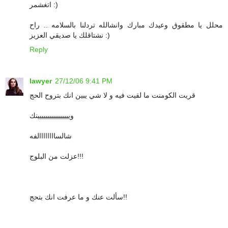
اتغشمر :)
محلل يا مطقوق وعيدك مبارك وانشالله تردلنا بالسلامه .. راح
نشتاقلك يا صديقي العزيز :)
Reply
lawyer
27/12/06 9:41 PM
قريت الكومنت ما لقيت فيه و لا شي يبين انك بتروح الحج
ويييييييييييييييينك
شالساااااااالفه
عزلت من البلوج!!!
سألت عنك و ما عرفت انك بتحج!!