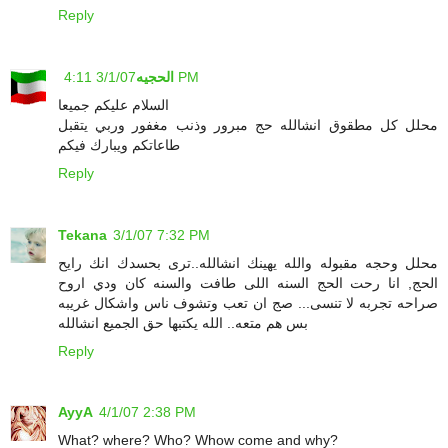
Reply
3/1/07 4:11 PM
الحجيه
السلام عليكم جميعا
محلل كل مطقوق انشالله حج مبرور وذنب مغفور وربي يتقبل
طاعاتكم ويبارك فيكم
Reply
Tekana
3/1/07 7:32 PM
محلل وحجه مقبوله والله يهينك انشالله..ترى بحسدك انك رايح
الحج, انا رحت الحج السنه اللى طافت والسنه كان ودي اروح
صراحه تجربه لا تنسى... صج ان تعب وتشوف ناس واشكال غريبه
بس هم متعه.. الله يكتبها حق الجميع انشالله
Reply
AyyA
4/1/07 2:38 PM
What? where? Who? Whow come and why?