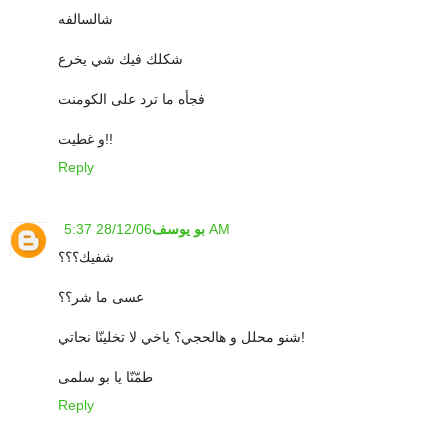
شالسالفه
شكلك فيك شي يخرع
فجأه ما ترد على الكومنت
و غطيت!!
Reply
28/12/06 5:37 AM
بو يوسف
شفيك؟؟؟
عسى ما شر؟؟
شنو محلل و هالحجي؟ ياخي لا تخلينّا نحاتي!
طمّنّا يا بو سلمى
Reply