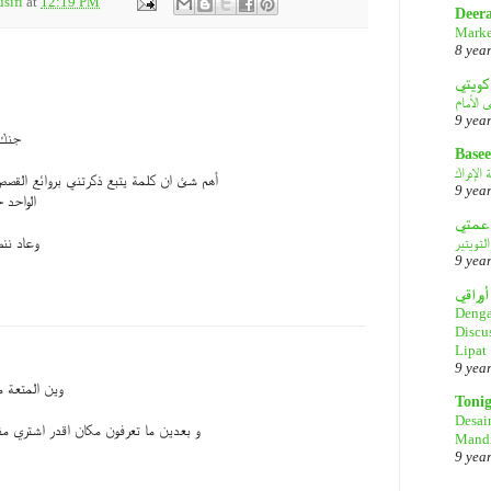
sifi
at
12:19 PM
Deer
Marke
8 yea
كويتي
9 yea
جنك 
Basee
الإدراك
أهم شئ ان كلمة يتبع ذكرتني بروائع القصص 
9 yea
الواحد 
لتويتير
وعاد ننط
9 yea
أوراقي
Denga
Discu
Lipat
9 yea
وين المتعة م
Toni
Desai
و بعدين ما تعرفون مكان اقدر اشتري منه
Mandi
9 yea