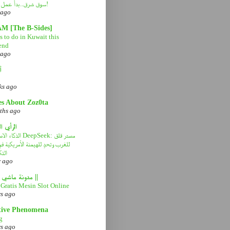
سوق شرق..بدأ عمل التطوير!
 ago
AM [The B-Sides]
 to do in Kuwait this
end
 ago
آ
ks ago
es About Zoz0ta
ths ago
الرأي ا
الذكاء الاصطناعي eek
للغرب وتحدٍ للهيمنة الأمريكية 
التك
r ago
|| مدونة ماشي صح ||
Gratis Mesin Slot Online
rs ago
tive Phenomena
g
rs ago