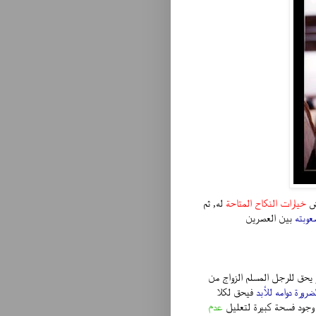
ض
خيارات النكاح المتاحة
له, ثم
عوبته
بين العصرين
 يحق للرجل المسلم الزواج من
ضرورة دوامه للأبد
فيحق لكلا
جود فسحة كبيرة لتعليل
عدم