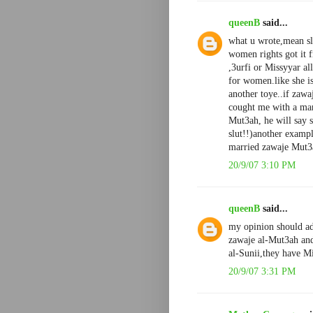
queenB
said...
what u wrote,mean sl
women rights got it 
,3urfi or Missyyar al
for women.like she i
another toye..if zaw
cought me with a man
Mut3ah, he will say s
slut!!)another examp
married zawaje Mut3a
20/9/07 3:10 PM
queenB
said...
my opinion should ad
zawaje al-Mut3ah and
al-Sunii,they have M
20/9/07 3:31 PM