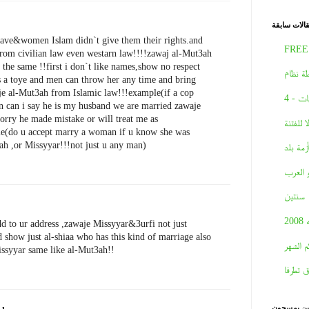
الات سابقة
ave&women Islam didn`t give them their rights.and
FREE
from civilian law even westarn law!!!!zawaj al-Mut3ah
l the same !!first i don`t like names,show no respect
ة نظام
s a toye and men can throw her any time and bring
aje al-Mut3ah from Islamic law!!!example(if a cop
ات - 4
 can i say he is my husband we are married zawaje
orry he made mistake or will treat me as
لا للفتنة
le(do u accept marry a woman if u know she was
h ,or Missyyar!!!not just u any man)
أزمة بلد
و العرب
سنتين
2008
d to ur address ,zawaje Missyyar&3urfi not just
 show just al-shiaa who has this kind of marriage also
م الشهر
issyyar same like al-Mut3ah!!
ق تطرفا
نين يمسحون