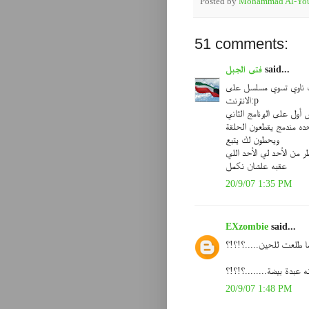
Posted by
Mohammad Al-You
51 comments:
said...
فتى الجبل
ناوي تسوي مسلسل على
الانترنت:p
أول على البرنامج الثاني
حده مندمج يقطعون الحلقة
ويحطون لك يتبع
ر من الأحد لي الأحد اللي
عقبه علشان نكمل
20/9/07 1:35 PM
EXzombie
said...
ا طلعت للحين.....؟!؟!؟
 عبدة بيضة........؟!؟!؟
20/9/07 1:48 PM