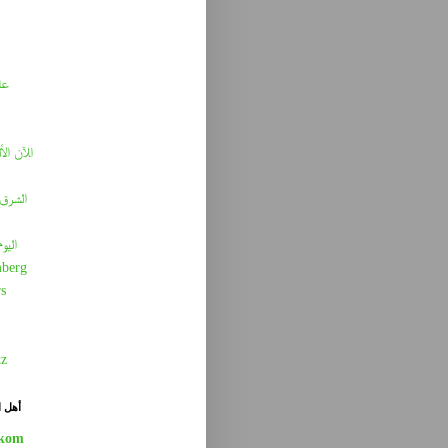
عا
الآن الأ
الشرق 
اليو
berg
s
tz
أهل ا
kom