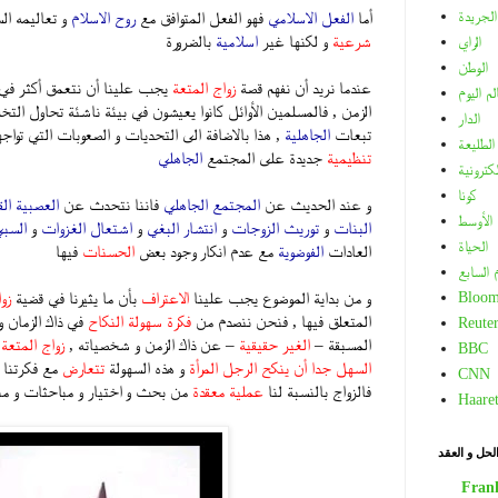
الجريدة
أما
الفعل الاسلامي
فهو الفعل المتوافق مع
روح الاسلام
و تعاليمه ال
شرعية
و لكنها غير
اسلامية
بالضرورة
الراي
الوطن
عندما نريد أن نفهم قصة
زواج المتعة
يجب علينا أن نتعمق أكثر في 
لم اليوم
الزمن , فالمسلمين الأوائل كانوا يعيشون في بيئة ناشئة تحاول التخل
الدار
تبعات
الجاهلية
, هذا بالاضافة الى التحديات و الصعوبات التي توا
الطليعة
تنظيمية
جديدة على المجتمع
الجاهلي
لكترونية
كونا
و عند الحديث عن
المجتمع الجاهلي
فاننا نتحدث عن
العصبية الق
الأوسط
البنات
و
توريث الزوجات
و
انتشار البغي
و
اشتعال الغزوات
و
السب
الحياة
العادات
الفوضوية
مع عدم انكار وجود بعض
الحسنات
فيها
م السابع
و من بداية الموضوع يجب علينا
الاعتراف
بأن ما يثيرنا في قضية
زو
Bloom
المتعلق فيها , فنحن ننصدم من
فكرة سهولة النكاح
في ذاك الزمان و
Reuter
المسبقة –
الغير حقيقية
– عن ذاك الزمن و شخصياته ,
زواج المتعة
م
BBC
السهل جدا أن ينكح الرجل المرأة
و هذه السهولة
تتعارض
مع فكرتنا ا
CNN
فالزواج بالنسبة لنا
عملية معقدة
من بحث و اختيار و مباحثات و من
Haare
.
لحل و العقد
Fran