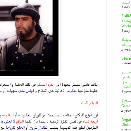
1 day
2:48
Things
Week
1 day
ه يابلد
بريحاته
5 wee
Stori
2 mon
لحـــر
DeepS: مصدر قلق
في مجال
لذلك فانني مضطر للعودة الى
الفرد المسلم
في تلك الحقبة و استعرا
نولوجيا
علينا مقارنتها
بفكرتنا الحالية
عن النكاح و
قياس مدى سهولته أو ص
1 yea
الزواج الدائم
Game 
2 yea
أول أنواع النكاح المتاحة للمسلمين هو الزواج العادي – أو
الدائم
– و
Nega
أربعة نساء
في نفس الفترة الزمنية , علما بأن كلمة
الدائم
لا تعني بال
Dinin
الطرفين قطع هذه الديمومة بطلب
الطلاق للزوج
أو
الخلع للزوجة
مع و
2 yea