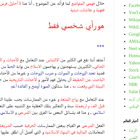
خلال
فهمي المتواضع
لما قرأته عن الموضوع , أنا هنا
لا أحاول فرض
Faceb
فقهية و نقاشات دينية
YouT
Wikip
هو رأي شخصي فقط
WikiL
Googl
.
AMA
***
Neel 
Hotma
أعتقد أننا نقع في الكثير من
الالتباس
عند التعامل مع
الأحداث و ا
Yahoo
الحالي
, الكثيرين يستهجنون و يهاجمون
الاسلام
من بوابة
الحط من قد
Stock
قضية
تعدد الزوجات
و
الميراث
و
ضرب الزوجات
و غيرها من الأحداث
CineS
الباحث عن الحقيقة
أن يحاول فهم الأمور و
الأحداث التاريخية
من خل
NBK
البيئة التي وقعت به
, هنا ستكون
الصورة أوضح
و
الفائدة أعم
Safat
عند التعامل مع
زواج المتعة
و غيره من الممارسات يجب علينا الع
ان كريم
قبل الف و اربعمئة
سنة و التفكير بتلك العقلية مع التنبيه على التف
 الوطني
اسلامي
, و هنا قد يتسائل البعض ما الفرق بين
الشرعي
و
الاسلامي
أخبار العالم
الفعل
الشرعي
هو القيام ببعض الممارسات
الحرفية
حسب
الشريعة 
الزبدة
المعاملات
المالية في البنوك الاسلامية
و التي أفضل أن اطلق عليها
القبس