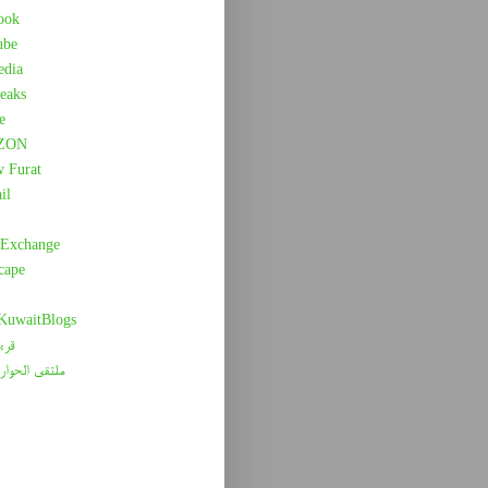
ook
ube
edia
eaks
e
ZON
w Furat
il
 Exchange
cape
 KuwaitBlogs
قرء
ملتقى الحوار