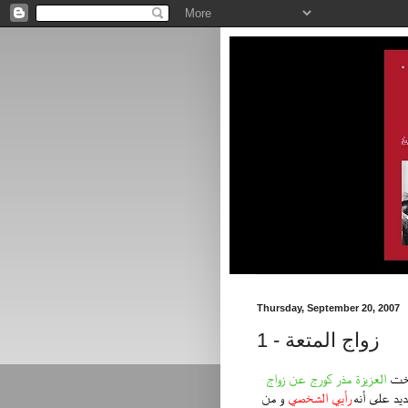
Thursday, September 20, 2007
زواج المتعة - 1
أخت
العزيزة مذر كورج عن زواج
ديد على أنه
رأيي الشخصي
و من