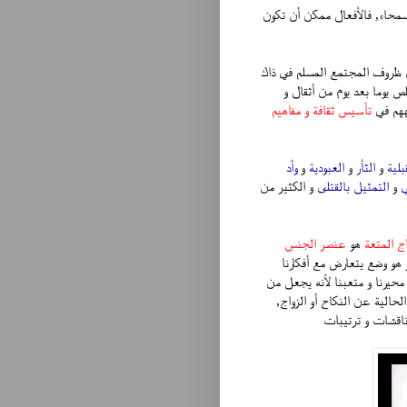
سمحاء, فالأفعال ممكن أن تكون
ظروف المجتمع المسلم في ذاك
ص يوما بعد يوم من أثقال و
جههم في
تأسيس ثقافة و مفاهيم
بلية
و
الثأر
و
العبودية
و
وأد
ي
و
التمثيل بالقتلى
و الكثير من
اج المتعة
هو
عنصر الجنس
 هو وضع يتعارض مع أفكارنا
حيرنا و متعبنا لأنه يجعل من
لحالية عن النكاح أو الزواج,
اقشات و ترتيبات