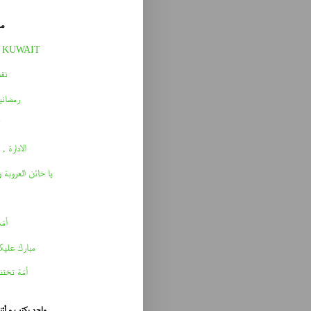
مق
 KUWAIT
نقط
رمضاني
الادارة , 
يا خائن العروبة 
أمّه 
مبارك عليك
أمّة تختن
واحد يكتب و أث