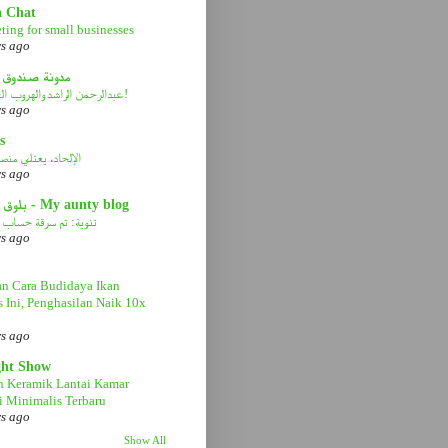
a Chat
ting for small businesses
rs ago
مدونة صندوق 
عبدالرحمن الراشد والهروب الى الأمام!
rs ago
s
الإلحاد، يعتلي منصة 
rs ago
بلوق عمتي - My aunty blog
تنوية: تم سرقة حساب ا
rs ago
n Cara Budidaya Ikan
s Ini, Penghasilan Naik 10x
rs ago
ght Show
n Keramik Lantai Kamar
 Minimalis Terbaru
rs ago
Show All