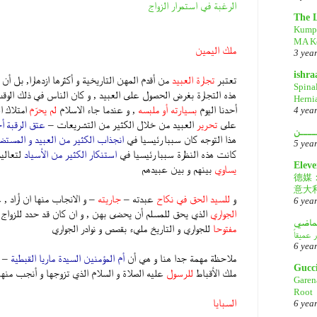
الرغبة في استمرار الزواج
The 
Kump
MA Ke
ملك اليمين
3 yea
ishr
تعتبر
تجارة العبيد
من أقدم المهن التاريخية و أكثرها ازدهارا, بل 
Spina
هذه التجارة بغرض الحصول على العبيد , و كان الناس في ذلك الو
Herni
أحدنا اليوم
بسيارته أو ملبسه
, و عندما جاء الاسلام
لم يحرّم
امتلاك ا
4 yea
على
تحرير
العبيد من خلال الكثير من التشريعات –
عتق الرقبة أح
ــــن
هذا التوجه كان سببا رئيسيا في
انجذاب الكثير من العبيد و المستض
5 yea
كانت هذه النظرة سببا رئيسيا في
استنكار الكثير من الأسياد
لتعاليم
Eleve
يساوي
بينهم و بين عبيدهم
德媒
意大
و
للسيد الحق في نكاح
عبدته –
جاريته
– و الانجاب منها ان أراد , 
6 yea
الجواري
الذي يحق للمسلم أن يحضى بهن , و ان كان قد حدد للزواج
لماضي
مفتوحا
للجواري و التاريخ مليء بقصص و نوادر الجواري
6 yea
ملاحظة مهمة جدا هنا و هي أن
أم المؤمنين السيدة ماريا القبطية
– أ
Gucc
ملك الأقباط
للرسول
عليه الصلاة و السلام الذي تزوجها و أنجب منها
Garen
Root
السبايا
6 yea