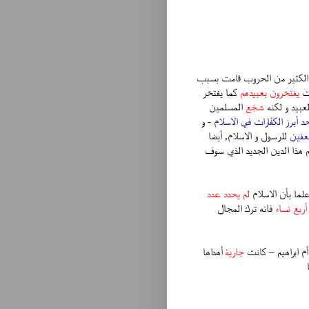
أن الكثير من الحروب قامت بسبب
قت
يفتخرون بعبيدهم
كما يفتخر
لعبيد و لكنه
شجّع
المسلمين
د أبرز الكفّارات في الاسلام
- و
عفين
للرسول و الاسلام, أيضا
 هذا الدين الجديد الذي سوف
علما بأن الاسلام
لم يحدد عدد
أربع نساء
فانه ترك المجال
م ابراهيم – كانت
جارية
أهداها