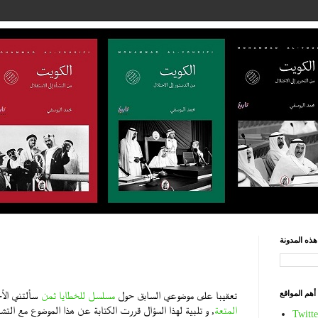
ذه المدونة
أهم المواقع
تعقيبا على موضوعي السابق حول
مسلسل للخطايا ثمن
سألتني ال
المتعة
, و تلبية لهذا السؤال قررت الكتابة عن هذا الموضوع مع التش
Twitte