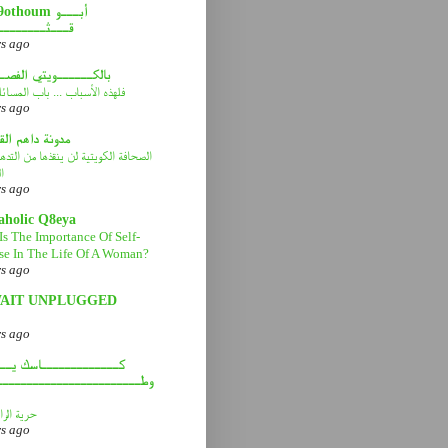
abou9othoum 
قـــثــــــــ
rs ago
بالكــــــويتي الفصـ
فلهذه الأسباب ... باب المسائ
rs ago
مدونة داهم ال
الصحافة الكويتية لن ينقذها من التد
ا
rs ago
aholic Q8eya
Is The Importance Of Self-
se In The Life Of A Woman?
rs ago
AIT UNPLUGGED
rs ago
كـــــــــــــاسك يـــ
وطــــــــــــــــــــــــ
حرية الرا
rs ago