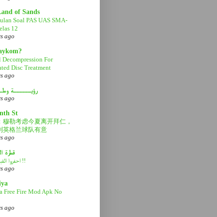
Land of Sands
ulan Soal PAS UAS SMA-
las 12
rs ago
aaykom?
l Decompression For
ated Disc Treatment
rs ago
رؤيــــــة وطـ
rs ago
nth St
：穆勒考虑今夏离开拜仁，
利英格兰球队有意
rs ago
قطرة ا
احفروا القبر عميقاً !!
rs ago
iya
a Free Fire Mod Apk No
rs ago