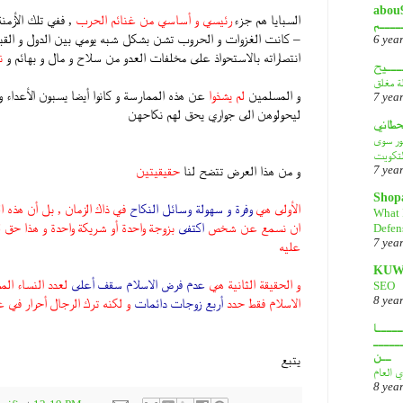
أبـــو
السبايا هم جزء
رئيسي و أساسي من غنائم الحرب
, ففي تلك الأزمنة
ــــم
– كانت الغزوات و الحروب تشن بشكل شبه يومي بين الدول و القبائ
6 yea
انتصاراته بالاستحواذ على مخلفات العدو من سلاح و مال و بهائم و
ن
ـــيح
لة مغلق
و المسلمين
لم يشذوا
عن هذه الممارسة و كانوا أيضا يسبون الأعداء
7 yea
ليحولوهن الى جواري يحق لهم نكاحهن
قحطاني
هور سوى
لتكويت
و من هذا العرض تتضح لنا
حقيقيتين
7 yea
Shop
الأولى هي
وفرة و سهولة وسائل النكاح
في ذاك الزمان , بل أن هذه ا
What 
ان نسمع عن شخص
اكتفى
بزوجة واحدة أو شريكة واحدة و هذا حق 
Defen
7 yea
عليه
KUW
و الحقيقة الثانية هي
عدم فرض الاسلام سقف أعلى
لعدد النساء الم
SEO
8 yea
الاسلام فقط حدد
أربع زوجات دائمات
و لكنه ترك الرجال أحرار في عد
ــــا
ـــــ
ــن
يتبع
ي العام
8 yea