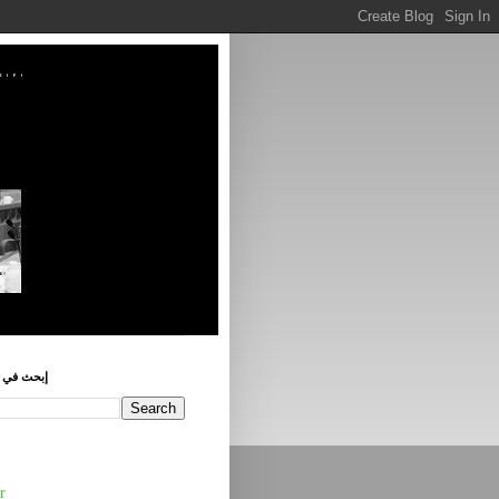
إبحث في ه
r