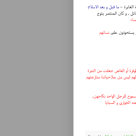
 الغابرة –
ما قبل و بعد الاسلام
ل , و كان المنتصر يتوج
ساء
 و يستحوذون على
نسائهم
لوفرة أو الفائض جعلت من الندرة
لهم ليس من صلاحياتنا منازعتهم
سموح للرجل الواحد نكاحهن,
د الجواري و السبايا