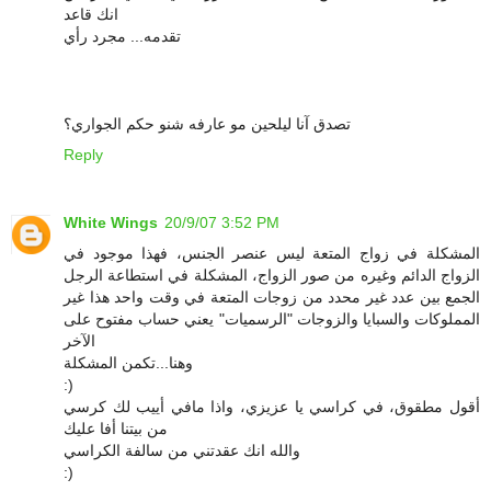
انك قاعد
تقدمه... مجرد رأي
تصدق آنا ليلحين مو عارفه شنو حكم الجواري؟
Reply
White Wings
20/9/07 3:52 PM
المشكلة في زواج المتعة ليس عنصر الجنس، فهذا موجود في
الزواج الدائم وغيره من صور الزواج، المشكلة في استطاعة الرجل
الجمع بين عدد غير محدد من زوجات المتعة في وقت واحد هذا غير
المملوكات والسبايا والزوجات "الرسميات" يعني حساب مفتوح على
الآخر
وهنا...تكمن المشكلة
:)
أقول مطقوق، في كراسي يا عزيزي، واذا مافي أييب لك كرسي
من بيتنا أفا عليك
والله انك عقدتني من سالفة الكراسي
:)