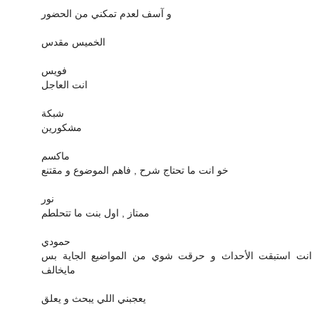
و آسف لعدم تمكني من الحضور
الخميس مقدس
فويس
انت العاجل
شبكة
مشكورين
ماكسم
خو انت ما تحتاج شرح , فاهم الموضوع و مقتنع
نور
ممتاز , اول بنت ما تتحلطم
حمودي
انت استبقت الأحداث و حرقت شوي من المواضيع الجاية بس
مايخالف
يعجبني اللي يبحث و يعلق