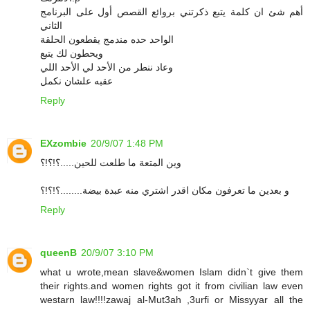
أهم شئ ان كلمة يتبع ذكرتني بروائع القصص أول على البرنامج
الثاني
الواحد حده مندمج يقطعون الحلقة
ويحطون لك يتبع
وعاد ننطر من الأحد لي الأحد اللي
عقبه علشان نكمل
Reply
EXzombie
20/9/07 1:48 PM
وين المتعة ما طلعت للحين.....؟!؟!؟
و بعدين ما تعرفون مكان اقدر اشتري منه عبدة بيضة........؟!؟!؟
Reply
queenB
20/9/07 3:10 PM
what u wrote,mean slave&women Islam didn`t give them
their rights.and women rights got it from civilian law even
westarn law!!!!zawaj al-Mut3ah ,3urfi or Missyyar all the