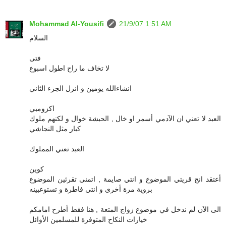
Mohammad Al-Yousifi
21/9/07 1:51 AM
السلام
فتى
لا تخاف ما راح اطول اسبوع
انشاءالله يومين و انزل الجزء الثاني
اكزومبي
العبد لا تعني ان الآدمي أسمر او خال , الحبشة خوال و لكنهم ملوك
كبار مثل النجاشي
العبد تعني المملوك
كوين
أعتقد انج قريتي الموضوع و انتي صايمة , اتمنى تقرئين الموضوع
بروية مرة أخرى و انتي فاطرة و تستوعبينه
الى الآن لم ندخل في موضوع زواج المتعة , هنا فقط أطرح امامكم
خيارات النكاح المتوفرة للمسلمين الأوائل