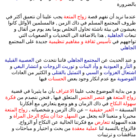
بالضرورة
عندما نريد أن نفهم قصة
زواج المتعة
يجب علينا أن نتعمق أكثر في
ظروف المجتمع المسلم في ذاك الزمن , فالمسلمين الأوائل كانوا
يعيشون في بيئة ناشئة تحاول التخلص يوما بعد يوم من أثقال و
تبعات
الجاهلية
, هذا بالاضافة الى التحديات و الصعوبات التي
تواجههم في
تأسيس ثقافة و مفاهيم تنظيمية
جديدة على المجتمع
الجاهلي
و عند الحديث عن
المجتمع الجاهلي
فاننا نتحدث عن
العصبية القبلية
و
الثأر
و
العبودية
و
وأد البنات
و
توريث الزوجات
و
انتشار البغي
و
اشتعال الغزوات
و
السبي
و
التمثيل بالقتلى
و الكثير من العادات
الفوضوية
مع عدم انكار وجود بعض
الحسنات
فيها
و من بداية الموضوع يجب علينا
الاعتراف
بأن ما يثيرنا في قضية
زواج المتعة
هو
عنصر الجنس
المتعلق فيها , فنحن ننصدم من
فكرة
سهولة النكاح
في ذاك الزمان و هو وضع يتعارض مع أفكارنا
المسبقة –
الغير حقيقية
– عن ذاك الزمن و شخصياته ,
زواج المتعة
محيرنا و متعبنا لأنه يجعل من
السهل جدا أن ينكح الرجل المرأة
و
هذه السهولة
تتعارض
مع فكرتنا الحالية عن النكاح أو الزواج,
فالزواج بالنسبة لنا
عملية معقدة
من بحث و اختيار و مباحثات و
مناقشات و ترتيبات