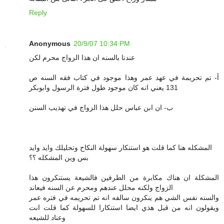
Reply
Anonymous
20/9/07 10:34 PM
عندنا بالسنه ان هذا الزواج محرم لكن
أ- تم تحريمة في عهد عمر وهذا موجود في كتاب فقه السنه ص
131 يعني انه كان موجود طول فترة الرسول وابوبكر
ب- ان ابن عباس حلل هذا الزواج في تهذيب السنن
المشكله هنا كما قلت هو استنكار سهولة النكاح وتحليلك وايد وايد
بس وين المشكله ؟؟
المشكلة ان هناك مكابرة من الطرفين فالشيعة يستنكرون هذا
الزواج ولكنه محلل عندهم ومحرم عن السنه فيعاند
والسنه نفس الشي هم ينكرون سالفه انه تم تحريمه في فتره عمر
ويقولون انه من قبل هذي ايضا استنكارا للسهولة كما قلت انت
وعناد للشيعه