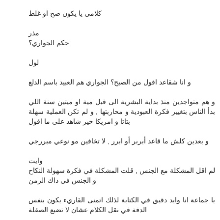
كلامي يا يكون صح او غلط
مذر
حكم الجواري؟
لول
و انا شقاعد اقول من الصبح؟ الجواري هم العبيد باسم الدلع
و هم متواجدين منذ بداية البشرية الى قبل مية او ميتين سنة اللي
بدأ الناس بتغيير فكرة العبودية و محاربتها , و لم تكن العملية سهلة
بتاتا و امريكا خير شاهد على ما اقول
و بعدين كلش ما قاعد أبربر أو ابرر , لا تخافين مو نوعي مبررجي
وايت
لم اقل المشكلة مع الجنس , قلت المشكلة في فكرة سهولة النكاح
و الجنس في ذاك الزمن
يا جماعة انا وايد دقيق في الكتابة لذلك اتمنى القاريء يكون بنفس
الدقة في نقل الكلام عشان لا تضيع الصقلة