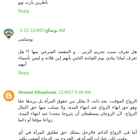
ناطرين بارت توو
Reply
21/9/07 5:23 AM
بوصالح
بوسلمى
هل تعرف سبب تحريم الزنى .. و المقصد الشرعي منها ؟! هل
تعرف لماذا ينادى يوم القيامة الناس بأنهم إبن فلانة و ليس بأسماء
أبيهم
Reply
Ahmad Alhashemi
21/9/07 5:48 AM
الزواج المؤقت، بحد ذاته، لا يقلل من حقوق المرأة بل يزيدها حقا
وهو حق انهاء الزواج عند انتهاء المدة، ولا يسلب منها حق اكمال
الزواج، لأن الزوجان يستطيعان أن يتزوجا مجددا عند انتهاء المدة،
زواجا مؤقتا أو دائما.
أما في الزواج الدائم فالرجل يمتلك حق تطليق المرأة في أي
وقت، لكن خيارات المرأة في الخروج من الزواج أصعب بكثير.