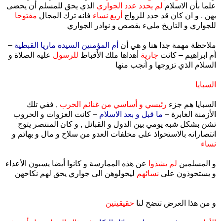
علما بأن الاسلام
لم يحدد عدد الجواري
الذي يحق للمسلم أن يحضى
بهن , و ان كان قد حدد للزواج
أربع نساء
فانه ترك المجال
مفتوحا
للجواري و التاريخ مليء بقصص و نوادر الجواري
ملاحظة مهمة جدا هنا و هي أن
أم المؤمنين السيدة ماريا القبطية
–
أم ابراهيم – كانت
جارية
أهداها ملك الأقباط
للرسول
عليه الصلاة و
السلام الذي تزوجها و أنجب منها
السبايا
السبايا هم جزء
رئيسي و أساسي من غنائم الحرب
, ففي تلك
الأزمنة الغابرة –
ما قبل و بعد الاسلام
– كانت الغزوات و الحروب
تشن بشكل شبه يومي بين الدول و القبائل , و كان المنتصر يتوج
انتصاراته بالاستحواذ على مخلفات العدو من سلاح و مال و بهائم و
نساء
و المسلمين
لم يشذوا
عن هذه الممارسة و كانوا أيضا يسبون الأعداء
و يستحوذون على
نسائهم
ليحولوهن الى جواري يحق لهم نكاحهن
و من هذا العرض تتضح لنا
حقيقيتين