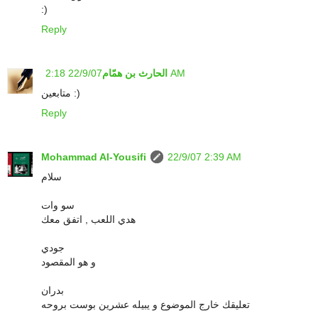
:)
Reply
22/9/07 2:18 AM
الحارث بن همّام
متابعين :)
Reply
Mohammad Al-Yousifi
22/9/07 2:39 AM
سلام
سو وات
هدي اللعب , اتفق معك
جودي
و هو المقصود
بدران
تعليقك خارج الموضوع و يبيله عشرين بوست بروحه