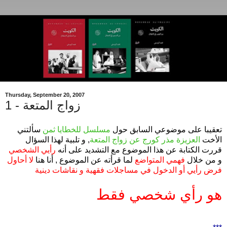
Thursday, September 20, 2007
زواج المتعة - 1
تعقيبا على موضوعي السابق حول
مسلسل للخطايا ثمن
سألتني
الأخت
العزيزة مذر كورج عن زواج المتعة
, و تلبية لهذا السؤال
قررت الكتابة عن هذا الموضوع مع التشديد على أنه
رأيي الشخصي
و من خلال
فهمي المتواضع
لما قرأته عن الموضوع , أنا هنا
لا أحاول
فرض رأيي أو الدخول في مساجلات فقهية و نقاشات دينية
هو رأي شخصي فقط
.