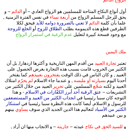
أول أنواع النكاح المتاحة للمسلمين هو الزواج العادي – أو
الدائم
– و
يحق للرجل المسلم الزواج من
أربعة نساء
في نفس الفترة الزمنية ,
علما بأن كلمة
الدائم
لا تعني بالضرورة دوامه للأبد
فيحق لكلا
الطرفين قطع هذه الديمومة بطلب
الطلاق للزوج
أو
الخلع للزوجة
مع وجود فسحة كبيرة لتعليل
عدم الرغبة في استمرار الزواج
ملك اليمين
تعتبر
تجارة العبيد
من أقدم المهن التاريخية و أكثرها ازدهارا, بل أن
الكثير من الحروب قامت بسبب هذه التجارة بغرض الحصول على
العبيد , و كان الناس في ذلك الوقت
يفتخرون بعبيدهم
كما يفتخر
أحدنا اليوم
بسيارته أو ملبسه
, و عندما جاء الاسلام
لم يحرّم
امتلاك
العبيد و لكنه
شجّع
المسلمين على
تحرير
العبيد من خلال الكثير من
التشريعات –
عتق الرقبة أحد أبرز الكفّارات في الاسلام
- و هذا
التوجه كان سببا رئيسيا في
انجذاب الكثير من العبيد و المستضعفين
للرسول و الاسلام, أيضا كانت هذه النظرة سببا رئيسيا في
استنكار
الكثير من الأسياد
لتعاليم هذا الدين الجديد الذي سوف
يساوي
بينهم
و بين عبيدهم
و
للسيد الحق في نكاح
عبدته –
جاريته
– و الانجاب منها ان أراد ,