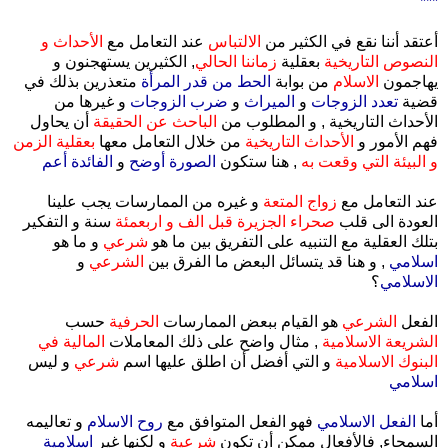
***
أعتقد أننا نقع في الكثير من
الالتباس
عند التعامل مع
الأحداث و
النصوص التاريخية
بعقلية
زماننا الحالي
, الكثيرين يستهجنون و
يهاجمون
الاسلام
من بوابة
الحط من قدر المرأة
متعذرين بذلك في
قضية
تعدد الزوجات
و
الميراث
و
ضرب الزوجات
و غيرها من
الأحداث التاريخية , و المطلوب من
الباحث عن الحقيقة
أن يحاول
فهم الأمور و
الأحداث التاريخية
من خلال التعامل معها
بعقلية الزمن
و البيئة التي وقعت به
, هنا ستكون
الصورة أوضح
و
الفائدة أعم
عند التعامل مع
زواج المتعة
و غيره من الممارسات يجب علينا
العودة الى قلب
صحراء الجزيرة قبل الف و اربعمئة
سنة و التفكير
بتلك العقلية مع التنبيه على التفريق بين ما هو
شرعي
و ما هو
اسلامي
, و هنا قد يتسائل البعض ما الفرق بين
الشرعي
و
الاسلامي
؟
الفعل
الشرعي
هو القيام ببعض الممارسات
الحرفية
حسب
الشريعة الاسلامية
, مثال واضح على ذلك المعاملات
المالية في
البنوك الاسلامية
و التي أفضل أن اطلق عليها اسم
شرعي
و ليس
اسلامي
أما
الفعل الاسلامي
فهو الفعل المتوافق مع
روح الاسلام
و تعاليمه
السمحاء, فالأفعال ممكن أن تكون
شرعية
و لكنها غير
اسلامية