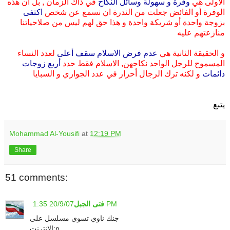
الأولى هي
وفرة و سهولة وسائل النكاح
في ذاك الزمان , بل أن هذه
الوفرة أو الفائض جعلت من الندرة ان نسمع عن شخص
اكتفى
بزوجة واحدة أو شريكة واحدة و هذا حق لهم ليس من صلاحياتنا
منازعتهم عليه
و الحقيقة الثانية هي
عدم فرض الاسلام سقف أعلى
لعدد النساء
المسموح للرجل الواحد نكاحهن, الاسلام فقط حدد
أربع زوجات
دائمات
و لكنه ترك الرجال أحرار في عدد الجواري و السبايا
يتبع
Mohammad Al-Yousifi
at
12:19 PM
Share
51 comments:
20/9/07 1:35 PM
فتى الجبل
جنك ناوي تسوي مسلسل على
الانترنت:p