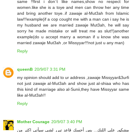
same !!first i don`t like names,show no respect for
women.like she is a toye and men can throw her any time
and bring another toye..if zawaje al-Mut3ah from Islamic
law!!!example(if a cop cought me with a man can i say he is
my husband we are married zawaje Mut3ah, he will say
sorry he made mistake or will treat me as slut!!)another
example(do u accept marry a woman if u know she was
married zawaje Mut3ah ,or Missyyar!!!not just u any man)
Reply
queenB
20/9/07 3:31 PM
my opinion should add to ur address ,zawaje Missyyar&3urfi
not just zawaje al-Mut3ah and show just al-shiaa who has
this kind of marriage also al-Sunii,they have Missyyar same
like al-Mut3ah!!
Reply
Mother Courage
20/9/07 3:40 PM
مشكور على اللنك... بس أحسك قاعد تبرر لشي سيأتي اكثر من