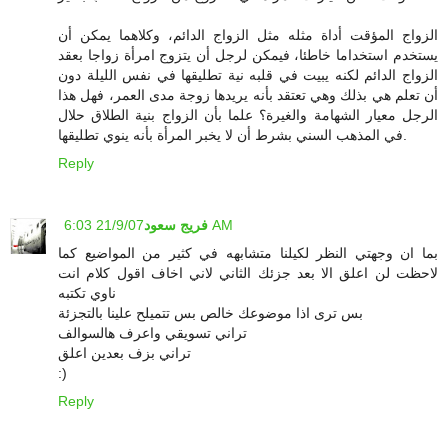
الزواج المؤقت أداة مثله مثل الزواج الدائم، وكلاهما يمكن أن
يستخدم استخداما خاطئا، فيمكن لرجل أن يتزوج امرأة زواجا بعقد
الزواج الدائم لكنه يبيت في قلبه نية تطليقها في نفس الليلة دون
أن تعلم هي بذلك وهي تعتقد بأنه يريدها زوجة مدى العمر، فهل هذا
الرجل معيار الشهامة والغيرة؟ علما بأن الزواج بنية الطلاق حلال
في المذهب السني بشرط أن لا يخبر المرأة بأنه ينوي تطليقها.
Reply
21/9/07 6:03 AM
فريج سعود
بما ان وجهتي النظر لكيلنا متشابهه في كثير من المواضيع كما
لاحظت لن اعلق الا بعد جزئك الثاني لاني اخاف اقول كلام انت
ناوي تكتبه
بس ترى اذا موضوعك خالص بس تتميلح علينا بالتجزئة
تراني تسويقي واعرف هالسوالف
تراني بزف بعدين اعلق
:)
Reply