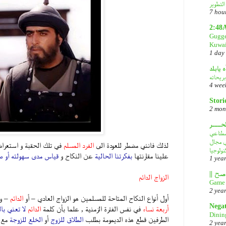
7 hou
2:48
Gugge
Kuwai
1 day
ه يابلد
بريحاته
4 wee
Stori
2 mon
لحـــر
DeepS: مصدر قلق
في مجال
لذلك فانني مضطر للعودة الى
الفرد المسلم
في تلك الحقبة و استعرا
نولوجيا
علينا مقارنتها
بفكرتنا الحالية
عن النكاح و
قياس مدى سهولته أو ص
1 yea
الزواج الدائم
Game 
2 yea
أول أنواع النكاح المتاحة للمسلمين هو الزواج العادي – أو
الدائم
– و
Nega
أربعة نساء
في نفس الفترة الزمنية , علما بأن كلمة
الدائم
لا تعني بال
Dinin
الطرفين قطع هذه الديمومة بطلب
الطلاق للزوج
أو
الخلع للزوجة
مع و
2 yea