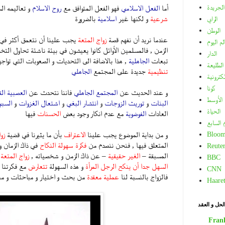
الجريدة
أما
الفعل الاسلامي
فهو الفعل المتوافق مع
روح الاسلام
و تعاليمه ال
شرعية
و لكنها غير
اسلامية
بالضرورة
الراي
الوطن
عندما نريد أن نفهم قصة
زواج المتعة
يجب علينا أن نتعمق أكثر في 
لم اليوم
الزمن , فالمسلمين الأوائل كانوا يعيشون في بيئة ناشئة تحاول التخل
الدار
تبعات
الجاهلية
, هذا بالاضافة الى التحديات و الصعوبات التي توا
الطليعة
تنظيمية
جديدة على المجتمع
الجاهلي
لكترونية
كونا
و عند الحديث عن
المجتمع الجاهلي
فاننا نتحدث عن
العصبية الق
الأوسط
البنات
و
توريث الزوجات
و
انتشار البغي
و
اشتعال الغزوات
و
السب
الحياة
العادات
الفوضوية
مع عدم انكار وجود بعض
الحسنات
فيها
م السابع
و من بداية الموضوع يجب علينا
الاعتراف
بأن ما يثيرنا في قضية
زو
Bloom
المتعلق فيها , فنحن ننصدم من
فكرة سهولة النكاح
في ذاك الزمان و
Reuter
المسبقة –
الغير حقيقية
– عن ذاك الزمن و شخصياته ,
زواج المتعة
م
BBC
السهل جدا أن ينكح الرجل المرأة
و هذه السهولة
تتعارض
مع فكرتنا ا
CNN
فالزواج بالنسبة لنا
عملية معقدة
من بحث و اختيار و مباحثات و من
Haare
.
لحل و العقد
Fran