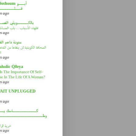
abou9othoum 
قـــثــــــــ
rs ago
بالكــــــويتي الفصـ
فلهذه الأسباب ... باب المسائ
rs ago
مدونة داهم ال
الصحافة الكويتية لن ينقذها من التد
ا
rs ago
aholic Q8eya
Is The Importance Of Self-
se In The Life Of A Woman?
rs ago
AIT UNPLUGGED
rs ago
كـــــــــــــاسك يـــ
وطــــــــــــــــــــــــ
حرية الرا
rs ago