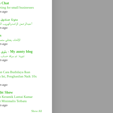
a Chat
ting for small businesses
rs ago
مدونة صندوق 
عبدالرحمن الراشد والهروب الى الأمام!
rs ago
s
الإلحاد، يعتلي منصة 
rs ago
بلوق عمتي - My aunty blog
تنوية: تم سرقة حساب ا
rs ago
n Cara Budidaya Ikan
s Ini, Penghasilan Naik 10x
rs ago
ght Show
n Keramik Lantai Kamar
 Minimalis Terbaru
rs ago
Show All