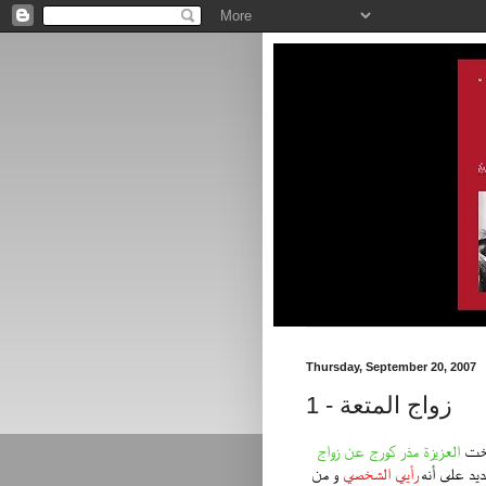
Thursday, September 20, 2007
زواج المتعة - 1
أخت
العزيزة مذر كورج عن زواج
ديد على أنه
رأيي الشخصي
و من