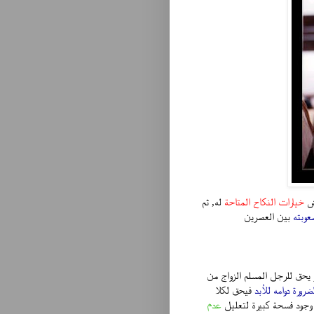
ض
خيارات النكاح المتاحة
له, ثم
عوبته
بين العصرين
 يحق للرجل المسلم الزواج من
ضرورة دوامه للأبد
فيحق لكلا
جود فسحة كبيرة لتعليل
عدم