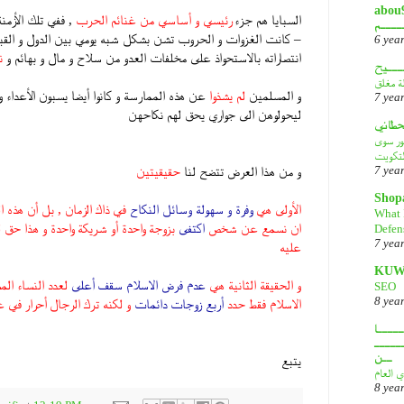
أبـــو
السبايا هم جزء
رئيسي و أساسي من غنائم الحرب
, ففي تلك الأزمنة
ــــم
– كانت الغزوات و الحروب تشن بشكل شبه يومي بين الدول و القبائ
6 yea
انتصاراته بالاستحواذ على مخلفات العدو من سلاح و مال و بهائم و
ن
ـــيح
لة مغلق
و المسلمين
لم يشذوا
عن هذه الممارسة و كانوا أيضا يسبون الأعداء
7 yea
ليحولوهن الى جواري يحق لهم نكاحهن
قحطاني
هور سوى
لتكويت
و من هذا العرض تتضح لنا
حقيقيتين
7 yea
Shop
الأولى هي
وفرة و سهولة وسائل النكاح
في ذاك الزمان , بل أن هذه ا
What 
ان نسمع عن شخص
اكتفى
بزوجة واحدة أو شريكة واحدة و هذا حق 
Defen
7 yea
عليه
KUW
و الحقيقة الثانية هي
عدم فرض الاسلام سقف أعلى
لعدد النساء الم
SEO
8 yea
الاسلام فقط حدد
أربع زوجات دائمات
و لكنه ترك الرجال أحرار في عد
ــــا
ـــــ
ــن
يتبع
ي العام
8 yea