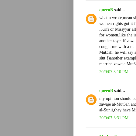
queenB
said...
what u wrote,mean sl
women rights got it 
,3urfi or Missyyar al
for women.like she i
another toye..if zaw
cought me with a man
Mut3ah, he will say s
slut!!)another examp
married zawaje Mut3a
20/9/07 3:10 PM
queenB
said...
my opinion should ad
zawaje al-Mut3ah and
al-Sunii,they have M
20/9/07 3:31 PM