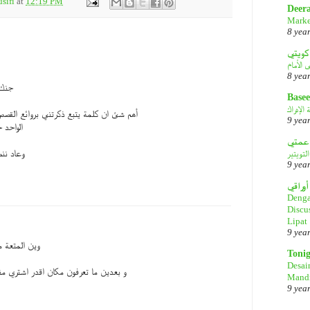
sifi
at
12:19 PM
Deer
Marke
8 yea
كويتي
8 yea
جنك 
Basee
الإدراك
أهم شئ ان كلمة يتبع ذكرتني بروائع القصص 
9 yea
الواحد 
لتويتير
وعاد ننط
9 yea
أوراقي
Denga
Discu
Lipat
9 yea
وين المتعة م
Toni
Desai
و بعدين ما تعرفون مكان اقدر اشتري منه
Mandi
9 yea