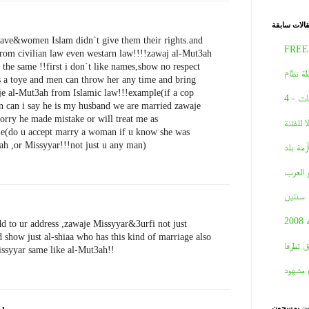
الات سابقة
ave&women Islam didn`t give them their rights.and
FREE
from civilian law even westarn law!!!!zawaj al-Mut3ah
l the same !!first i don`t like names,show no respect
ة نظام
s a toye and men can throw her any time and bring
aje al-Mut3ah from Islamic law!!!example(if a cop
ات - 4
 can i say he is my husband we are married zawaje
orry he made mistake or will treat me as
لا للفتنة
le(do u accept marry a woman if u know she was
h ,or Missyyar!!!not just u any man)
أزمة بلد
و العرب
سنتين
2008
d to ur address ,zawaje Missyyar&3urfi not just
 show just al-shiaa who has this kind of marriage also
ق تطرفا
issyyar same like al-Mut3ah!!
 مشهود
نين يمسحون