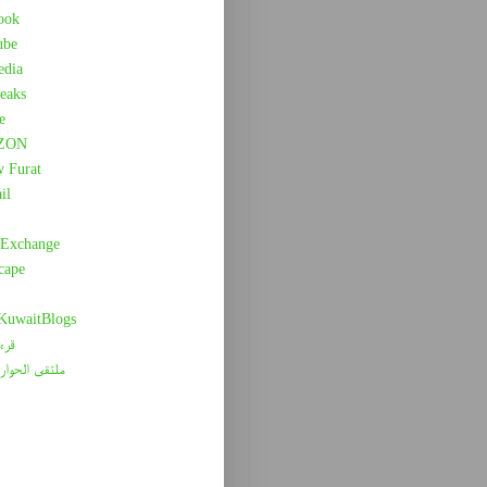
ook
ube
edia
eaks
e
ZON
w Furat
il
 Exchange
cape
 KuwaitBlogs
قرء
ملتقى الحوار