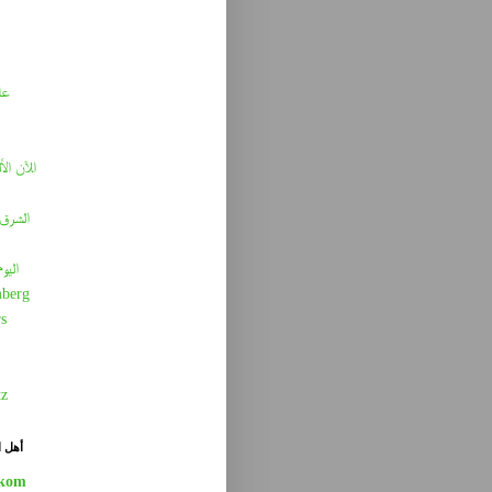
عا
الآن الأ
الشرق 
اليو
berg
s
tz
أهل ا
kom