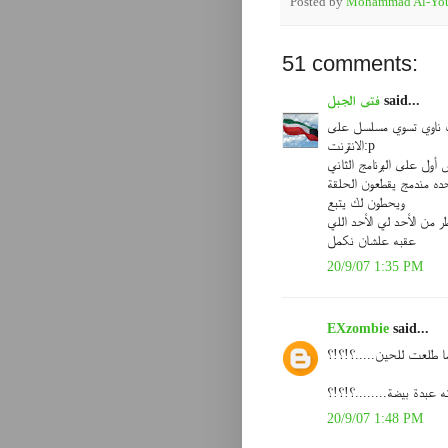
Posted by
Mohammad Al-You
51 comments:
said...
فتى الجبل
ناوي تسوي مسلسل على
الانترنت:p
أول على البرنامج الثاني
حده مندمج يقطعون الحلقة
ويحطون لك يتبع
ر من الأحد لي الأحد اللي
عقبه علشان نكمل
20/9/07 1:35 PM
EXzombie
said...
ا طلعت للحين.....؟!؟!؟
 عبدة بيضة........؟!؟!؟
20/9/07 1:48 PM