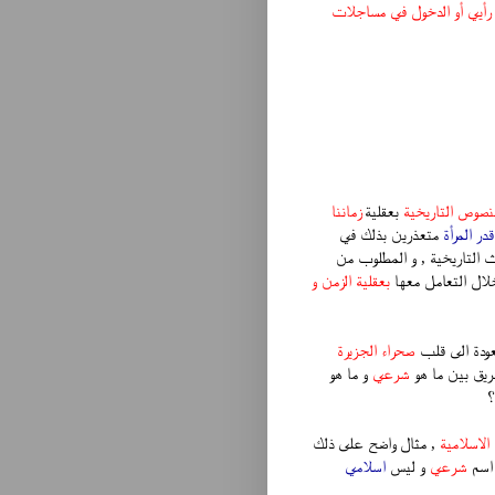
 رأيي أو الدخول في مساجلات
لنصوص التاريخية
بعقلية
زماننا
ر المرأة
متعذرين بذلك في
 التاريخية , و المطلوب من
ال التعامل معها
بعقلية الزمن و
ودة الى قلب
صحراء الجزيرة
ريق بين ما هو
شرعي
و ما هو
؟
الاسلامية
, مثال واضح على ذلك
 اسم
شرعي
و ليس
اسلامي