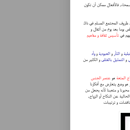
سمحاء, فالأفعال ممكن أن تكون
ظروف المجتمع المسلم في ذاك
ص يوما بعد يوم من أثقال و
جههم في
تأسيس ثقافة و مفاهيم
بلية
و
الثأر
و
العبودية
و
وأد
ي
و
التمثيل بالقتلى
و الكثير من
اج المتعة
هو
عنصر الجنس
 هو وضع يتعارض مع أفكارنا
حيرنا و متعبنا لأنه يجعل من
لحالية عن النكاح أو الزواج,
اقشات و ترتيبات