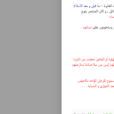
 الغابرة –
ما قبل و بعد الاسلام
ل , و كان المنتصر يتوج
ساء
 و يستحوذون على
نسائهم
لوفرة أو الفائض جعلت من الندرة
لهم ليس من صلاحياتنا منازعتهم
سموح للرجل الواحد نكاحهن,
د الجواري و السبايا