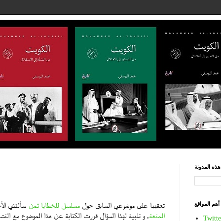
ذه المدونة
أهم المواقع
تعقيبا على موضوعي السابق حول
مسلسل للخطايا ثمن
سألتني ال
المتعة
, و تلبية لهذا السؤال قررت الكتابة عن هذا الموضوع مع التش
Twitte