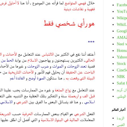
خلال
فهمي المتواضع
لما قرأته عن الموضوع , أنا هنا
لا أحاول فرض
Faceb
فقهية و نقاشات دينية
YouT
Wikip
هو رأي شخصي فقط
WikiL
Googl
.
AMA
***
Neel 
Hotma
أعتقد أننا نقع في الكثير من
الالتباس
عند التعامل مع
الأحداث و ا
Yahoo
الحالي
, الكثيرين يستهجنون و يهاجمون
الاسلام
من بوابة
الحط من قد
Stock
قضية
تعدد الزوجات
و
الميراث
و
ضرب الزوجات
و غيرها من الأحداث
CineS
الباحث عن الحقيقة
أن يحاول فهم الأمور و
الأحداث التاريخية
من خل
NBK
البيئة التي وقعت به
, هنا ستكون
الصورة أوضح
و
الفائدة أعم
Safat
عند التعامل مع
زواج المتعة
و غيره من الممارسات يجب علينا الع
ان كريم
قبل الف و اربعمئة
سنة و التفكير بتلك العقلية مع التنبيه على التف
 الوطني
اسلامي
, و هنا قد يتسائل البعض ما الفرق بين
الشرعي
و
الاسلامي
أخبار العالم
الفعل
الشرعي
هو القيام ببعض الممارسات
الحرفية
حسب
الشريعة 
الزبدة
المعاملات
المالية في البنوك الاسلامية
و التي أفضل أن اطلق عليها
القبس