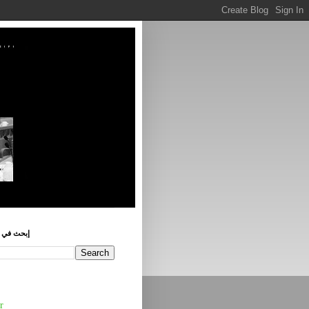
إبحث في ه
r