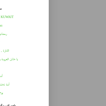
مق
 KUWAIT
نقط
رمضاني
الادارة , 
يا خائن العروبة 
أمّه 
أمّة تختن
يوم
واحد يكتب و أث