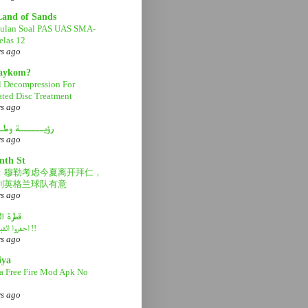
Land of Sands
ulan Soal PAS UAS SMA-
las 12
rs ago
aaykom?
l Decompression For
ated Disc Treatment
rs ago
رؤيــــــة وطـ
rs ago
nth St
：穆勒考虑今夏离开拜仁，
利英格兰球队有意
rs ago
قطرة ا
احفروا القبر عميقاً !!
rs ago
iya
a Free Fire Mod Apk No
rs ago