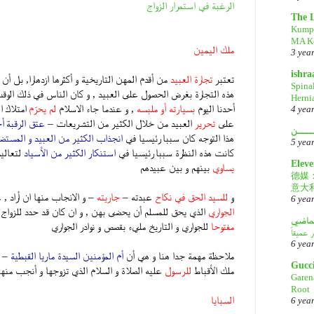
الرغبة في استمرار الزواج
The 
Kump
MA Ke
ملك اليمين
3 yea
ishr
تعتبر
تجارة العبيد
من أقدم المهن التاريخية و أكثرها ازدهارا, بل 
Spina
هذه التجارة بغرض الحصول على العبيد , و كان الناس في ذلك الو
Herni
أحدنا اليوم
بسيارته أو ملبسه
, و عندما جاء الاسلام
لم يحرّم
امتلاك ا
4 yea
على
تحرير
العبيد من خلال الكثير من التشريعات –
عتق الرقبة أح
ــــن
هذا التوجه كان سببا رئيسيا في
انجذاب الكثير من العبيد و المستض
5 yea
كانت هذه النظرة سببا رئيسيا في
استنكار الكثير من الأسياد
لتعاليم
Eleve
يساوي
بينهم و بين عبيدهم
德媒
意大
و
للسيد الحق في نكاح
عبدته –
جاريته
– و الانجاب منها ان أراد , 
6 yea
الجواري
الذي يحق للمسلم أن يحضى بهن , و ان كان قد حدد للزواج
لماضي
مفتوحا
للجواري و التاريخ مليء بقصص و نوادر الجواري
6 yea
ملاحظة مهمة جدا هنا و هي أن
أم المؤمنين السيدة ماريا القبطية
– أ
Gucc
ملك الأقباط
للرسول
عليه الصلاة و السلام الذي تزوجها و أنجب منها
Garen
Root
السبايا
6 yea