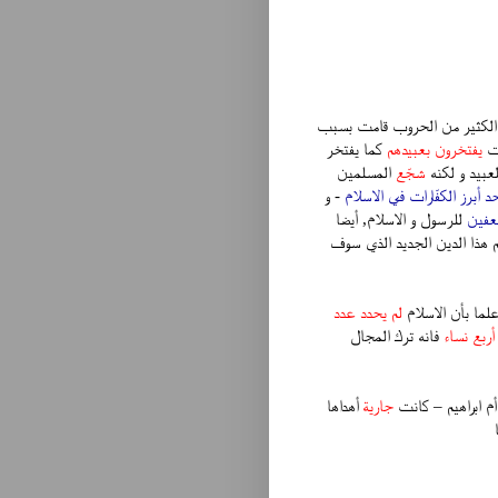
أن الكثير من الحروب قامت بسبب
قت
يفتخرون بعبيدهم
كما يفتخر
لعبيد و لكنه
شجّع
المسلمين
د أبرز الكفّارات في الاسلام
- و
عفين
للرسول و الاسلام, أيضا
 هذا الدين الجديد الذي سوف
علما بأن الاسلام
لم يحدد عدد
أربع نساء
فانه ترك المجال
م ابراهيم – كانت
جارية
أهداها