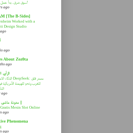
سوق شرق..بدأ عمل التطوير!
rs ago
AM [The B-Sides]
nheim Worked with a
ti Design Studio
 ago
آ
ks ago
es About Zoz0ta
ths ago
الرأي ا
الذكاء الاصطناعي eek
للغرب وتحدٍ للهيمنة الأمريكية 
التك
r ago
|| مدونة ماشي صح ||
Gratis Mesin Slot Online
rs ago
tive Phenomena
g
rs ago