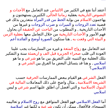
***
أعتقد أننا نقع في الكثير من
الالتباس
عند التعامل مع
الأحداث و
النصوص التاريخية
بعقلية
زماننا الحالي
, الكثيرين يستهجنون و
يهاجمون
الاسلام
من بوابة
الحط من قدر المرأة
متعذرين بذلك في
قضية
تعدد الزوجات
و
الميراث
و
ضرب الزوجات
و غيرها من
الأحداث التاريخية , و المطلوب من
الباحث عن الحقيقة
أن يحاول
فهم الأمور و
الأحداث التاريخية
من خلال التعامل معها
بعقلية الزمن
و البيئة التي وقعت به
, هنا ستكون
الصورة أوضح
و
الفائدة أعم
عند التعامل مع
زواج المتعة
و غيره من الممارسات يجب علينا
العودة الى قلب
صحراء الجزيرة قبل الف و اربعمئة
سنة و التفكير
بتلك العقلية مع التنبيه على التفريق بين ما هو
شرعي
و ما هو
اسلامي
, و هنا قد يتسائل البعض ما الفرق بين
الشرعي
و
الاسلامي
؟
الفعل
الشرعي
هو القيام ببعض الممارسات
الحرفية
حسب
الشريعة الاسلامية
, مثال واضح على ذلك المعاملات
المالية في
البنوك الاسلامية
و التي أفضل أن اطلق عليها اسم
شرعي
و ليس
اسلامي
أما
الفعل الاسلامي
فهو الفعل المتوافق مع
روح الاسلام
و تعاليمه
السمحاء, فالأفعال ممكن أن تكون
شرعية
و لكنها غير
اسلامية