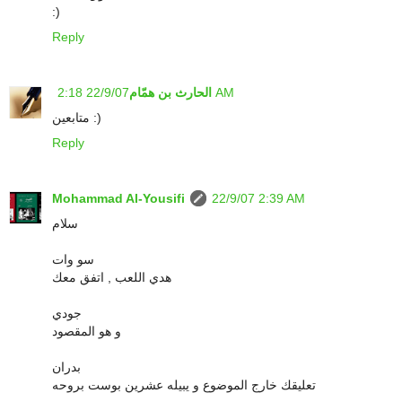
:)
Reply
22/9/07 2:18 AM
الحارث بن همّام
متابعين :)
Reply
Mohammad Al-Yousifi
22/9/07 2:39 AM
سلام
سو وات
هدي اللعب , اتفق معك
جودي
و هو المقصود
بدران
تعليقك خارج الموضوع و يبيله عشرين بوست بروحه