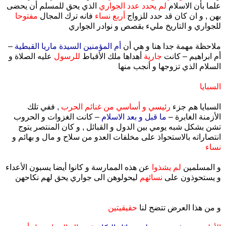
علما بأن الاسلام
لم يحدد عدد الجواري
الذي يحق للمسلم أن يحضى
بهن , و ان كان قد حدد للزواج
أربع نساء
فانه ترك المجال
مفتوحا
للجواري و التاريخ مليء بقصص و نوادر الجواري
ملاحظة مهمة جدا هنا و هي أن
أم المؤمنين السيدة ماريا القبطية
–
أم ابراهيم – كانت
جارية
أهداها ملك الأقباط
للرسول
عليه الصلاة و
السلام الذي تزوجها و أنجب منها
السبايا
السبايا هم جزء
رئيسي و أساسي من غنائم الحرب
, ففي تلك
الأزمنة الغابرة –
ما قبل و بعد الاسلام
– كانت الغزوات و الحروب
تشن بشكل شبه يومي بين الدول و القبائل , و كان المنتصر يتوج
انتصاراته بالاستحواذ على مخلفات العدو من سلاح و مال و بهائم و
نساء
و المسلمين
لم يشذوا
عن هذه الممارسة و كانوا أيضا يسبون الأعداء
و يستحوذون على
نسائهم
ليحولوهن الى جواري يحق لهم نكاحهن
و من هذا العرض تتضح لنا
حقيقيتين