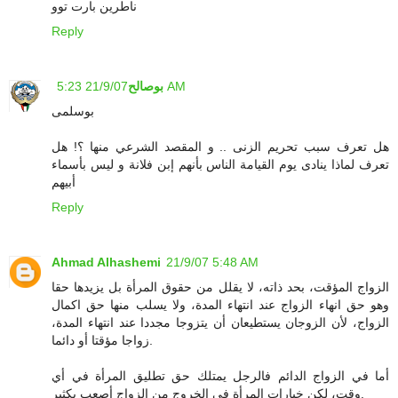
ناطرين بارت توو
Reply
21/9/07 5:23 AM
بوصالح
بوسلمى
هل تعرف سبب تحريم الزنى .. و المقصد الشرعي منها ؟! هل
تعرف لماذا ينادى يوم القيامة الناس بأنهم إبن فلانة و ليس بأسماء
أبيهم
Reply
Ahmad Alhashemi
21/9/07 5:48 AM
الزواج المؤقت، بحد ذاته، لا يقلل من حقوق المرأة بل يزيدها حقا
وهو حق انهاء الزواج عند انتهاء المدة، ولا يسلب منها حق اكمال
الزواج، لأن الزوجان يستطيعان أن يتزوجا مجددا عند انتهاء المدة،
زواجا مؤقتا أو دائما.
أما في الزواج الدائم فالرجل يمتلك حق تطليق المرأة في أي
وقت، لكن خيارات المرأة في الخروج من الزواج أصعب بكثير.