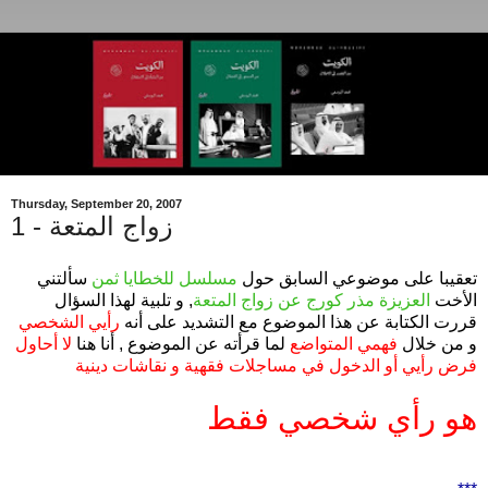
Thursday, September 20, 2007
زواج المتعة - 1
تعقيبا على موضوعي السابق حول
مسلسل للخطايا ثمن
سألتني
الأخت
العزيزة مذر كورج عن زواج المتعة
, و تلبية لهذا السؤال
قررت الكتابة عن هذا الموضوع مع التشديد على أنه
رأيي الشخصي
و من خلال
فهمي المتواضع
لما قرأته عن الموضوع , أنا هنا
لا أحاول
فرض رأيي أو الدخول في مساجلات فقهية و نقاشات دينية
هو رأي شخصي فقط
.