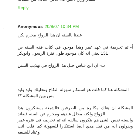
Reply
Anonymous
20/9/07 10:34 PM
عندنا بالسنه ان هذا الزواج محرم لكن
أ- تم تحريمة في عهد عمر وهذا موجود في كتاب فقه السنه ص
131 يعني انه كان موجود طول فترة الرسول وابوبكر
ب- ان ابن عباس حلل هذا الزواج في تهذيب السنن
المشكله هنا كما قلت هو استنكار سهولة النكاح وتحليلك وايد وايد
بس وين المشكله ؟؟
المشكلة ان هناك مكابرة من الطرفين فالشيعة يستنكرون هذا
الزواج ولكنه محلل عندهم ومحرم عن السنه فيعاند
والسنه نفس الشي هم ينكرون سالفه انه تم تحريمه في فتره عمر
ويقولون انه من قبل هذي ايضا استنكارا للسهولة كما قلت انت
وعناد للشيعه