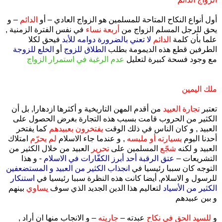
أول أنواع النكاح المتاحة للمسلمين هو الزواج العادي – أو
الدائم
– و
يحق للرجل المسلم الزواج من
أربعة نساء
في نفس الفترة الزمنية ,
علما بأن كلمة
الدائم
لا تعني بالضرورة دوامه للأبد
فيحق لكلا
الطرفين قطع هذه الديمومة بطلب
الطلاق للزوج
أو
الخلع للزوجة
مع وجود فسحة كبيرة لتعليل
عدم الرغبة في استمرار الزواج
ملك اليمين
تعتبر
تجارة العبيد
من أقدم المهن التاريخية و أكثرها ازدهارا, بل أن
الكثير من الحروب قامت بسبب هذه التجارة بغرض الحصول على
العبيد , و كان الناس في ذلك الوقت
يفتخرون بعبيدهم
كما يفتخر
أحدنا اليوم
بسيارته أو ملبسه
, و عندما جاء الاسلام
لم يحرّم
امتلاك
العبيد و لكنه
شجّع
المسلمين على
تحرير
العبيد من خلال الكثير من
التشريعات –
عتق الرقبة أحد أبرز الكفّارات في الاسلام
- و هذا
التوجه كان سببا رئيسيا في
انجذاب الكثير من العبيد و المستضعفين
للرسول و الاسلام, أيضا كانت هذه النظرة سببا رئيسيا في
استنكار
الكثير من الأسياد
لتعاليم هذا الدين الجديد الذي سوف
يساوي
بينهم
و بين عبيدهم
و
للسيد الحق في نكاح
عبدته –
جاريته
– و الانجاب منها ان أراد ,