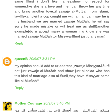
same !!first i don`t like names,show no respect for
women.like she is a toye and men can throw her any time
and bring another toye..if zawaje al-Mut3ah from Islamic
law!!!example(if a cop cought me with a man can i say he is
my husband we are married zawaje Mut3ah, he will say
sorry he made mistake or will treat me as slut!!)another
example(do u accept marry a woman if u know she was
married zawaje Mut3ah ,or Missyyar!!!not just u any man)
Reply
queenB
20/9/07 3:31 PM
my opinion should add to ur address ,zawaje Missyyar&3urfi
not just zawaje al-Mut3ah and show just al-shiaa who has
this kind of marriage also al-Sunii,they have Missyyar same
like al-Mut3ah!!
Reply
Mother Courage
20/9/07 3:40 PM
مشكور على اللنك... بس أحسك قاعد تبرر لشي سيأتي اكثر من