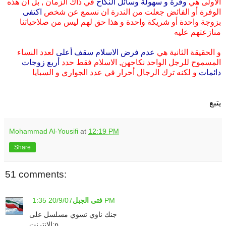
الأولى هي
وفرة و سهولة وسائل النكاح
في ذاك الزمان , بل أن هذه
الوفرة أو الفائض جعلت من الندرة ان نسمع عن شخص
اكتفى
بزوجة واحدة أو شريكة واحدة و هذا حق لهم ليس من صلاحياتنا
منازعتهم عليه
و الحقيقة الثانية هي
عدم فرض الاسلام سقف أعلى
لعدد النساء
المسموح للرجل الواحد نكاحهن, الاسلام فقط حدد
أربع زوجات
دائمات
و لكنه ترك الرجال أحرار في عدد الجواري و السبايا
يتبع
Mohammad Al-Yousifi
at
12:19 PM
Share
51 comments:
20/9/07 1:35 PM
فتى الجبل
جنك ناوي تسوي مسلسل على
الانترنت:p