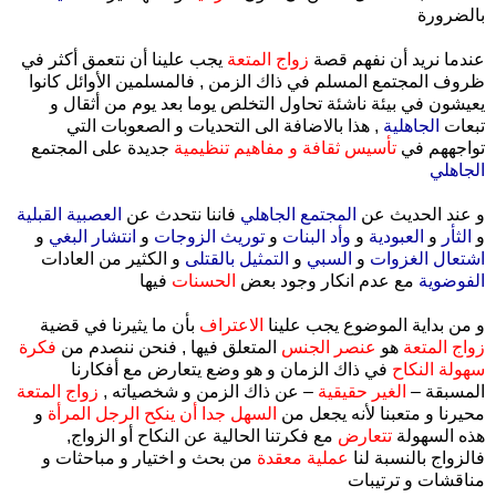
بالضرورة
عندما نريد أن نفهم قصة
زواج المتعة
يجب علينا أن نتعمق أكثر في
ظروف المجتمع المسلم في ذاك الزمن , فالمسلمين الأوائل كانوا
يعيشون في بيئة ناشئة تحاول التخلص يوما بعد يوم من أثقال و
تبعات
الجاهلية
, هذا بالاضافة الى التحديات و الصعوبات التي
تواجههم في
تأسيس ثقافة و مفاهيم تنظيمية
جديدة على المجتمع
الجاهلي
و عند الحديث عن
المجتمع الجاهلي
فاننا نتحدث عن
العصبية القبلية
و
الثأر
و
العبودية
و
وأد البنات
و
توريث الزوجات
و
انتشار البغي
و
اشتعال الغزوات
و
السبي
و
التمثيل بالقتلى
و الكثير من العادات
الفوضوية
مع عدم انكار وجود بعض
الحسنات
فيها
و من بداية الموضوع يجب علينا
الاعتراف
بأن ما يثيرنا في قضية
زواج المتعة
هو
عنصر الجنس
المتعلق فيها , فنحن ننصدم من
فكرة
سهولة النكاح
في ذاك الزمان و هو وضع يتعارض مع أفكارنا
المسبقة –
الغير حقيقية
– عن ذاك الزمن و شخصياته ,
زواج المتعة
محيرنا و متعبنا لأنه يجعل من
السهل جدا أن ينكح الرجل المرأة
و
هذه السهولة
تتعارض
مع فكرتنا الحالية عن النكاح أو الزواج,
فالزواج بالنسبة لنا
عملية معقدة
من بحث و اختيار و مباحثات و
مناقشات و ترتيبات