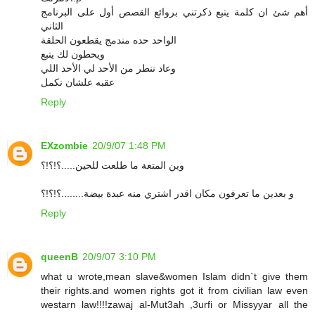
أهم شئ ان كلمة يتبع ذكرتني بروائع القصص أول على البرنامج
الثاني
الواحد حده مندمج يقطعون الحلقة
ويحطون لك يتبع
وعاد ننطر من الأحد لي الأحد اللي
عقبه علشان نكمل
Reply
EXzombie
20/9/07 1:48 PM
وين المتعة ما طلعت للحين.....؟!؟!؟
و بعدين ما تعرفون مكان اقدر اشتري منه عبدة بيضة........؟!؟!؟
Reply
queenB
20/9/07 3:10 PM
what u wrote,mean slave&women Islam didn`t give them
their rights.and women rights got it from civilian law even
westarn law!!!!zawaj al-Mut3ah ,3urfi or Missyyar all the