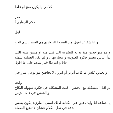
كلامي يا يكون صح او غلط
مذر
حكم الجواري؟
لول
و انا شقاعد اقول من الصبح؟ الجواري هم العبيد باسم الدلع
و هم متواجدين منذ بداية البشرية الى قبل مية او ميتين سنة اللي
بدأ الناس بتغيير فكرة العبودية و محاربتها , و لم تكن العملية سهلة
بتاتا و امريكا خير شاهد على ما اقول
و بعدين كلش ما قاعد أبربر أو ابرر , لا تخافين مو نوعي مبررجي
وايت
لم اقل المشكلة مع الجنس , قلت المشكلة في فكرة سهولة النكاح
و الجنس في ذاك الزمن
يا جماعة انا وايد دقيق في الكتابة لذلك اتمنى القاريء يكون بنفس
الدقة في نقل الكلام عشان لا تضيع الصقلة