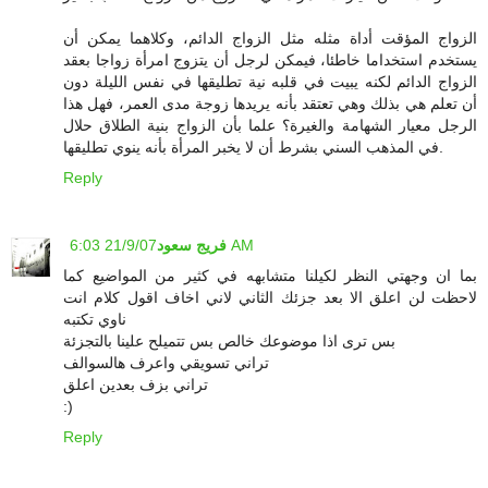
الزواج المؤقت أداة مثله مثل الزواج الدائم، وكلاهما يمكن أن
يستخدم استخداما خاطئا، فيمكن لرجل أن يتزوج امرأة زواجا بعقد
الزواج الدائم لكنه يبيت في قلبه نية تطليقها في نفس الليلة دون
أن تعلم هي بذلك وهي تعتقد بأنه يريدها زوجة مدى العمر، فهل هذا
الرجل معيار الشهامة والغيرة؟ علما بأن الزواج بنية الطلاق حلال
في المذهب السني بشرط أن لا يخبر المرأة بأنه ينوي تطليقها.
Reply
21/9/07 6:03 AM
فريج سعود
بما ان وجهتي النظر لكيلنا متشابهه في كثير من المواضيع كما
لاحظت لن اعلق الا بعد جزئك الثاني لاني اخاف اقول كلام انت
ناوي تكتبه
بس ترى اذا موضوعك خالص بس تتميلح علينا بالتجزئة
تراني تسويقي واعرف هالسوالف
تراني بزف بعدين اعلق
:)
Reply