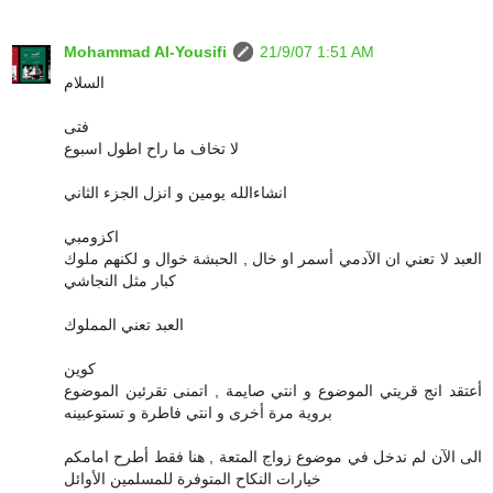
Mohammad Al-Yousifi
21/9/07 1:51 AM
السلام
فتى
لا تخاف ما راح اطول اسبوع
انشاءالله يومين و انزل الجزء الثاني
اكزومبي
العبد لا تعني ان الآدمي أسمر او خال , الحبشة خوال و لكنهم ملوك
كبار مثل النجاشي
العبد تعني المملوك
كوين
أعتقد انج قريتي الموضوع و انتي صايمة , اتمنى تقرئين الموضوع
بروية مرة أخرى و انتي فاطرة و تستوعبينه
الى الآن لم ندخل في موضوع زواج المتعة , هنا فقط أطرح امامكم
خيارات النكاح المتوفرة للمسلمين الأوائل