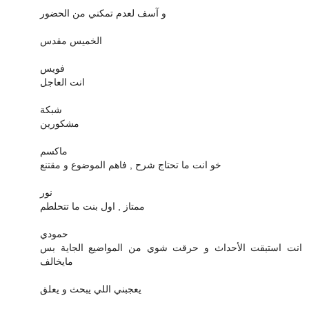
و آسف لعدم تمكني من الحضور
الخميس مقدس
فويس
انت العاجل
شبكة
مشكورين
ماكسم
خو انت ما تحتاج شرح , فاهم الموضوع و مقتنع
نور
ممتاز , اول بنت ما تتحلطم
حمودي
انت استبقت الأحداث و حرقت شوي من المواضيع الجاية بس
مايخالف
يعجبني اللي يبحث و يعلق