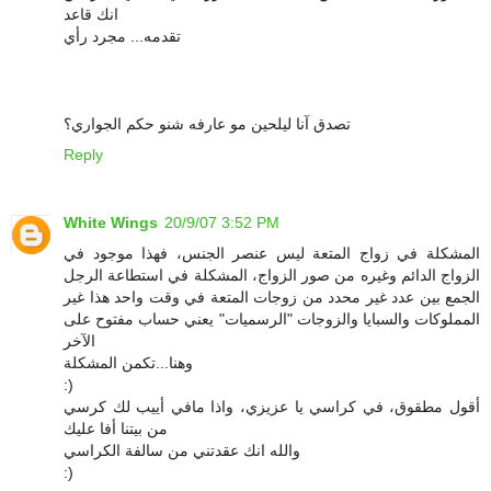
انك قاعد
تقدمه... مجرد رأي
تصدق آنا ليلحين مو عارفه شنو حكم الجواري؟
Reply
White Wings
20/9/07 3:52 PM
المشكلة في زواج المتعة ليس عنصر الجنس، فهذا موجود في
الزواج الدائم وغيره من صور الزواج، المشكلة في استطاعة الرجل
الجمع بين عدد غير محدد من زوجات المتعة في وقت واحد هذا غير
المملوكات والسبايا والزوجات "الرسميات" يعني حساب مفتوح على
الآخر
وهنا...تكمن المشكلة
:)
أقول مطقوق، في كراسي يا عزيزي، واذا مافي أييب لك كرسي
من بيتنا أفا عليك
والله انك عقدتني من سالفة الكراسي
:)