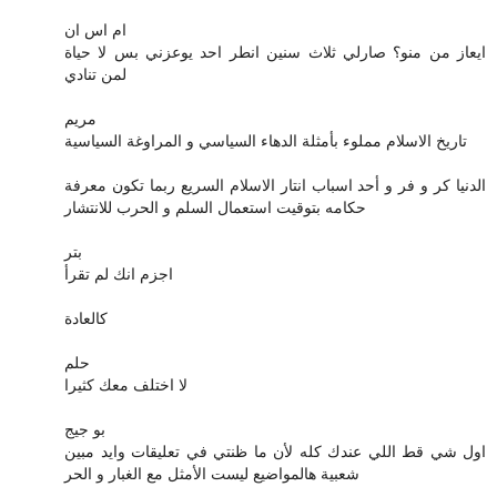
ام اس ان
ايعاز من منو؟ صارلي ثلاث سنين انطر احد يوعزني بس لا حياة
لمن تنادي
مريم
تاريخ الاسلام مملوء بأمثلة الدهاء السياسي و المراوغة السياسية
الدنيا كر و فر و أحد اسباب انتار الاسلام السريع ربما تكون معرفة
حكامه بتوقيت استعمال السلم و الحرب للانتشار
بتر
اجزم انك لم تقرأ
كالعادة
حلم
لا اختلف معك كثيرا
بو جيج
اول شي قط اللي عندك كله لأن ما ظنتي في تعليقات وايد مبين
شعبية هالمواضيع ليست الأمثل مع الغبار و الحر