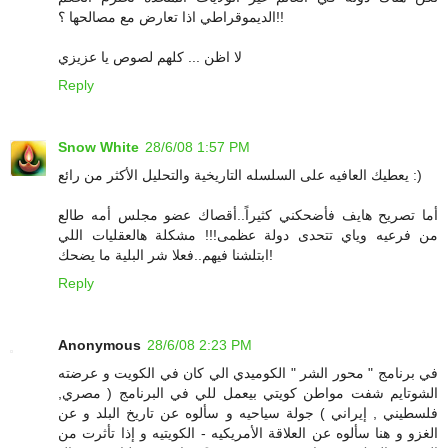
الديموقراطي اذا تعارض مع مصالحها ؟!!
لا اظن ... كلهم لصوص يا عزيزي
Reply
Snow White
28/6/08 1:57 PM
يعطيك العافيه على السلسله التاريخية والتحليل الأكثر من رائع :)
أما تصريح هايف فأضحكني كثيراً..أقصاك عضو مجلس أمه طالع
من فرعيه وياي تتحدى دولة عظمى!!! مشكلة هالعقليات اللي
ابتلشنا فيهم..فعلا شر البلية ما يضحك!
Reply
Anonymous
28/6/08 2:23 PM
في برنامج " محور الشر " الكوميدي الي كان في الكويت و عرضته
الشوتايم شفت مواطن كويتي بيعمل للي في البرنامج ( مصري,
فلسطيني , إيراني ) جولة سياحيه و سألوه عن تاريخ البلد و عن
الغزو و هنا سألوه عن العلاقة الأمريكيه - الكويتيه و إذا تأثرت من