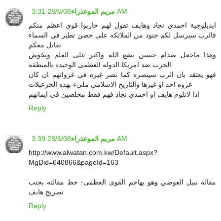
28/6/08 3:31 AM
مريم الموعذراء
ايديلوجية احمدي نجاد وهايف تقول لهم حاربوا قوى اعظم منكم
فالرب سيرسل لكم جنود من الملائكه على حصن تطير في السماء
تقاتل معكم
وهذا ماجعل صدام حسين يضع الله واكبر على العلم ويخوض
الحرب ضد امريكا الدوله العظمى الوحيده بالمنطقه
فهو يعتقد بان الرب سينصره كما نصر غيره في غزواتهم ان كان
غزوه احد او غيرها والتاريخ الاسلامي مليء بهذه الخزعبلات
اذا لانلوم هايف او احمدي نجاد فهم فقط مخلصين في ايمانهم
Reply
28/6/08 3:39 AM
مريم الموعذراء
http://www.alwatan.com.kw/Default.aspx?
MgDid=640866&pageId=163
مقالة نبيل العوضي وهو يهاجم القوى العظمى- حط مقالته بجنب
تصريح هايف
Reply