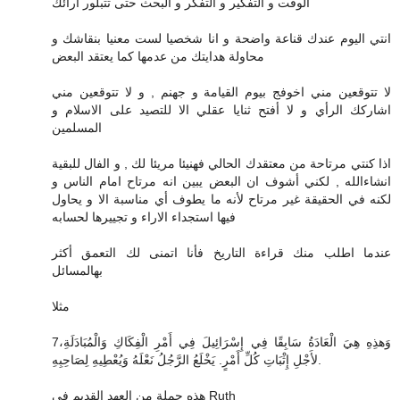
الوقت و التفكير و التفكر و البحث حتى تتبلور آرائك
انتي اليوم عندك قناعة واضحة و انا شخصيا لست معنيا بنقاشك و
محاولة هدايتك من عدمها كما يعتقد البعض
لا تتوقعين مني اخوفج بيوم القيامة و جهنم , و لا تتوقعين مني
اشاركك الرأي و لا أفتح ثنايا عقلي الا للتصيد على الاسلام و
المسلمين
اذا كنتي مرتاحة من معتقدك الحالي فهنيئا مريئا لك , و الفال للبقية
انشاءالله , لكني أشوف ان البعض يبين انه مرتاح امام الناس و
لكنه في الحقيقة غير مرتاح لأنه ما يطوف أي مناسبة الا و يحاول
فيها استجداء الاراء و تجييرها لحسابه
عندما اطلب منك قراءة التاريخ فأنا اتمنى لك التعمق أكثر
بهالمسائل
مثلا
7وَهذِهِ هِيَ الْعَادَةُ سَابِقًا فِي إِسْرَائِيلَ فِي أَمْرِ الْفِكَاكِ وَالْمُبَادَلَةِ،
لأَجْلِ إِثْبَاتِ كُلِّ أَمْرٍ. يَخْلَعُ الرَّجُلُ نَعْلَهُ وَيُعْطِيهِ لِصَاحِبِهِ.
هذه جملة من العهد القديم في Ruth