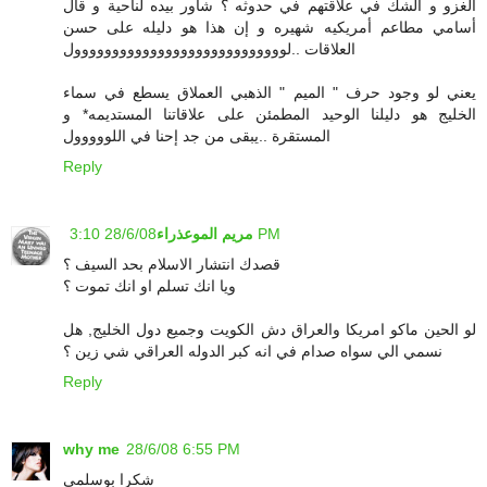
الغزو و الشك في علاقتهم في حدوثه ؟ شاور بيده لناحية و قال
أسامي مطاعم أمريكيه شهيره و إن هذا هو دليله على حسن
العلاقات ..لوووووووووووووووووووووووووووول
يعني لو وجود حرف " الميم " الذهبي العملاق يسطع في سماء
الخليج هو دليلنا الوحيد المطمئن على علاقاتنا المستديمه* و
المستقرة ..يبقى من جد إحنا في اللووووول
Reply
28/6/08 3:10 PM
مريم الموعذراء
قصدك انتشار الاسلام بحد السيف ؟
ويا انك تسلم او انك تموت ؟
لو الحين ماكو امريكا والعراق دش الكويت وجميع دول الخليج, هل
نسمي الي سواه صدام في انه كبر الدوله العراقي شي زين ؟
Reply
why me
28/6/08 6:55 PM
شكرا بوسلمى