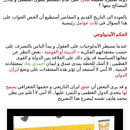
المصالح معها ؟
بالعودة الى التاريخ القديم و المعاصر أستطيع أن ألخص الجواب على
هذا السؤال في
ثلاث عوامل
رئيسية
الحكم الآيديولوجي
عندما تسيطر الآيدلوجيات على العقول و يبدأ الناس بالتصرف على
حسب معتقداتهم الفكرية –
الدينية أو القومية
- بغض النظر عن
تبعاتها السياسية قد يؤثر ذلك على العلاقة بين الدولة و القوى
العظمى , لا أشك للحظة بمدى صدق و ايمان
أحمدي نجاد
بمعتقادته
الدينية , الا أنني لا أستبعد أن تؤثر هذه المعتقدات على وضع
ايران
الدولي
و قد يرى البعض أن
عمق
ايران التاريخي و حجمها الجغرافي
يسمح
لها
بتحدي الدول العظمى و التمرد عليها , الا أنني لا أعلم من يظن
محمد هايف
نفسه ليصرح هذا التصريح
.