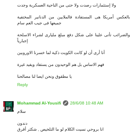
ولا إستثمارات رصدت ولا حتى من الناحية العسكرية وجدت
بالعكس أمريكا هى المستفادة فالملايين من الدنانير المختفية
جميعها فى جيب العم سام
والضرائب تأتى علينا على شكل دفع مبلغ مليارى لشراء الاسلحة
إجبارياً
أنا أرى أن لو كانت الكويت ذكية لما خسرنا الاوروبين
فهم الاساس بل هم الوحيدون من يستفاد ويفيد غيرة
يا مطقوق ونحن ايضا لنا مصالحنا
Reply
Mohammad Al-Yousifi
28/6/08 10:48 AM
سلام
دندون
انا بروحي نسيت الكلام لو ما التلخيص , شكثر أقرق