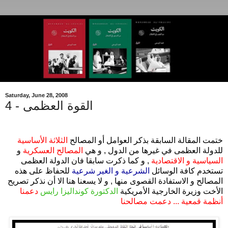
Saturday, June 28, 2008
القوة العظمى - 4
.
ختمت المقالة السابقة بذكر العوامل أو المصالح
الثلاثة الأساسية
للدولة العظمى في غيرها من الدول , و هي
المصالح العسكرية
و
السياسية و الاقتصادية
, و كما ذكرت سابقا فان الدولة العظمى
تستخدم كافة الوسائل
الشرعية و الغير شرعية
للحفاظ على هذه
المصالح و الاستفادة القصوى منها , و لا يسعنا هنا الا أن نذكر تصريح
الأخت وزيرة الخارجية الأمريكية
الدكتورة كونداليزا رايس
دعمنا
أنظمة قمعية ... دعمت مصالحنا
.