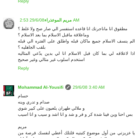
Reply
29/6/08 2:53 AM
مريم الموعذراء
مطقوق انا ماناجرتك انا قاعده استفسر الي صار صح ولا غلط ؟
وماعلاقة ماقبل الاسلام بما بعد الاسلام ؟
الم ينسف الاسلام جميع ماكان قبله واطلق على الفتره الي قبله
بلقب الجاهليه ؟
اذا لاعلاقه لي بما كان قبل الاسلام انا لي بدين يدّعي المثاليه
استخدم اسلوب غير مثالي وغير صحيح
Reply
Mohammad Al-Yousifi
29/6/08 3:40 AM
حسام
صدام و تدري وينه
و ملالي طهران يلعبون على كبير شوي
بس احنا وين فينا شدة كر و فر و شد و انا اشد و سيب و انا اسيب
مريم
يا عزيزتي من أول موضوع كتبتيه قلتلك أعطي لنفسك فرصة من