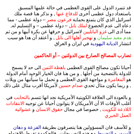
قد تتمرد الدول على القوى العظمى في حالة علمها المسبق
باستعداد دول عظمى أخرى
للدفاع عنها
, و نذكر هنا قصة ملك
اسرائيل الذي كان يتمتع بحماية
فرعون مصر
– دولة عظمى - مما
دعاه الى عدم الخضوع
لملك بابل
– دولة عظمى – و التسليم له,
مما أدى الى
غزو البابليين
لاسرائيل و حرقها عن بكرة أبيها و من ثم
هدم معبد سليمان
و
تهجير أهلها الى بابل
, و أعتقد أن هذا هو سبب
انتشار
الديانة اليهودية
في ايران و العراق
تضارب المصالح الصارخ بين الدولتين – أو الحاكمين
أحيانا تكون مصالح القوى العظمى
باهظة الثمن
الى حد لا يسمح
للدولة بالتضحية من أجلها , و من هنا فان الخيار الوحيد أمام الدولة
هو
المغامرة
و مواجهة القوى العظمى و تحمل ما سيأتيها من ويلات
, و ربما يكون مثال تحدي
صدام حسين
لأمريكا أقرب مثال على ذلك
و بالعودة الى العلاقة الكويتية الأمريكية نجد انها تتسم
بالتحابب
في
أغلب الأوقات الا أن الأمريكان لا يتوانون أحيانا عن توجيه
الانتقادات
اللاذعة للكويت
, خصوصا في مجال
حقوق الانسان
و
عشوائية
العمل الخيري
و للأسف فان المسؤولين هنا يتصرفون بطريقة
الفزعة و دهان
السيور و التضبيط
مع هذه التصريحات , فالحكومة تفرط بالاهتمام