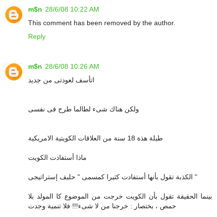
m$n
28/6/08 10:22 AM
This comment has been removed by the author.
Reply
m$n
28/6/08 10:26 AM
اتأسف لعودتى من جديد
ولكن هناك شىء لطالما طرح فى نفسى
طيلة هذة 18 سنة من العلاقات الكويتية الامريكية
ماذا أستفادت الكويت
الكذبة تقول بأنها أستفادت كثيرا كمسمى " حليف إستراتيجى "
بينما الحقيقة تقول بأن الكويت خرجت من الموضوع كا المولد بلا
حمص ، بختصار : خرجنا من لا شىء!!! فلا تنمية وجدت