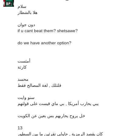
سلام
هلا بالشطار
دون جوان
if u cant beat them? shetsawe?
do we have another option?
أمثست
كارثة
محسد
قلتلك , لغة المصالح فقط
سنو وايت
يبي يحارب أمريكا , بي ماي قيست على قولتهم
خل يروح يحاربهم بس بعين عن الكويت
13
كان يقصد الرمزية , حاولي تقرئين ما بين السطور