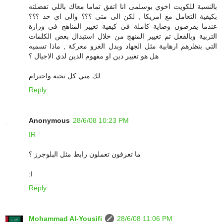
بالنسبة للكويت اخوي بوسلمى انا اتفق تماما معاك باللي تفضلته
بكيفية التعامل مع امريكا , لكن الى متى ؟؟؟ والى اي حد ؟؟؟
عندما يفرضون وصاية كاملة في كيفية تغيير المناهج في وزارة
التربية وبالفعل تم تغيير المنهج من خلال استبدال بعض الكلمات
التي بنظرهم ارهابية مثل الجهاد وبدل الغزو معركة , ماذا تسميه
هل هو تغيير دين او مفهوم الدين لدي الاجيال ؟
لك مني كل تحية واحترام
Reply
Anonymous
28/6/08 10:23 PM
IR
ما تعرفون تعملون رابط مثل البلوجرز ؟
:I
Reply
Mohammad Al-Yousifi
28/6/08 11:06 PM