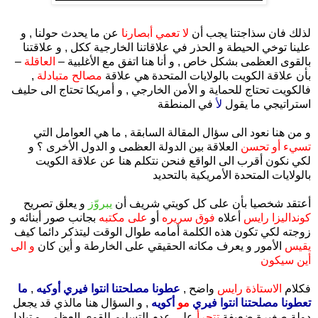
.
لذلك فان سذاجتنا يجب أن
لا تعمي أبصارنا
عن ما يحدث حولنا , و
علينا توخي الحيطة و الحذر في علاقاتنا الخارجية ككل , و علاقتنا
بالقوى العظمى بشكل خاص , و أنا هنا اتفق مع الأغلبية –
العاقلة
–
بأن علاقة الكويت بالولايات المتحدة هي علاقة
مصالح متبادلة
,
فالكويت تحتاج للحماية و الأمن الخارجي , و أمريكا تحتاج الى حليف
استراتيجي ما يقول
لأ
في المنطقة
و من هنا نعود الى سؤال المقالة السابقة , ما هي العوامل التي
تسيء أو تحسن
العلاقة بين الدولة العظمى و الدول الأخرى ؟ و
لكي نكون أقرب الى الواقع فنحن نتكلم هنا عن علاقة الكويت
بالولايات المتحدة الأمريكية بالتحديد
أعتقد شخصيا بأن على كل كويتي شريف أن
يبروّز
و يعلق تصريح
كونداليزا رايس
أعلاه
فوق سريره
أو
على مكتبه
بجانب صور أبنائه و
زوجته
لكي تكون هذه الكلمة أمامه طوال الوقت ليتذكر دائما كيف
يقيس
الأمور و يعرف مكانه الحقيقي على الخارطة و أين كان
و الى
أين سيكون
فكلام
الاستاذة رايس
واضح ,
عطونا مصلحتنا انتوا فيري أوكيه
,
ما
تعطونا مصلحتنا انتوا فيري
مو
أكويه
, و السؤال هنا مالذي قد يجعل
دولة صغيرة ضعيفة
تتجرأ
على عدم التسليم للقوى العظمى و تبادل