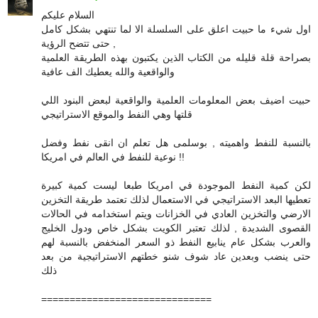
السلام عليكم
اول شيء ما حبيت اعلق على السلسلة الا لما تنتهي بشكل كامل
حتى تتضح الرؤية ,
بصراحة قلة قليله من الكتاب الذين يكتبون بهذه الطريقة العلمية
والواقعية والله يعطيك الف عافية
حبيت اضيف بعض المعلومات العلمية والواقعية لبعض البنود اللي
قلتها وهي النفط والموقع الاستراتيجي
بالنسبة للنفط واهميته , بوسلمى هل تعلم ان انقى نفط وفضل
نوعية للنفط في العالم في امريكا !!
لكن كمية النفط الموجودة في امريكا طبعا ليست كمية كبيرة
تعطيها البعد الاستراتيجي في الاستعمال لذلك تعتمد طريقة التخزين
الارضي والتخزين العادي في الخزانات ويتم استخدامه في الحالات
القصوى الشديدة , لذلك تعتبر الكويت بشكل خاص ودول الخليج
والعرب بشكل عام ينابيع النفط ذو السعر المنخفض بالنسبة لهم
حتى ينضب وبعدين عاد شوف شنو خطتهم الاستراتيجية من بعد
ذلك
==============================