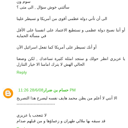
سوم ون
سألتني خوش سؤال , الى متى ؟
الى أن تأتي دولة عظمى أقوى من أمريكا و تسيطر علينا
أو أننا نصبح دولة عظمى و نستطيع الاعتماد على انفسنا على الأقل
في مسألة الحماية
أو أنك تسيطر على أمريكا كما تفعل اسرائيل الآن
يا عزيزي انظر حولك و ستجد امثلة كثيرة تساعدك , لكن وضعنا
الحالي الهش لا يترك امامنا الا خيار التنازل
Reply
28/6/08 11:26 PM
حسام بن ضرار
الا أنني لا أعلم من يظن محمد هايف نفسه ليصرح هذا التصريح
---------------------------
لا تتعجب يا عزيزي
قد سبقه بها ملالي طهران و زعماؤها و من قبلهم صدام