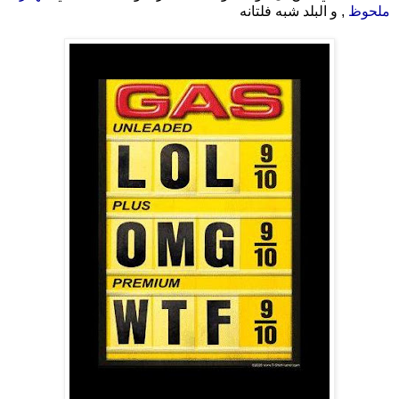
ملحوظ
, و البلد شبه فلتانه
.