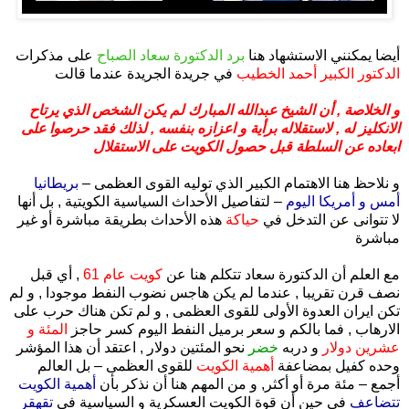
.
أيضا يمكنني الاستشهاد هنا
برد الدكتورة سعاد الصباح
على مذكرات
الدكتور الكبير أحمد الخطيب
في جريدة الجريدة عندما قالت
و الخلاصة , أن الشيخ عبدالله المبارك لم يكن الشخص الذي يرتاح
الانكليز له , لاستقلاله برأية و اعزازه بنفسه , لذلك فقد حرصوا على
ابعاده عن السلطة قبل حصول الكويت على الاستقلال
و نلاحظ هنا الاهتمام الكبير الذي توليه القوى العظمى –
بريطانيا
أمس و أمريكا اليوم
– لتفاصيل الأحداث السياسية الكويتية , بل أنها
لا تتوانى عن التدخل في
حياكة
هذه الأحداث بطريقة مباشرة أو غير
مباشرة
مع العلم أن الدكتورة سعاد تتكلم هنا عن
كويت عام 61
, أي قبل
نصف قرن تقريبا , عندما لم يكن هاجس نضوب النفط موجودا , و لم
تكن ايران العدوة الأولى للقوى العظمى , و لم تكن هناك حرب على
الارهاب , فما بالكم و سعر برميل النفط اليوم كسر حاجز
المئة و
عشرين دولار
و دربه
خضر
نحو المئتين دولار , اعتقد أن هذا المؤشر
وحده كفيل بمضاعفة
أهمية الكويت
للقوى العظمى – بل العالم
أجمع – مئة مرة أو أكثر, و من المهم هنا أن نذكر بأن
أهمية الكويت
تتضاعف
في حين أن قوة الكويت العسكرية و السياسية في
تقهقر