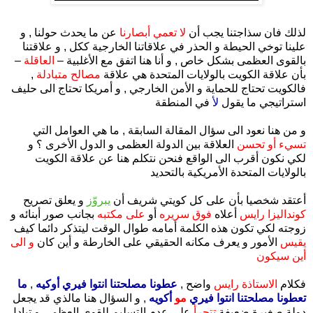
.
لذلك فان سذاجتنا يجب أن
لا تعمي أبصارنا
عن ما يحدث حولنا , و
علينا توخي الحيطة و الحذر في علاقاتنا الخارجية ككل , و علاقتنا
بالقوى العظمى بشكل خاص , و أنا هنا اتفق مع الأغلبية –
العاقلة
–
بأن علاقة الكويت بالولايات المتحدة هي علاقة
مصالح متبادلة
,
فالكويت تحتاج للحماية و الأمن الخارجي , و أمريكا تحتاج الى حليف
استراتيجي ما يقول
لأ
في المنطقة
و من هنا نعود الى سؤال المقالة السابقة , ما هي العوامل التي
تسيء أو تحسن
العلاقة بين الدولة العظمى و الدول الأخرى ؟ و
لكي نكون أقرب الى الواقع فنحن نتكلم هنا عن علاقة الكويت
بالولايات المتحدة الأمريكية بالتحديد
أعتقد شخصيا بأن على كل كويتي شريف أن
يبروّز
و يعلق تصريح
كونداليزا رايس
أعلاه
فوق سريره
أو
على مكتبه
بجانب صور أبنائه و
زوجته
لكي تكون هذه الكلمة أمامه طوال الوقت ليتذكر دائما كيف
يقيس
الأمور و يعرف مكانه الحقيقي على الخارطة و أين كان
و الى
أين سيكون
فكلام
الاستاذة رايس
واضح ,
عطونا مصلحتنا انتوا فيري أوكيه
,
ما
تعطونا مصلحتنا انتوا فيري
مو
أكويه
, و السؤال هنا مالذي قد يجعل
دولة صغيرة ضعيفة
تتجرأ
على عدم التسليم للقوى العظمى و تبادل