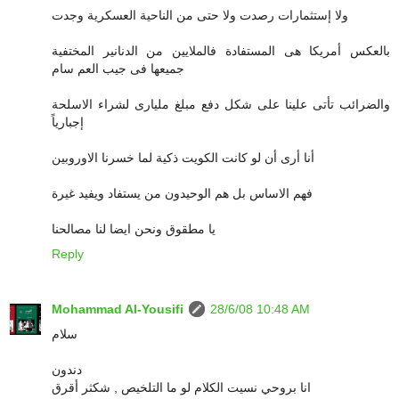
ولا إستثمارات رصدت ولا حتى من الناحية العسكرية وجدت
بالعكس أمريكا هى المستفادة فالملايين من الدنانير المختفية
جميعها فى جيب العم سام
والضرائب تأتى علينا على شكل دفع مبلغ مليارى لشراء الاسلحة
إجبارياً
أنا أرى أن لو كانت الكويت ذكية لما خسرنا الاوروبين
فهم الاساس بل هم الوحيدون من يستفاد ويفيد غيرة
يا مطقوق ونحن ايضا لنا مصالحنا
Reply
Mohammad Al-Yousifi
28/6/08 10:48 AM
سلام
دندون
انا بروحي نسيت الكلام لو ما التلخيص , شكثر أقرق