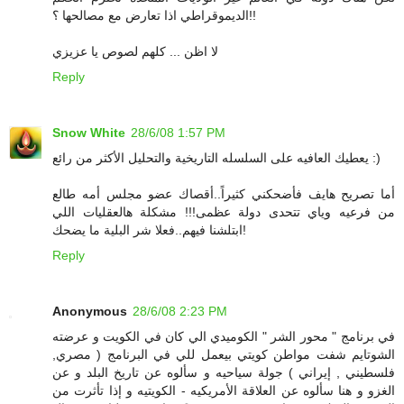
الديموقراطي اذا تعارض مع مصالحها ؟!!
لا اظن ... كلهم لصوص يا عزيزي
Reply
Snow White
28/6/08 1:57 PM
يعطيك العافيه على السلسله التاريخية والتحليل الأكثر من رائع :)
أما تصريح هايف فأضحكني كثيراً..أقصاك عضو مجلس أمه طالع
من فرعيه وياي تتحدى دولة عظمى!!! مشكلة هالعقليات اللي
ابتلشنا فيهم..فعلا شر البلية ما يضحك!
Reply
Anonymous
28/6/08 2:23 PM
في برنامج " محور الشر " الكوميدي الي كان في الكويت و عرضته
الشوتايم شفت مواطن كويتي بيعمل للي في البرنامج ( مصري,
فلسطيني , إيراني ) جولة سياحيه و سألوه عن تاريخ البلد و عن
الغزو و هنا سألوه عن العلاقة الأمريكيه - الكويتيه و إذا تأثرت من