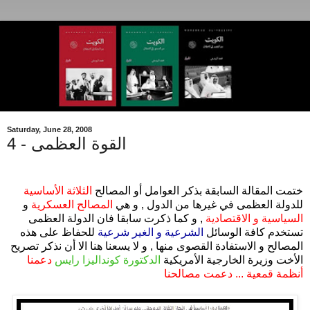
Saturday, June 28, 2008
القوة العظمى - 4
.
ختمت المقالة السابقة بذكر العوامل أو المصالح
الثلاثة الأساسية
للدولة العظمى في غيرها من الدول , و هي
المصالح العسكرية
و
السياسية و الاقتصادية
, و كما ذكرت سابقا فان الدولة العظمى
تستخدم كافة الوسائل
الشرعية و الغير شرعية
للحفاظ على هذه
المصالح و الاستفادة القصوى منها , و لا يسعنا هنا الا أن نذكر تصريح
الأخت وزيرة الخارجية الأمريكية
الدكتورة كونداليزا رايس
دعمنا
أنظمة قمعية ... دعمت مصالحنا
.