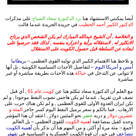
.
أيضا يمكنني الاستشهاد هنا
برد الدكتورة سعاد الصباح
على مذكرات
الدكتور الكبير أحمد الخطيب
في جريدة الجريدة عندما قالت
و الخلاصة , أن الشيخ عبدالله المبارك لم يكن الشخص الذي يرتاح
الانكليز له , لاستقلاله برأية و اعزازه بنفسه , لذلك فقد حرصوا على
ابعاده عن السلطة قبل حصول الكويت على الاستقلال
و نلاحظ هنا الاهتمام الكبير الذي توليه القوى العظمى –
بريطانيا
أمس و أمريكا اليوم
– لتفاصيل الأحداث السياسية الكويتية , بل أنها
لا تتوانى عن التدخل في
حياكة
هذه الأحداث بطريقة مباشرة أو غير
مباشرة
مع العلم أن الدكتورة سعاد تتكلم هنا عن
كويت عام 61
, أي قبل
نصف قرن تقريبا , عندما لم يكن هاجس نضوب النفط موجودا , و لم
تكن ايران العدوة الأولى للقوى العظمى , و لم تكن هناك حرب على
الارهاب , فما بالكم و سعر برميل النفط اليوم كسر حاجز
المئة و
عشرين دولار
و دربه
خضر
نحو المئتين دولار , اعتقد أن هذا المؤشر
وحده كفيل بمضاعفة
أهمية الكويت
للقوى العظمى – بل العالم
أجمع – مئة مرة أو أكثر, و من المهم هنا أن نذكر بأن
أهمية الكويت
تتضاعف
في حين أن قوة الكويت العسكرية و السياسية في
تقهقر