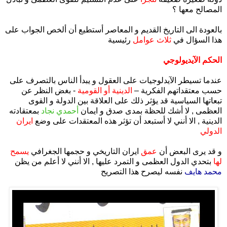
المصالح معها ؟
بالعودة الى التاريخ القديم و المعاصر أستطيع أن ألخص الجواب على
هذا السؤال في
ثلاث عوامل
رئيسية
الحكم الآيديولوجي
عندما تسيطر الآيدلوجيات على العقول و يبدأ الناس بالتصرف على
حسب معتقداتهم الفكرية –
الدينية أو القومية
- بغض النظر عن
تبعاتها السياسية قد يؤثر ذلك على العلاقة بين الدولة و القوى
العظمى , لا أشك للحظة بمدى صدق و ايمان
أحمدي نجاد
بمعتقادته
الدينية , الا أنني لا أستبعد أن تؤثر هذه المعتقدات على وضع
ايران
الدولي
و قد يرى البعض أن
عمق
ايران التاريخي و حجمها الجغرافي
يسمح
لها
بتحدي الدول العظمى و التمرد عليها , الا أنني لا أعلم من يظن
محمد هايف
نفسه ليصرح هذا التصريح
.