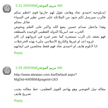
28/6/08 3:31 AM
مريم الموعذراء
ايديلوجية احمدي نجاد وهايف تقول لهم حاربوا قوى اعظم منكم
فالرب سيرسل لكم جنود من الملائكه على حصن تطير في السماء
تقاتل معكم
وهذا ماجعل صدام حسين يضع الله واكبر على العلم ويخوض
الحرب ضد امريكا الدوله العظمى الوحيده بالمنطقه
فهو يعتقد بان الرب سينصره كما نصر غيره في غزواتهم ان كان
غزوه احد او غيرها والتاريخ الاسلامي مليء بهذه الخزعبلات
اذا لانلوم هايف او احمدي نجاد فهم فقط مخلصين في ايمانهم
Reply
28/6/08 3:39 AM
مريم الموعذراء
http://www.alwatan.com.kw/Default.aspx?
MgDid=640866&pageId=163
مقالة نبيل العوضي وهو يهاجم القوى العظمى- حط مقالته بجنب
تصريح هايف
Reply