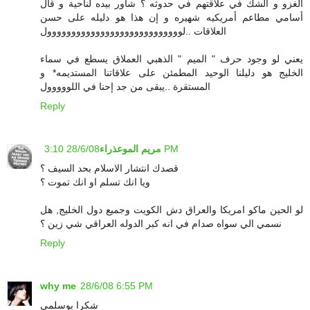
الغزو و الشك في علاقتهم في حدوثه ؟ شاور بيده لناحية و قال
أسامي مطاعم أمريكيه شهيره و إن هذا هو دليله على حسن
العلاقات ..لوووووووووووووووووووووووووووول
يعني لو وجود حرف " الميم " الذهبي العملاق يسطع في سماء
الخليج هو دليلنا الوحيد المطمئن على علاقاتنا المستديمه* و
المستقرة ..يبقى من جد إحنا في اللووووول
Reply
28/6/08 3:10 PM
مريم الموعذراء
قصدك انتشار الاسلام بحد السيف ؟
ويا انك تسلم او انك تموت ؟
لو الحين ماكو امريكا والعراق دش الكويت وجميع دول الخليج, هل
نسمي الي سواه صدام في انه كبر الدوله العراقي شي زين ؟
Reply
why me
28/6/08 6:55 PM
شكرا بوسلمى