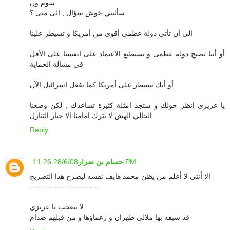
سوم ون
سألتني خوش سؤال , الى متى ؟
الى أن تأتي دولة عظمى أقوى من أمريكا و تسيطر علينا
أو أننا نصبح دولة عظمى و نستطيع الاعتماد على انفسنا على الأقل
في مسألة الحماية
أو أنك تسيطر على أمريكا كما تفعل اسرائيل الآن
يا عزيزي انظر حولك و ستجد امثلة كثيرة تساعدك , لكن وضعنا
الحالي الهش لا يترك امامنا الا خيار التنازل
Reply
28/6/08 11:26 PM
حسام بن ضرار
الا أنني لا أعلم من يظن محمد هايف نفسه ليصرح هذا التصريح
---------------------------
لا تتعجب يا عزيزي
قد سبقه بها ملالي طهران و زعماؤها و من قبلهم صدام