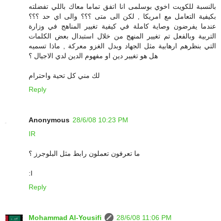
بالنسبة للكويت اخوي بوسلمى انا اتفق تماما معاك باللي تفضلته
بكيفية التعامل مع امريكا , لكن الى متى ؟؟؟ والى اي حد ؟؟؟
عندما يفرضون وصاية كاملة في كيفية تغيير المناهج في وزارة
التربية وبالفعل تم تغيير المنهج من خلال استبدال بعض الكلمات
التي بنظرهم ارهابية مثل الجهاد وبدل الغزو معركة , ماذا تسميه
هل هو تغيير دين او مفهوم الدين لدي الاجيال ؟
لك مني كل تحية واحترام
Reply
Anonymous
28/6/08 10:23 PM
IR
ما تعرفون تعملون رابط مثل البلوجرز ؟
:I
Reply
Mohammad Al-Yousifi
28/6/08 11:06 PM