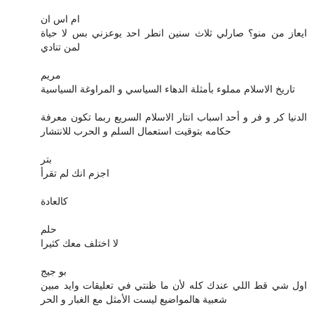
ام اس ان
ايعاز من منو؟ صارلي ثلاث سنين انطر احد يوعزني بس لا حياة
لمن تنادي
مريم
تاريخ الاسلام مملوء بأمثلة الدهاء السياسي و المراوغة السياسية
الدنيا كر و فر و أحد اسباب انتار الاسلام السريع ربما تكون معرفة
حكامه بتوقيت استعمال السلم و الحرب للانتشار
بتر
اجزم انك لم تقرأ
كالعادة
حلم
لا اختلف معك كثيرا
بو جيج
اول شي قط اللي عندك كله لأن ما ظنتي في تعليقات وايد مبين
شعبية هالمواضيع ليست الأمثل مع الغبار و الحر