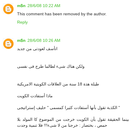
m$n
28/6/08 10:22 AM
This comment has been removed by the author.
Reply
m$n
28/6/08 10:26 AM
اتأسف لعودتى من جديد
ولكن هناك شىء لطالما طرح فى نفسى
طيلة هذة 18 سنة من العلاقات الكويتية الامريكية
ماذا أستفادت الكويت
الكذبة تقول بأنها أستفادت كثيرا كمسمى " حليف إستراتيجى "
بينما الحقيقة تقول بأن الكويت خرجت من الموضوع كا المولد بلا
حمص ، بختصار : خرجنا من لا شىء!!! فلا تنمية وجدت