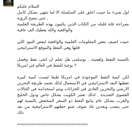
السلام عليكم
اول شيء ما حبيت اعلق على السلسلة الا لما تنتهي بشكل كامل
حتى تتضح الرؤية ,
بصراحة قلة قليله من الكتاب الذين يكتبون بهذه الطريقة العلمية
والواقعية والله يعطيك الف عافية
حبيت اضيف بعض المعلومات العلمية والواقعية لبعض البنود اللي
قلتها وهي النفط والموقع الاستراتيجي
بالنسبة للنفط واهميته , بوسلمى هل تعلم ان انقى نفط وفضل
نوعية للنفط في العالم في امريكا !!
لكن كمية النفط الموجودة في امريكا طبعا ليست كمية كبيرة
تعطيها البعد الاستراتيجي في الاستعمال لذلك تعتمد طريقة التخزين
الارضي والتخزين العادي في الخزانات ويتم استخدامه في الحالات
القصوى الشديدة , لذلك تعتبر الكويت بشكل خاص ودول الخليج
والعرب بشكل عام ينابيع النفط ذو السعر المنخفض بالنسبة لهم
حتى ينضب وبعدين عاد شوف شنو خطتهم الاستراتيجية من بعد
ذلك
==============================