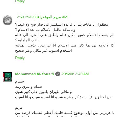
Reply
29/6/08 2:53 AM
مريم الموعذراء
مطقوق انا ماناجرتك انا قاعده استفسر الي صار صح ولا غلط ؟
وماعلاقة ماقبل الاسلام بما بعد الاسلام ؟
الم ينسف الاسلام جميع ماكان قبله واطلق على الفتره الي قبله
بلقب الجاهليه ؟
اذا لاعلاقه لي بما كان قبل الاسلام انا لي بدين يدّعي المثاليه
استخدم اسلوب غير مثالي وغير صحيح
Reply
Mohammad Al-Yousifi
29/6/08 3:40 AM
حسام
صدام و تدري وينه
و ملالي طهران يلعبون على كبير شوي
بس احنا وين فينا شدة كر و فر و شد و انا اشد و سيب و انا اسيب
مريم
يا عزيزتي من أول موضوع كتبتيه قلتلك أعطي لنفسك فرصة من