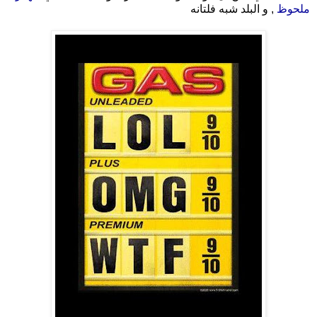
ملحوظ
, و البلد شبه فلتانه
.