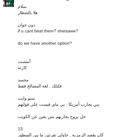
سلام
هلا بالشطار
دون جوان
if u cant beat them? shetsawe?
do we have another option?
أمثست
كارثة
محسد
قلتلك , لغة المصالح فقط
سنو وايت
يبي يحارب أمريكا , بي ماي قيست على قولتهم
خل يروح يحاربهم بس بعين عن الكويت
13
كان يقصد الرمزية , حاولي تقرئين ما بين السطور