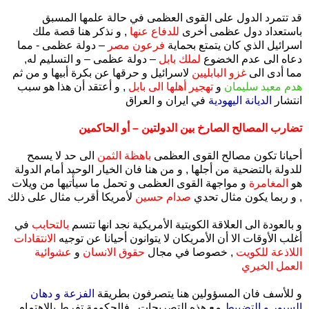
قد تتمرد الدول على القوى العظمى في حالة علمها المسبق
باستعداد دول عظمى أخرى
للدفاع عنها
, و نذكر هنا قصة ملك
اسرائيل الذي كان يتمتع بحماية
فرعون مصر
– دولة عظمى - مما
دعاه الى عدم الخضوع
لملك بابل
– دولة عظمى – و التسليم له,
مما أدى الى
غزو البابليين
لاسرائيل و حرقها عن بكرة أبيها و من ثم
هدم معبد سليمان
و
تهجير أهلها الى بابل
, و أعتقد أن هذا هو سبب
انتشار
الديانة اليهودية
في ايران و العراق
تضارب المصالح الصارخ بين الدولتين – أو الحاكمين
أحيانا تكون مصالح القوى العظمى
باهظة الثمن
الى حد لا يسمح
للدولة بالتضحية من أجلها , و من هنا فان الخيار الوحيد أمام الدولة
هو
المغامرة
و مواجهة القوى العظمى و تحمل ما سيأتيها من ويلات
, و ربما يكون مثال تحدي
صدام حسين
لأمريكا أقرب مثال على ذلك
و بالعودة الى العلاقة الكويتية الأمريكية نجد انها تتسم
بالتحابب
في
أغلب الأوقات الا أن الأمريكان لا يتوانون أحيانا عن توجيه
الانتقادات
اللاذعة للكويت
, خصوصا في مجال
حقوق الانسان
و
عشوائية
العمل الخيري
و للأسف فان المسؤولين هنا يتصرفون بطريقة
الفزعة و دهان
السيور و التضبيط
مع هذه التصريحات , فالحكومة تفرط بالاهتمام