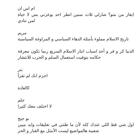
ام اس ان
ايعاز من منو؟ صارلي ثلاث سنين انطر احد يوعزني بس لا حياة
لمن تنادي
مريم
تاريخ الاسلام مملوء بأمثلة الدهاء السياسي و المراوغة السياسية
الدنيا كر و فر و أحد اسباب انتار الاسلام السريع ربما تكون معرفة
حكامه بتوقيت استعمال السلم و الحرب للانتشار
بتر
اجزم انك لم تقرأ
كالعادة
حلم
لا اختلف معك كثيرا
بو جيج
اول شي قط اللي عندك كله لأن ما ظنتي في تعليقات وايد مبين
شعبية هالمواضيع ليست الأمثل مع الغبار و الحر