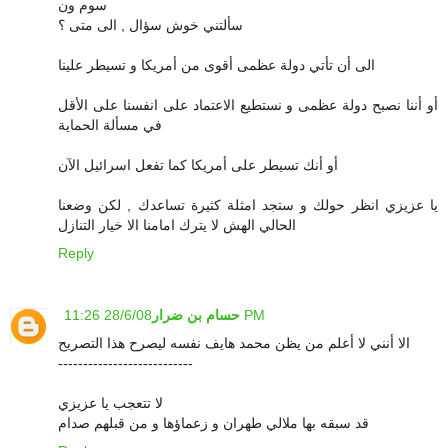
سوم ون
سألتني خوش سؤال , الى متى ؟
الى أن تأتي دولة عظمى أقوى من أمريكا و تسيطر علينا
أو أننا نصبح دولة عظمى و نستطيع الاعتماد على انفسنا على الأقل
في مسألة الحماية
أو أنك تسيطر على أمريكا كما تفعل اسرائيل الآن
يا عزيزي انظر حولك و ستجد امثلة كثيرة تساعدك , لكن وضعنا
الحالي الهش لا يترك امامنا الا خيار التنازل
Reply
28/6/08 11:26 PM
حسام بن ضرار
الا أنني لا أعلم من يظن محمد هايف نفسه ليصرح هذا التصريح
---------------------------
لا تتعجب يا عزيزي
قد سبقه بها ملالي طهران و زعماؤها و من قبلهم صدام