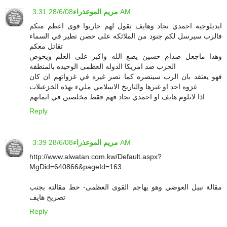
28/6/08 3:31 AM
مريم الموعذراء
ايديلوجية احمدي نجاد وهايف تقول لهم حاربوا قوى اعظم منكم
فالرب سيرسل لكم جنود من الملائكه على حصن تطير في السماء
تقاتل معكم
وهذا ماجعل صدام حسين يضع الله واكبر على العلم ويخوض
الحرب ضد امريكا الدوله العظمى الوحيده بالمنطقه
فهو يعتقد بان الرب سينصره كما نصر غيره في غزواتهم ان كان
غزوه احد او غيرها والتاريخ الاسلامي مليء بهذه الخزعبلات
اذا لانلوم هايف او احمدي نجاد فهم فقط مخلصين في ايمانهم
Reply
28/6/08 3:39 AM
مريم الموعذراء
http://www.alwatan.com.kw/Default.aspx?
MgDid=640866&pageId=163
مقالة نبيل العوضي وهو يهاجم القوى العظمى- حط مقالته بجنب
تصريح هايف
Reply