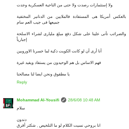
ولا إستثمارات رصدت ولا حتى من الناحية العسكرية وجدت
بالعكس أمريكا هى المستفادة فالملايين من الدنانير المختفية
جميعها فى جيب العم سام
والضرائب تأتى علينا على شكل دفع مبلغ مليارى لشراء الاسلحة
إجبارياً
أنا أرى أن لو كانت الكويت ذكية لما خسرنا الاوروبين
فهم الاساس بل هم الوحيدون من يستفاد ويفيد غيرة
يا مطقوق ونحن ايضا لنا مصالحنا
Reply
Mohammad Al-Yousifi
28/6/08 10:48 AM
سلام
دندون
انا بروحي نسيت الكلام لو ما التلخيص , شكثر أقرق