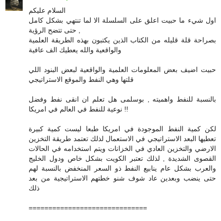
السلام عليكم
اول شيء ما حبيت اعلق على السلسلة الا لما تنتهي بشكل كامل
حتى تتضح الرؤية ,
بصراحة قلة قليله من الكتاب الذين يكتبون بهذه الطريقة العلمية
والواقعية والله يعطيك الف عافية
حبيت اضيف بعض المعلومات العلمية والواقعية لبعض البنود اللي
قلتها وهي النفط والموقع الاستراتيجي
بالنسبة للنفط واهميته , بوسلمى هل تعلم ان انقى نفط وفضل
نوعية للنفط في العالم في امريكا !!
لكن كمية النفط الموجودة في امريكا طبعا ليست كمية كبيرة
تعطيها البعد الاستراتيجي في الاستعمال لذلك تعتمد طريقة التخزين
الارضي والتخزين العادي في الخزانات ويتم استخدامه في الحالات
القصوى الشديدة , لذلك تعتبر الكويت بشكل خاص ودول الخليج
والعرب بشكل عام ينابيع النفط ذو السعر المنخفض بالنسبة لهم
حتى ينضب وبعدين عاد شوف شنو خطتهم الاستراتيجية من بعد
ذلك
==============================