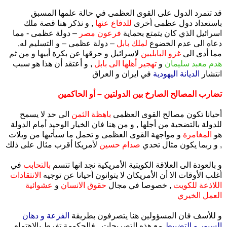
قد تتمرد الدول على القوى العظمى في حالة علمها المسبق
باستعداد دول عظمى أخرى
للدفاع عنها
, و نذكر هنا قصة ملك
اسرائيل الذي كان يتمتع بحماية
فرعون مصر
– دولة عظمى - مما
دعاه الى عدم الخضوع
لملك بابل
– دولة عظمى – و التسليم له,
مما أدى الى
غزو البابليين
لاسرائيل و حرقها عن بكرة أبيها و من ثم
هدم معبد سليمان
و
تهجير أهلها الى بابل
, و أعتقد أن هذا هو سبب
انتشار
الديانة اليهودية
في ايران و العراق
تضارب المصالح الصارخ بين الدولتين – أو الحاكمين
أحيانا تكون مصالح القوى العظمى
باهظة الثمن
الى حد لا يسمح
للدولة بالتضحية من أجلها , و من هنا فان الخيار الوحيد أمام الدولة
هو
المغامرة
و مواجهة القوى العظمى و تحمل ما سيأتيها من ويلات
, و ربما يكون مثال تحدي
صدام حسين
لأمريكا أقرب مثال على ذلك
و بالعودة الى العلاقة الكويتية الأمريكية نجد انها تتسم
بالتحابب
في
أغلب الأوقات الا أن الأمريكان لا يتوانون أحيانا عن توجيه
الانتقادات
اللاذعة للكويت
, خصوصا في مجال
حقوق الانسان
و
عشوائية
العمل الخيري
و للأسف فان المسؤولين هنا يتصرفون بطريقة
الفزعة و دهان
السيور و التضبيط
مع هذه التصريحات , فالحكومة تفرط بالاهتمام