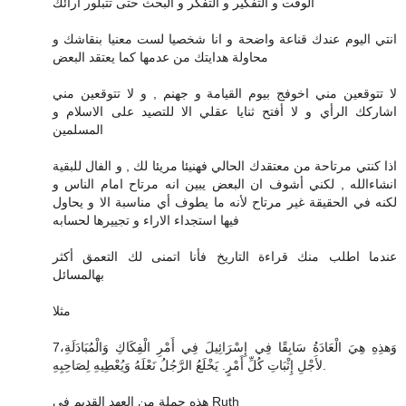
الوقت و التفكير و التفكر و البحث حتى تتبلور آرائك
انتي اليوم عندك قناعة واضحة و انا شخصيا لست معنيا بنقاشك و
محاولة هدايتك من عدمها كما يعتقد البعض
لا تتوقعين مني اخوفج بيوم القيامة و جهنم , و لا تتوقعين مني
اشاركك الرأي و لا أفتح ثنايا عقلي الا للتصيد على الاسلام و
المسلمين
اذا كنتي مرتاحة من معتقدك الحالي فهنيئا مريئا لك , و الفال للبقية
انشاءالله , لكني أشوف ان البعض يبين انه مرتاح امام الناس و
لكنه في الحقيقة غير مرتاح لأنه ما يطوف أي مناسبة الا و يحاول
فيها استجداء الاراء و تجييرها لحسابه
عندما اطلب منك قراءة التاريخ فأنا اتمنى لك التعمق أكثر
بهالمسائل
مثلا
7وَهذِهِ هِيَ الْعَادَةُ سَابِقًا فِي إِسْرَائِيلَ فِي أَمْرِ الْفِكَاكِ وَالْمُبَادَلَةِ،
لأَجْلِ إِثْبَاتِ كُلِّ أَمْرٍ. يَخْلَعُ الرَّجُلُ نَعْلَهُ وَيُعْطِيهِ لِصَاحِبِهِ.
هذه جملة من العهد القديم في Ruth