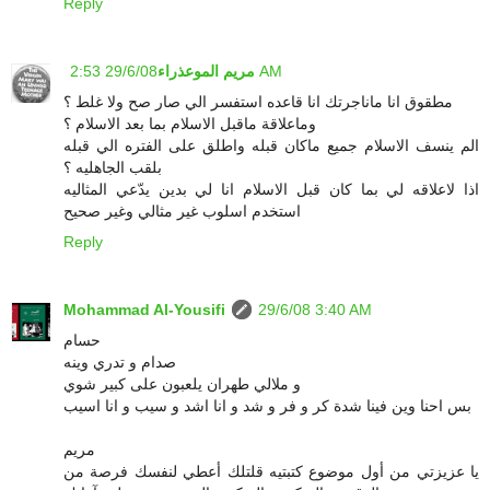
Reply
29/6/08 2:53 AM
مريم الموعذراء
مطقوق انا ماناجرتك انا قاعده استفسر الي صار صح ولا غلط ؟
وماعلاقة ماقبل الاسلام بما بعد الاسلام ؟
الم ينسف الاسلام جميع ماكان قبله واطلق على الفتره الي قبله
بلقب الجاهليه ؟
اذا لاعلاقه لي بما كان قبل الاسلام انا لي بدين يدّعي المثاليه
استخدم اسلوب غير مثالي وغير صحيح
Reply
Mohammad Al-Yousifi
29/6/08 3:40 AM
حسام
صدام و تدري وينه
و ملالي طهران يلعبون على كبير شوي
بس احنا وين فينا شدة كر و فر و شد و انا اشد و سيب و انا اسيب
مريم
يا عزيزتي من أول موضوع كتبتيه قلتلك أعطي لنفسك فرصة من