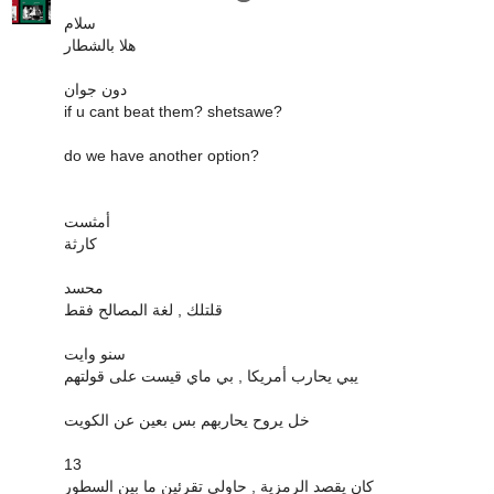
سلام
هلا بالشطار
دون جوان
if u cant beat them? shetsawe?
do we have another option?
أمثست
كارثة
محسد
قلتلك , لغة المصالح فقط
سنو وايت
يبي يحارب أمريكا , بي ماي قيست على قولتهم
خل يروح يحاربهم بس بعين عن الكويت
13
كان يقصد الرمزية , حاولي تقرئين ما بين السطور