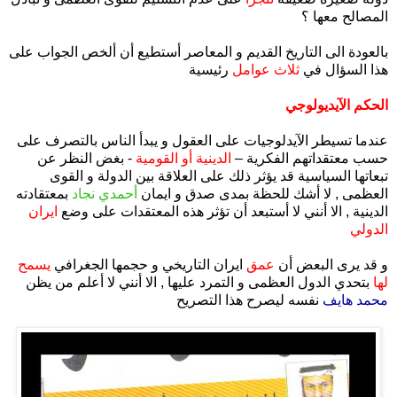
المصالح معها ؟
بالعودة الى التاريخ القديم و المعاصر أستطيع أن ألخص الجواب على
هذا السؤال في
ثلاث عوامل
رئيسية
الحكم الآيديولوجي
عندما تسيطر الآيدلوجيات على العقول و يبدأ الناس بالتصرف على
حسب معتقداتهم الفكرية –
الدينية أو القومية
- بغض النظر عن
تبعاتها السياسية قد يؤثر ذلك على العلاقة بين الدولة و القوى
العظمى , لا أشك للحظة بمدى صدق و ايمان
أحمدي نجاد
بمعتقادته
الدينية , الا أنني لا أستبعد أن تؤثر هذه المعتقدات على وضع
ايران
الدولي
و قد يرى البعض أن
عمق
ايران التاريخي و حجمها الجغرافي
يسمح
لها
بتحدي الدول العظمى و التمرد عليها , الا أنني لا أعلم من يظن
محمد هايف
نفسه ليصرح هذا التصريح
.