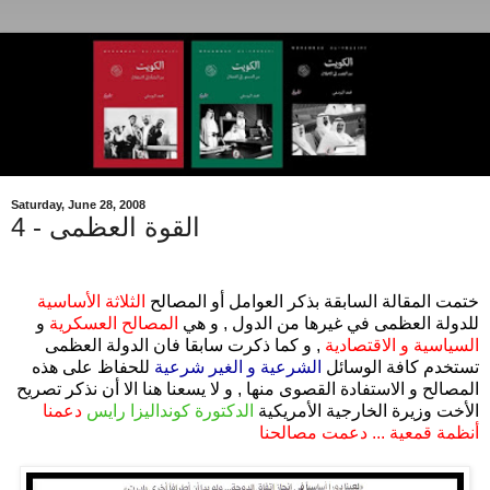
Saturday, June 28, 2008
القوة العظمى - 4
.
ختمت المقالة السابقة بذكر العوامل أو المصالح
الثلاثة الأساسية
للدولة العظمى في غيرها من الدول , و هي
المصالح العسكرية
و
السياسية و الاقتصادية
, و كما ذكرت سابقا فان الدولة العظمى
تستخدم كافة الوسائل
الشرعية و الغير شرعية
للحفاظ على هذه
المصالح و الاستفادة القصوى منها , و لا يسعنا هنا الا أن نذكر تصريح
الأخت وزيرة الخارجية الأمريكية
الدكتورة كونداليزا رايس
دعمنا
أنظمة قمعية ... دعمت مصالحنا
.