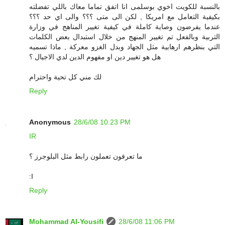
بالنسبة للكويت اخوي بوسلمى انا اتفق تماما معاك باللي تفضلته
بكيفية التعامل مع امريكا , لكن الى متى ؟؟؟ والى اي حد ؟؟؟
عندما يفرضون وصاية كاملة في كيفية تغيير المناهج في وزارة
التربية وبالفعل تم تغيير المنهج من خلال استبدال بعض الكلمات
التي بنظرهم ارهابية مثل الجهاد وبدل الغزو معركة , ماذا تسميه
هل هو تغيير دين او مفهوم الدين لدي الاجيال ؟
لك مني كل تحية واحترام
Reply
Anonymous
28/6/08 10:23 PM
IR
ما تعرفون تعملون رابط مثل البلوجرز ؟
:I
Reply
Mohammad Al-Yousifi
28/6/08 11:06 PM