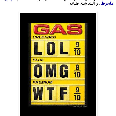
ملحوظ
, و البلد شبه فلتانه
.