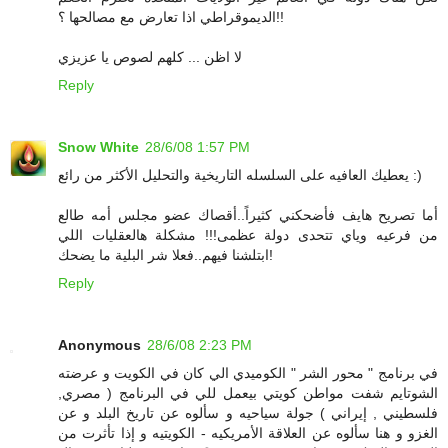
الديموقراطي اذا تعارض مع مصالحها ؟!!
لا اظن ... كلهم لصوص يا عزيزي
Reply
Snow White
28/6/08 1:57 PM
يعطيك العافيه على السلسله التاريخية والتحليل الأكثر من رائع :)
أما تصريح هايف فأضحكني كثيراً..أقصاك عضو مجلس أمه طالع
من فرعيه وياي تتحدى دولة عظمى!!! مشكلة هالعقليات اللي
ابتلشنا فيهم..فعلا شر البلية ما يضحك!
Reply
Anonymous
28/6/08 2:23 PM
في برنامج " محور الشر " الكوميدي الي كان في الكويت و عرضته
الشوتايم شفت مواطن كويتي بيعمل للي في البرنامج ( مصري,
فلسطيني , إيراني ) جولة سياحيه و سألوه عن تاريخ البلد و عن
الغزو و هنا سألوه عن العلاقة الأمريكيه - الكويتيه و إذا تأثرت من