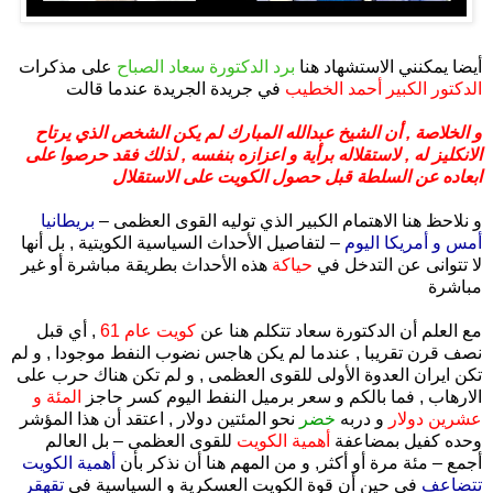
.
أيضا يمكنني الاستشهاد هنا
برد الدكتورة سعاد الصباح
على مذكرات
الدكتور الكبير أحمد الخطيب
في جريدة الجريدة عندما قالت
و الخلاصة , أن الشيخ عبدالله المبارك لم يكن الشخص الذي يرتاح
الانكليز له , لاستقلاله برأية و اعزازه بنفسه , لذلك فقد حرصوا على
ابعاده عن السلطة قبل حصول الكويت على الاستقلال
و نلاحظ هنا الاهتمام الكبير الذي توليه القوى العظمى –
بريطانيا
أمس و أمريكا اليوم
– لتفاصيل الأحداث السياسية الكويتية , بل أنها
لا تتوانى عن التدخل في
حياكة
هذه الأحداث بطريقة مباشرة أو غير
مباشرة
مع العلم أن الدكتورة سعاد تتكلم هنا عن
كويت عام 61
, أي قبل
نصف قرن تقريبا , عندما لم يكن هاجس نضوب النفط موجودا , و لم
تكن ايران العدوة الأولى للقوى العظمى , و لم تكن هناك حرب على
الارهاب , فما بالكم و سعر برميل النفط اليوم كسر حاجز
المئة و
عشرين دولار
و دربه
خضر
نحو المئتين دولار , اعتقد أن هذا المؤشر
وحده كفيل بمضاعفة
أهمية الكويت
للقوى العظمى – بل العالم
أجمع – مئة مرة أو أكثر, و من المهم هنا أن نذكر بأن
أهمية الكويت
تتضاعف
في حين أن قوة الكويت العسكرية و السياسية في
تقهقر