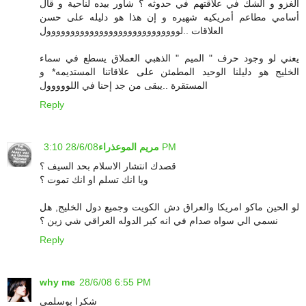
الغزو و الشك في علاقتهم في حدوثه ؟ شاور بيده لناحية و قال
أسامي مطاعم أمريكيه شهيره و إن هذا هو دليله على حسن
العلاقات ..لوووووووووووووووووووووووووووول
يعني لو وجود حرف " الميم " الذهبي العملاق يسطع في سماء
الخليج هو دليلنا الوحيد المطمئن على علاقاتنا المستديمه* و
المستقرة ..يبقى من جد إحنا في اللووووول
Reply
28/6/08 3:10 PM
مريم الموعذراء
قصدك انتشار الاسلام بحد السيف ؟
ويا انك تسلم او انك تموت ؟
لو الحين ماكو امريكا والعراق دش الكويت وجميع دول الخليج, هل
نسمي الي سواه صدام في انه كبر الدوله العراقي شي زين ؟
Reply
why me
28/6/08 6:55 PM
شكرا بوسلمى