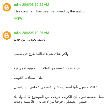
m$n
28/6/08 10:22 AM
This comment has been removed by the author.
Reply
m$n
28/6/08 10:26 AM
اتأسف لعودتى من جديد
ولكن هناك شىء لطالما طرح فى نفسى
طيلة هذة 18 سنة من العلاقات الكويتية الامريكية
ماذا أستفادت الكويت
الكذبة تقول بأنها أستفادت كثيرا كمسمى " حليف إستراتيجى "
بينما الحقيقة تقول بأن الكويت خرجت من الموضوع كا المولد بلا
حمص ، بختصار : خرجنا من لا شىء!!! فلا تنمية وجدت