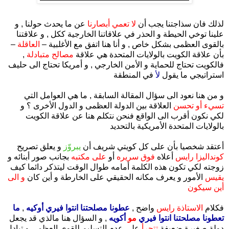
.
لذلك فان سذاجتنا يجب أن
لا تعمي أبصارنا
عن ما يحدث حولنا , و
علينا توخي الحيطة و الحذر في علاقاتنا الخارجية ككل , و علاقتنا
بالقوى العظمى بشكل خاص , و أنا هنا اتفق مع الأغلبية –
العاقلة
–
بأن علاقة الكويت بالولايات المتحدة هي علاقة
مصالح متبادلة
,
فالكويت تحتاج للحماية و الأمن الخارجي , و أمريكا تحتاج الى حليف
استراتيجي ما يقول
لأ
في المنطقة
و من هنا نعود الى سؤال المقالة السابقة , ما هي العوامل التي
تسيء أو تحسن
العلاقة بين الدولة العظمى و الدول الأخرى ؟ و
لكي نكون أقرب الى الواقع فنحن نتكلم هنا عن علاقة الكويت
بالولايات المتحدة الأمريكية بالتحديد
أعتقد شخصيا بأن على كل كويتي شريف أن
يبروّز
و يعلق تصريح
كونداليزا رايس
أعلاه
فوق سريره
أو
على مكتبه
بجانب صور أبنائه و
زوجته
لكي تكون هذه الكلمة أمامه طوال الوقت ليتذكر دائما كيف
يقيس
الأمور و يعرف مكانه الحقيقي على الخارطة و أين كان
و الى
أين سيكون
فكلام
الاستاذة رايس
واضح ,
عطونا مصلحتنا انتوا فيري أوكيه
,
ما
تعطونا مصلحتنا انتوا فيري
مو
أكويه
, و السؤال هنا مالذي قد يجعل
دولة صغيرة ضعيفة
تتجرأ
على عدم التسليم للقوى العظمى و تبادل