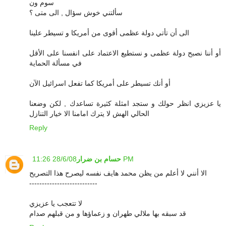
سوم ون
سألتني خوش سؤال , الى متى ؟
الى أن تأتي دولة عظمى أقوى من أمريكا و تسيطر علينا
أو أننا نصبح دولة عظمى و نستطيع الاعتماد على انفسنا على الأقل
في مسألة الحماية
أو أنك تسيطر على أمريكا كما تفعل اسرائيل الآن
يا عزيزي انظر حولك و ستجد امثلة كثيرة تساعدك , لكن وضعنا
الحالي الهش لا يترك امامنا الا خيار التنازل
Reply
28/6/08 11:26 PM
حسام بن ضرار
الا أنني لا أعلم من يظن محمد هايف نفسه ليصرح هذا التصريح
---------------------------
لا تتعجب يا عزيزي
قد سبقه بها ملالي طهران و زعماؤها و من قبلهم صدام