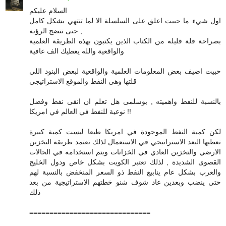
السلام عليكم
اول شيء ما حبيت اعلق على السلسلة الا لما تنتهي بشكل كامل
حتى تتضح الرؤية ,
بصراحة قلة قليله من الكتاب الذين يكتبون بهذه الطريقة العلمية
والواقعية والله يعطيك الف عافية
حبيت اضيف بعض المعلومات العلمية والواقعية لبعض البنود اللي
قلتها وهي النفط والموقع الاستراتيجي
بالنسبة للنفط واهميته , بوسلمى هل تعلم ان انقى نفط وفضل
نوعية للنفط في العالم في امريكا !!
لكن كمية النفط الموجودة في امريكا طبعا ليست كمية كبيرة
تعطيها البعد الاستراتيجي في الاستعمال لذلك تعتمد طريقة التخزين
الارضي والتخزين العادي في الخزانات ويتم استخدامه في الحالات
القصوى الشديدة , لذلك تعتبر الكويت بشكل خاص ودول الخليج
والعرب بشكل عام ينابيع النفط ذو السعر المنخفض بالنسبة لهم
حتى ينضب وبعدين عاد شوف شنو خطتهم الاستراتيجية من بعد
ذلك
==============================