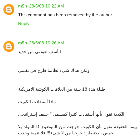
m$n
28/6/08 10:22 AM
This comment has been removed by the author.
Reply
m$n
28/6/08 10:26 AM
اتأسف لعودتى من جديد
ولكن هناك شىء لطالما طرح فى نفسى
طيلة هذة 18 سنة من العلاقات الكويتية الامريكية
ماذا أستفادت الكويت
الكذبة تقول بأنها أستفادت كثيرا كمسمى " حليف إستراتيجى "
بينما الحقيقة تقول بأن الكويت خرجت من الموضوع كا المولد بلا
حمص ، بختصار : خرجنا من لا شىء!!! فلا تنمية وجدت