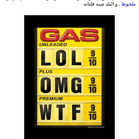
ملحوظ
, و البلد شبه فلتانه
.