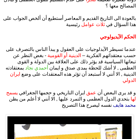
المصالح معها ؟
بالعودة الى التاريخ القديم و المعاصر أستطيع أن ألخص الجواب على
هذا السؤال في
ثلاث عوامل
رئيسية
الحكم الآيديولوجي
عندما تسيطر الآيدلوجيات على العقول و يبدأ الناس بالتصرف على
حسب معتقداتهم الفكرية –
الدينية أو القومية
- بغض النظر عن
تبعاتها السياسية قد يؤثر ذلك على العلاقة بين الدولة و القوى
العظمى , لا أشك للحظة بمدى صدق و ايمان
أحمدي نجاد
بمعتقادته
الدينية , الا أنني لا أستبعد أن تؤثر هذه المعتقدات على وضع
ايران
الدولي
و قد يرى البعض أن
عمق
ايران التاريخي و حجمها الجغرافي
يسمح
لها
بتحدي الدول العظمى و التمرد عليها , الا أنني لا أعلم من يظن
محمد هايف
نفسه ليصرح هذا التصريح
.