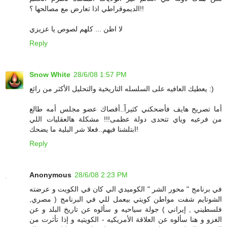
الديموقراطي اذا تعارض مع مصالحها ؟!!
لا اظن ... كلهم لصوص يا عزيزي
Reply
Snow White
28/6/08 1:57 PM
يعطيك العافيه على السلسله التاريخية والتحليل الأكثر من رائع :)
أما تصريح هايف فأضحكني كثيراً..أقصاك عضو مجلس أمه طالع
من فرعيه وياي تتحدى دولة عظمى!!! مشكلة هالعقليات اللي
ابتلشنا فيهم..فعلا شر البلية ما يضحك!
Reply
Anonymous
28/6/08 2:23 PM
في برنامج " محور الشر " الكوميدي الي كان في الكويت و عرضته
الشوتايم شفت مواطن كويتي بيعمل للي في البرنامج ( مصري,
فلسطيني , إيراني ) جولة سياحيه و سألوه عن تاريخ البلد و عن
الغزو و هنا سألوه عن العلاقة الأمريكيه - الكويتيه و إذا تأثرت من