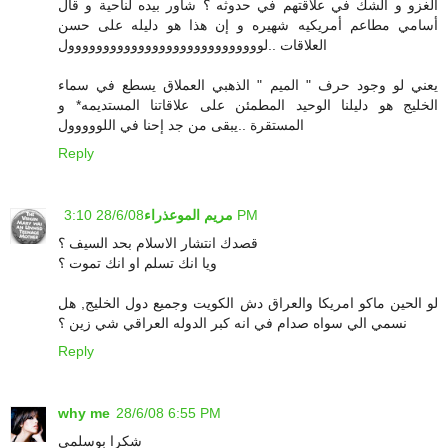
الغزو و الشك في علاقتهم في حدوثه ؟ شاور بيده لناحية و قال
أسامي مطاعم أمريكيه شهيره و إن هذا هو دليله على حسن
العلاقات ..لوووووووووووووووووووووووووووول
يعني لو وجود حرف " الميم " الذهبي العملاق يسطع في سماء
الخليج هو دليلنا الوحيد المطمئن على علاقاتنا المستديمه* و
المستقرة ..يبقى من جد إحنا في اللووووول
Reply
28/6/08 3:10 PM
مريم الموعذراء
قصدك انتشار الاسلام بحد السيف ؟
ويا انك تسلم او انك تموت ؟
لو الحين ماكو امريكا والعراق دش الكويت وجميع دول الخليج, هل
نسمي الي سواه صدام في انه كبر الدوله العراقي شي زين ؟
Reply
why me
28/6/08 6:55 PM
شكرا بوسلمى