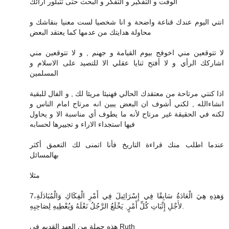
الوقت و التفكير و التفكر و البحث حتى تتبلور آرائك
انتي اليوم عندك قناعة واضحة و انا شخصيا لست معنيا بنقاشك و
محاولة هدايتك من عدمها كما يعتقد البعض
لا تتوقعين مني اخوفج بيوم القيامة و جهنم , و لا تتوقعين مني
اشاركك الرأي و لا أفتح ثنايا عقلي الا للتصيد على الاسلام و
المسلمين
اذا كنتي مرتاحة من معتقدك الحالي فهنيئا مريئا لك , و الفال للبقية
انشاءالله , لكني أشوف ان البعض يبين انه مرتاح امام الناس و
لكنه في الحقيقة غير مرتاح لأنه ما يطوف أي مناسبة الا و يحاول
فيها استجداء الاراء و تجييرها لحسابه
عندما اطلب منك قراءة التاريخ فأنا اتمنى لك التعمق أكثر
بهالمسائل
مثلا
7وَهذِهِ هِيَ الْعَادَةُ سَابِقًا فِي إِسْرَائِيلَ فِي أَمْرِ الْفِكَاكِ وَالْمُبَادَلَةِ،
لأَجْلِ إِثْبَاتِ كُلِّ أَمْرٍ. يَخْلَعُ الرَّجُلُ نَعْلَهُ وَيُعْطِيهِ لِصَاحِبِهِ.
هذه جملة من العهد القديم في Ruth