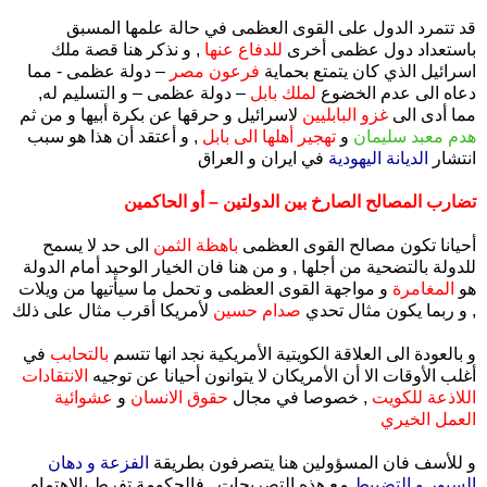
قد تتمرد الدول على القوى العظمى في حالة علمها المسبق
باستعداد دول عظمى أخرى
للدفاع عنها
, و نذكر هنا قصة ملك
اسرائيل الذي كان يتمتع بحماية
فرعون مصر
– دولة عظمى - مما
دعاه الى عدم الخضوع
لملك بابل
– دولة عظمى – و التسليم له,
مما أدى الى
غزو البابليين
لاسرائيل و حرقها عن بكرة أبيها و من ثم
هدم معبد سليمان
و
تهجير أهلها الى بابل
, و أعتقد أن هذا هو سبب
انتشار
الديانة اليهودية
في ايران و العراق
تضارب المصالح الصارخ بين الدولتين – أو الحاكمين
أحيانا تكون مصالح القوى العظمى
باهظة الثمن
الى حد لا يسمح
للدولة بالتضحية من أجلها , و من هنا فان الخيار الوحيد أمام الدولة
هو
المغامرة
و مواجهة القوى العظمى و تحمل ما سيأتيها من ويلات
, و ربما يكون مثال تحدي
صدام حسين
لأمريكا أقرب مثال على ذلك
و بالعودة الى العلاقة الكويتية الأمريكية نجد انها تتسم
بالتحابب
في
أغلب الأوقات الا أن الأمريكان لا يتوانون أحيانا عن توجيه
الانتقادات
اللاذعة للكويت
, خصوصا في مجال
حقوق الانسان
و
عشوائية
العمل الخيري
و للأسف فان المسؤولين هنا يتصرفون بطريقة
الفزعة و دهان
السيور و التضبيط
مع هذه التصريحات , فالحكومة تفرط بالاهتمام