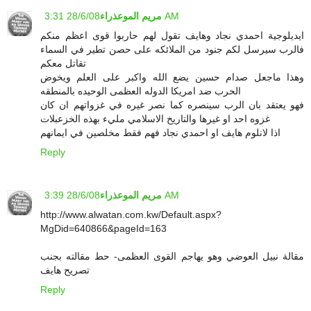
28/6/08 3:31 AM
مريم الموعذراء
ايديلوجية احمدي نجاد وهايف تقول لهم حاربوا قوى اعظم منكم
فالرب سيرسل لكم جنود من الملائكه على حصن تطير في السماء
تقاتل معكم
وهذا ماجعل صدام حسين يضع الله واكبر على العلم ويخوض
الحرب ضد امريكا الدوله العظمى الوحيده بالمنطقه
فهو يعتقد بان الرب سينصره كما نصر غيره في غزواتهم ان كان
غزوه احد او غيرها والتاريخ الاسلامي مليء بهذه الخزعبلات
اذا لانلوم هايف او احمدي نجاد فهم فقط مخلصين في ايمانهم
Reply
28/6/08 3:39 AM
مريم الموعذراء
http://www.alwatan.com.kw/Default.aspx?
MgDid=640866&pageId=163
مقالة نبيل العوضي وهو يهاجم القوى العظمى- حط مقالته بجنب
تصريح هايف
Reply