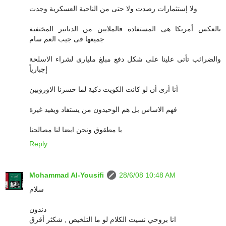
ولا إستثمارات رصدت ولا حتى من الناحية العسكرية وجدت
بالعكس أمريكا هى المستفادة فالملايين من الدنانير المختفية
جميعها فى جيب العم سام
والضرائب تأتى علينا على شكل دفع مبلغ مليارى لشراء الاسلحة
إجبارياً
أنا أرى أن لو كانت الكويت ذكية لما خسرنا الاوروبين
فهم الاساس بل هم الوحيدون من يستفاد ويفيد غيرة
يا مطقوق ونحن ايضا لنا مصالحنا
Reply
Mohammad Al-Yousifi
28/6/08 10:48 AM
سلام
دندون
انا بروحي نسيت الكلام لو ما التلخيص , شكثر أقرق