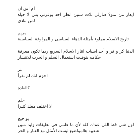
ام اس ان
ايعاز من منو؟ صارلي ثلاث سنين انطر احد يوعزني بس لا حياة
لمن تنادي
مريم
تاريخ الاسلام مملوء بأمثلة الدهاء السياسي و المراوغة السياسية
الدنيا كر و فر و أحد اسباب انتار الاسلام السريع ربما تكون معرفة
حكامه بتوقيت استعمال السلم و الحرب للانتشار
بتر
اجزم انك لم تقرأ
كالعادة
حلم
لا اختلف معك كثيرا
بو جيج
اول شي قط اللي عندك كله لأن ما ظنتي في تعليقات وايد مبين
شعبية هالمواضيع ليست الأمثل مع الغبار و الحر