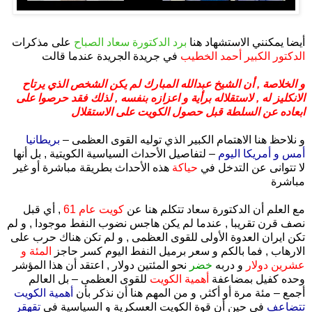
.
أيضا يمكنني الاستشهاد هنا
برد الدكتورة سعاد الصباح
على مذكرات
الدكتور الكبير أحمد الخطيب
في جريدة الجريدة عندما قالت
و الخلاصة , أن الشيخ عبدالله المبارك لم يكن الشخص الذي يرتاح
الانكليز له , لاستقلاله برأية و اعزازه بنفسه , لذلك فقد حرصوا على
ابعاده عن السلطة قبل حصول الكويت على الاستقلال
و نلاحظ هنا الاهتمام الكبير الذي توليه القوى العظمى –
بريطانيا
أمس و أمريكا اليوم
– لتفاصيل الأحداث السياسية الكويتية , بل أنها
لا تتوانى عن التدخل في
حياكة
هذه الأحداث بطريقة مباشرة أو غير
مباشرة
مع العلم أن الدكتورة سعاد تتكلم هنا عن
كويت عام 61
, أي قبل
نصف قرن تقريبا , عندما لم يكن هاجس نضوب النفط موجودا , و لم
تكن ايران العدوة الأولى للقوى العظمى , و لم تكن هناك حرب على
الارهاب , فما بالكم و سعر برميل النفط اليوم كسر حاجز
المئة و
عشرين دولار
و دربه
خضر
نحو المئتين دولار , اعتقد أن هذا المؤشر
وحده كفيل بمضاعفة
أهمية الكويت
للقوى العظمى – بل العالم
أجمع – مئة مرة أو أكثر, و من المهم هنا أن نذكر بأن
أهمية الكويت
تتضاعف
في حين أن قوة الكويت العسكرية و السياسية في
تقهقر