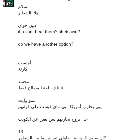
سلام
هلا بالشطار
دون جوان
if u cant beat them? shetsawe?
do we have another option?
أمثست
كارثة
محسد
قلتلك , لغة المصالح فقط
سنو وايت
يبي يحارب أمريكا , بي ماي قيست على قولتهم
خل يروح يحاربهم بس بعين عن الكويت
13
كان يقصد الرمزية , حاولي تقرئين ما بين السطور