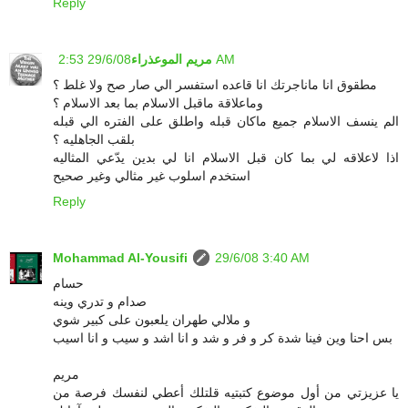
Reply
29/6/08 2:53 AM
مريم الموعذراء
مطقوق انا ماناجرتك انا قاعده استفسر الي صار صح ولا غلط ؟
وماعلاقة ماقبل الاسلام بما بعد الاسلام ؟
الم ينسف الاسلام جميع ماكان قبله واطلق على الفتره الي قبله
بلقب الجاهليه ؟
اذا لاعلاقه لي بما كان قبل الاسلام انا لي بدين يدّعي المثاليه
استخدم اسلوب غير مثالي وغير صحيح
Reply
Mohammad Al-Yousifi
29/6/08 3:40 AM
حسام
صدام و تدري وينه
و ملالي طهران يلعبون على كبير شوي
بس احنا وين فينا شدة كر و فر و شد و انا اشد و سيب و انا اسيب
مريم
يا عزيزتي من أول موضوع كتبتيه قلتلك أعطي لنفسك فرصة من