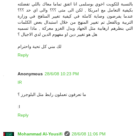
بالنسبة للكويت اخوي بوسلمى انا اتفق تماما معاك باللي تفضلته
بكيفية التعامل مع امريكا , لكن الى متى ؟؟؟ والى اي حد ؟؟؟
عندما يفرضون وصاية كاملة في كيفية تغيير المناهج في وزارة
التربية وبالفعل تم تغيير المنهج من خلال استبدال بعض الكلمات
التي بنظرهم ارهابية مثل الجهاد وبدل الغزو معركة , ماذا تسميه
هل هو تغيير دين او مفهوم الدين لدي الاجيال ؟
لك مني كل تحية واحترام
Reply
Anonymous
28/6/08 10:23 PM
IR
ما تعرفون تعملون رابط مثل البلوجرز ؟
:I
Reply
Mohammad Al-Yousifi
28/6/08 11:06 PM