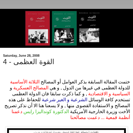
Saturday, June 28, 2008
القوة العظمى - 4
.
ختمت المقالة السابقة بذكر العوامل أو المصالح
الثلاثة الأساسية
للدولة العظمى في غيرها من الدول , و هي
المصالح العسكرية
و
السياسية و الاقتصادية
, و كما ذكرت سابقا فان الدولة العظمى
تستخدم كافة الوسائل
الشرعية و الغير شرعية
للحفاظ على هذه
المصالح و الاستفادة القصوى منها , و لا يسعنا هنا الا أن نذكر تصريح
الأخت وزيرة الخارجية الأمريكية
الدكتورة كونداليزا رايس
دعمنا
أنظمة قمعية ... دعمت مصالحنا
.