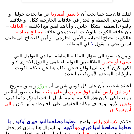
.
لذلك فان سذاجتنا يجب أن
لا تعمي أبصارنا
عن ما يحدث حولنا , و
علينا توخي الحيطة و الحذر في علاقاتنا الخارجية ككل , و علاقتنا
بالقوى العظمى بشكل خاص , و أنا هنا اتفق مع الأغلبية –
العاقلة
–
بأن علاقة الكويت بالولايات المتحدة هي علاقة
مصالح متبادلة
,
فالكويت تحتاج للحماية و الأمن الخارجي , و أمريكا تحتاج الى حليف
استراتيجي ما يقول
لأ
في المنطقة
و من هنا نعود الى سؤال المقالة السابقة , ما هي العوامل التي
تسيء أو تحسن
العلاقة بين الدولة العظمى و الدول الأخرى ؟ و
لكي نكون أقرب الى الواقع فنحن نتكلم هنا عن علاقة الكويت
بالولايات المتحدة الأمريكية بالتحديد
أعتقد شخصيا بأن على كل كويتي شريف أن
يبروّز
و يعلق تصريح
كونداليزا رايس
أعلاه
فوق سريره
أو
على مكتبه
بجانب صور أبنائه و
زوجته
لكي تكون هذه الكلمة أمامه طوال الوقت ليتذكر دائما كيف
يقيس
الأمور و يعرف مكانه الحقيقي على الخارطة و أين كان
و الى
أين سيكون
فكلام
الاستاذة رايس
واضح ,
عطونا مصلحتنا انتوا فيري أوكيه
,
ما
تعطونا مصلحتنا انتوا فيري
مو
أكويه
, و السؤال هنا مالذي قد يجعل
دولة صغيرة ضعيفة
تتجرأ
على عدم التسليم للقوى العظمى و تبادل