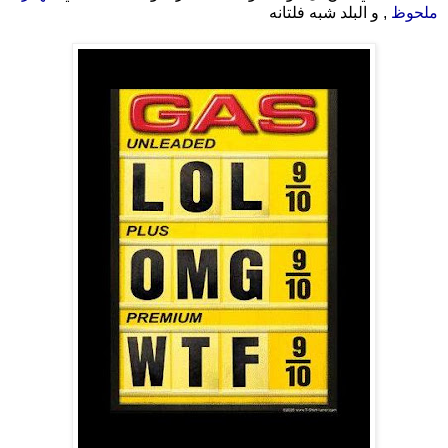
ملحوظ
, و البلد شبه فلتانه
.