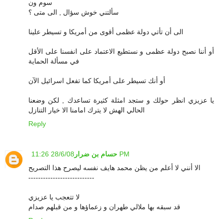
سوم ون
سألتني خوش سؤال , الى متى ؟
الى أن تأتي دولة عظمى أقوى من أمريكا و تسيطر علينا
أو أننا نصبح دولة عظمى و نستطيع الاعتماد على انفسنا على الأقل
في مسألة الحماية
أو أنك تسيطر على أمريكا كما تفعل اسرائيل الآن
يا عزيزي انظر حولك و ستجد امثلة كثيرة تساعدك , لكن وضعنا
الحالي الهش لا يترك امامنا الا خيار التنازل
Reply
28/6/08 11:26 PM
حسام بن ضرار
الا أنني لا أعلم من يظن محمد هايف نفسه ليصرح هذا التصريح
---------------------------
لا تتعجب يا عزيزي
قد سبقه بها ملالي طهران و زعماؤها و من قبلهم صدام