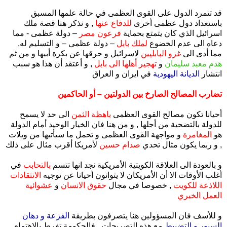
قد تتمرد الدول على القوى العظمى في حالة علمها المسبق
باستعداد دول عظمى أخرى
للدفاع عنها
, و نذكر هنا قصة ملك
اسرائيل الذي كان يتمتع بحماية
فرعون مصر
– دولة عظمى - مما
دعاه الى عدم الخضوع
لملك بابل
– دولة عظمى – و التسليم له,
مما أدى الى
غزو البابليين
لاسرائيل و حرقها عن بكرة أبيها و من ثم
هدم معبد سليمان
و
تهجير أهلها الى بابل
, و أعتقد أن هذا هو سبب
انتشار
الديانة اليهودية
في ايران و العراق
تضارب المصالح الصارخ بين الدولتين – أو الحاكمين
أحيانا تكون مصالح القوى العظمى
باهظة الثمن
الى حد لا يسمح
للدولة بالتضحية من أجلها , و من هنا فان الخيار الوحيد أمام الدولة
هو
المغامرة
و مواجهة القوى العظمى و تحمل ما سيأتيها من ويلات
, و ربما يكون مثال تحدي
صدام حسين
لأمريكا أقرب مثال على ذلك
و بالعودة الى العلاقة الكويتية الأمريكية نجد انها تتسم
بالتحابب
في
أغلب الأوقات الا أن الأمريكان لا يتوانون أحيانا عن توجيه
الانتقادات
اللاذعة للكويت
, خصوصا في مجال
حقوق الانسان
و
عشوائية
العمل الخيري
و للأسف فان المسؤولين هنا يتصرفون بطريقة
الفزعة و دهان
السيور و التضبيط
مع هذه التصريحات , فالحكومة تفرط بالاهتمام