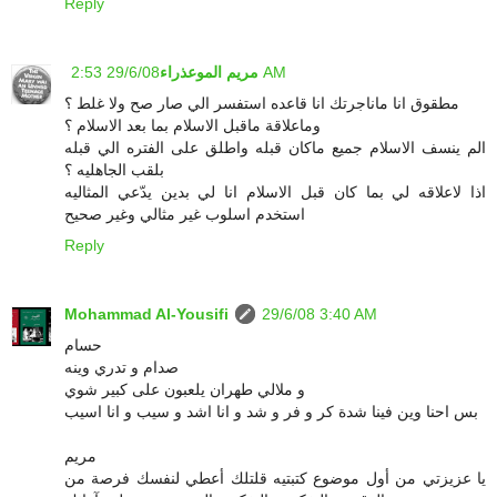
Reply
29/6/08 2:53 AM
مريم الموعذراء
مطقوق انا ماناجرتك انا قاعده استفسر الي صار صح ولا غلط ؟
وماعلاقة ماقبل الاسلام بما بعد الاسلام ؟
الم ينسف الاسلام جميع ماكان قبله واطلق على الفتره الي قبله
بلقب الجاهليه ؟
اذا لاعلاقه لي بما كان قبل الاسلام انا لي بدين يدّعي المثاليه
استخدم اسلوب غير مثالي وغير صحيح
Reply
Mohammad Al-Yousifi
29/6/08 3:40 AM
حسام
صدام و تدري وينه
و ملالي طهران يلعبون على كبير شوي
بس احنا وين فينا شدة كر و فر و شد و انا اشد و سيب و انا اسيب
مريم
يا عزيزتي من أول موضوع كتبتيه قلتلك أعطي لنفسك فرصة من