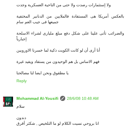
ولا إستثمارات رصدت ولا حتى من الناحية العسكرية وجدت
بالعكس أمريكا هى المستفادة فالملايين من الدنانير المختفية
جميعها فى جيب العم سام
والضرائب تأتى علينا على شكل دفع مبلغ مليارى لشراء الاسلحة
إجبارياً
أنا أرى أن لو كانت الكويت ذكية لما خسرنا الاوروبين
فهم الاساس بل هم الوحيدون من يستفاد ويفيد غيرة
يا مطقوق ونحن ايضا لنا مصالحنا
Reply
Mohammad Al-Yousifi
28/6/08 10:48 AM
سلام
دندون
انا بروحي نسيت الكلام لو ما التلخيص , شكثر أقرق