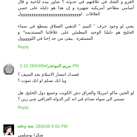
الغزو و الشك في علاقتهم في حدوثه ؟ شاور بيده لناحية و قال
أسامي مطاعم أمريكيه شهيره و إن هذا هو دليله على حسن
العلاقات ..لوووووووووووووووووووووووووووول
يعني لو وجود حرف " الميم " الذهبي العملاق يسطع في سماء
الخليج هو دليلنا الوحيد المطمئن على علاقاتنا المستديمه* و
المستقرة ..يبقى من جد إحنا في اللووووول
Reply
28/6/08 3:10 PM
مريم الموعذراء
قصدك انتشار الاسلام بحد السيف ؟
ويا انك تسلم او انك تموت ؟
لو الحين ماكو امريكا والعراق دش الكويت وجميع دول الخليج, هل
نسمي الي سواه صدام في انه كبر الدوله العراقي شي زين ؟
Reply
why me
28/6/08 6:55 PM
شكرا بوسلمى