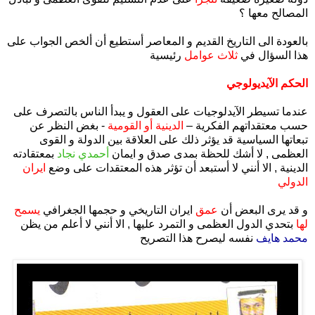
المصالح معها ؟
بالعودة الى التاريخ القديم و المعاصر أستطيع أن ألخص الجواب على
هذا السؤال في
ثلاث عوامل
رئيسية
الحكم الآيديولوجي
عندما تسيطر الآيدلوجيات على العقول و يبدأ الناس بالتصرف على
حسب معتقداتهم الفكرية –
الدينية أو القومية
- بغض النظر عن
تبعاتها السياسية قد يؤثر ذلك على العلاقة بين الدولة و القوى
العظمى , لا أشك للحظة بمدى صدق و ايمان
أحمدي نجاد
بمعتقادته
الدينية , الا أنني لا أستبعد أن تؤثر هذه المعتقدات على وضع
ايران
الدولي
و قد يرى البعض أن
عمق
ايران التاريخي و حجمها الجغرافي
يسمح
لها
بتحدي الدول العظمى و التمرد عليها , الا أنني لا أعلم من يظن
محمد هايف
نفسه ليصرح هذا التصريح
.