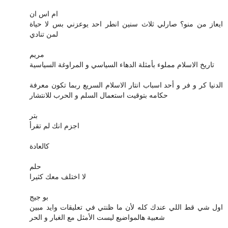
ام اس ان
ايعاز من منو؟ صارلي ثلاث سنين انطر احد يوعزني بس لا حياة
لمن تنادي
مريم
تاريخ الاسلام مملوء بأمثلة الدهاء السياسي و المراوغة السياسية
الدنيا كر و فر و أحد اسباب انتار الاسلام السريع ربما تكون معرفة
حكامه بتوقيت استعمال السلم و الحرب للانتشار
بتر
اجزم انك لم تقرأ
كالعادة
حلم
لا اختلف معك كثيرا
بو جيج
اول شي قط اللي عندك كله لأن ما ظنتي في تعليقات وايد مبين
شعبية هالمواضيع ليست الأمثل مع الغبار و الحر