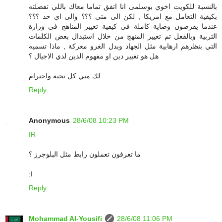
بالنسبة للكويت اخوي بوسلمى انا اتفق تماما معاك باللي تفضلته
بكيفية التعامل مع امريكا , لكن الى متى ؟؟؟ والى اي حد ؟؟؟
عندما يفرضون وصاية كاملة في كيفية تغيير المناهج في وزارة
التربية وبالفعل تم تغيير المنهج من خلال استبدال بعض الكلمات
التي بنظرهم ارهابية مثل الجهاد وبدل الغزو معركة , ماذا تسميه
هل هو تغيير دين او مفهوم الدين لدي الاجيال ؟
لك مني كل تحية واحترام
Reply
Anonymous
28/6/08 10:23 PM
IR
ما تعرفون تعملون رابط مثل البلوجرز ؟
:I
Reply
Mohammad Al-Yousifi
28/6/08 11:06 PM