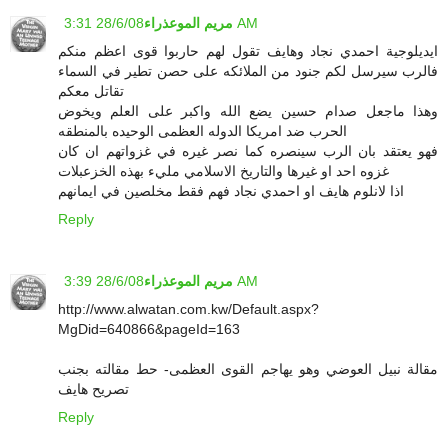
28/6/08 3:31 AM
مريم الموعذراء
ايديلوجية احمدي نجاد وهايف تقول لهم حاربوا قوى اعظم منكم
فالرب سيرسل لكم جنود من الملائكه على حصن تطير في السماء
تقاتل معكم
وهذا ماجعل صدام حسين يضع الله واكبر على العلم ويخوض
الحرب ضد امريكا الدوله العظمى الوحيده بالمنطقه
فهو يعتقد بان الرب سينصره كما نصر غيره في غزواتهم ان كان
غزوه احد او غيرها والتاريخ الاسلامي مليء بهذه الخزعبلات
اذا لانلوم هايف او احمدي نجاد فهم فقط مخلصين في ايمانهم
Reply
28/6/08 3:39 AM
مريم الموعذراء
http://www.alwatan.com.kw/Default.aspx?
MgDid=640866&pageId=163
مقالة نبيل العوضي وهو يهاجم القوى العظمى- حط مقالته بجنب
تصريح هايف
Reply