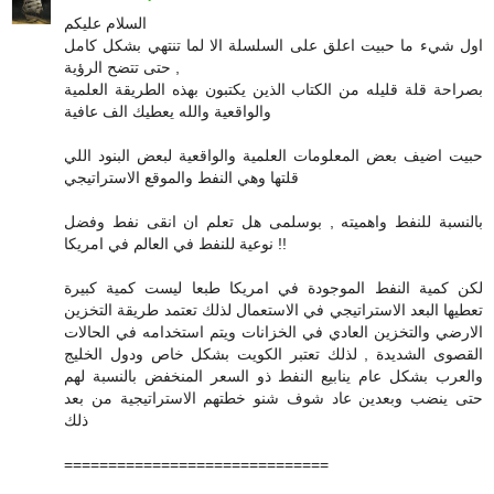
السلام عليكم
اول شيء ما حبيت اعلق على السلسلة الا لما تنتهي بشكل كامل
حتى تتضح الرؤية ,
بصراحة قلة قليله من الكتاب الذين يكتبون بهذه الطريقة العلمية
والواقعية والله يعطيك الف عافية
حبيت اضيف بعض المعلومات العلمية والواقعية لبعض البنود اللي
قلتها وهي النفط والموقع الاستراتيجي
بالنسبة للنفط واهميته , بوسلمى هل تعلم ان انقى نفط وفضل
نوعية للنفط في العالم في امريكا !!
لكن كمية النفط الموجودة في امريكا طبعا ليست كمية كبيرة
تعطيها البعد الاستراتيجي في الاستعمال لذلك تعتمد طريقة التخزين
الارضي والتخزين العادي في الخزانات ويتم استخدامه في الحالات
القصوى الشديدة , لذلك تعتبر الكويت بشكل خاص ودول الخليج
والعرب بشكل عام ينابيع النفط ذو السعر المنخفض بالنسبة لهم
حتى ينضب وبعدين عاد شوف شنو خطتهم الاستراتيجية من بعد
ذلك
==============================