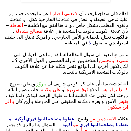
.
لذلك فان سذاجتنا يجب أن
لا تعمي أبصارنا
عن ما يحدث حولنا , و
علينا توخي الحيطة و الحذر في علاقاتنا الخارجية ككل , و علاقتنا
بالقوى العظمى بشكل خاص , و أنا هنا اتفق مع الأغلبية –
العاقلة
–
بأن علاقة الكويت بالولايات المتحدة هي علاقة
مصالح متبادلة
,
فالكويت تحتاج للحماية و الأمن الخارجي , و أمريكا تحتاج الى حليف
استراتيجي ما يقول
لأ
في المنطقة
و من هنا نعود الى سؤال المقالة السابقة , ما هي العوامل التي
تسيء أو تحسن
العلاقة بين الدولة العظمى و الدول الأخرى ؟ و
لكي نكون أقرب الى الواقع فنحن نتكلم هنا عن علاقة الكويت
بالولايات المتحدة الأمريكية بالتحديد
أعتقد شخصيا بأن على كل كويتي شريف أن
يبروّز
و يعلق تصريح
كونداليزا رايس
أعلاه
فوق سريره
أو
على مكتبه
بجانب صور أبنائه و
زوجته
لكي تكون هذه الكلمة أمامه طوال الوقت ليتذكر دائما كيف
يقيس
الأمور و يعرف مكانه الحقيقي على الخارطة و أين كان
و الى
أين سيكون
فكلام
الاستاذة رايس
واضح ,
عطونا مصلحتنا انتوا فيري أوكيه
,
ما
تعطونا مصلحتنا انتوا فيري
مو
أكويه
, و السؤال هنا مالذي قد يجعل
دولة صغيرة ضعيفة
تتجرأ
على عدم التسليم للقوى العظمى و تبادل