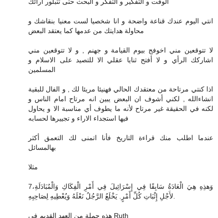
الوقت و التفكير و التفكر و البحث حتى تتبلور آرائك
انتي اليوم عندك قناعة واضحة و انا شخصيا لست معنيا بنقاشك و
محاولة هدايتك من عدمها كما يعتقد البعض
لا تتوقعين مني اخوفج بيوم القيامة و جهنم , و لا تتوقعين مني
اشاركك الرأي و لا أفتح ثنايا عقلي الا للتصيد على الاسلام و
المسلمين
اذا كنتي مرتاحة من معتقدك الحالي فهنيئا مريئا لك , و الفال للبقية
انشاءالله , لكني أشوف ان البعض يبين انه مرتاح امام الناس و
لكنه في الحقيقة غير مرتاح لأنه ما يطوف أي مناسبة الا و يحاول
فيها استجداء الاراء و تجييرها لحسابه
عندما اطلب منك قراءة التاريخ فأنا اتمنى لك التعمق أكثر
بهالمسائل
مثلا
7وَهذِهِ هِيَ الْعَادَةُ سَابِقًا فِي إِسْرَائِيلَ فِي أَمْرِ الْفِكَاكِ وَالْمُبَادَلَةِ،
لأَجْلِ إِثْبَاتِ كُلِّ أَمْرٍ. يَخْلَعُ الرَّجُلُ نَعْلَهُ وَيُعْطِيهِ لِصَاحِبِهِ.
هذه جملة من العهد القديم في Ruth