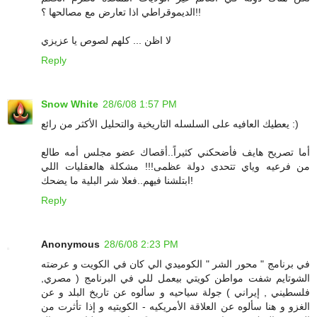
الديموقراطي اذا تعارض مع مصالحها ؟!!
لا اظن ... كلهم لصوص يا عزيزي
Reply
Snow White
28/6/08 1:57 PM
يعطيك العافيه على السلسله التاريخية والتحليل الأكثر من رائع :)
أما تصريح هايف فأضحكني كثيراً..أقصاك عضو مجلس أمه طالع
من فرعيه وياي تتحدى دولة عظمى!!! مشكلة هالعقليات اللي
ابتلشنا فيهم..فعلا شر البلية ما يضحك!
Reply
Anonymous
28/6/08 2:23 PM
في برنامج " محور الشر " الكوميدي الي كان في الكويت و عرضته
الشوتايم شفت مواطن كويتي بيعمل للي في البرنامج ( مصري,
فلسطيني , إيراني ) جولة سياحيه و سألوه عن تاريخ البلد و عن
الغزو و هنا سألوه عن العلاقة الأمريكيه - الكويتيه و إذا تأثرت من