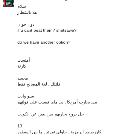
سلام
هلا بالشطار
دون جوان
if u cant beat them? shetsawe?
do we have another option?
أمثست
كارثة
محسد
قلتلك , لغة المصالح فقط
سنو وايت
يبي يحارب أمريكا , بي ماي قيست على قولتهم
خل يروح يحاربهم بس بعين عن الكويت
13
كان يقصد الرمزية , حاولي تقرئين ما بين السطور