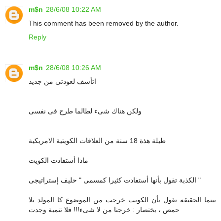
m$n
28/6/08 10:22 AM
This comment has been removed by the author.
Reply
m$n
28/6/08 10:26 AM
اتأسف لعودتى من جديد
ولكن هناك شىء لطالما طرح فى نفسى
طيلة هذة 18 سنة من العلاقات الكويتية الامريكية
ماذا أستفادت الكويت
الكذبة تقول بأنها أستفادت كثيرا كمسمى " حليف إستراتيجى "
بينما الحقيقة تقول بأن الكويت خرجت من الموضوع كا المولد بلا
حمص ، بختصار : خرجنا من لا شىء!!! فلا تنمية وجدت