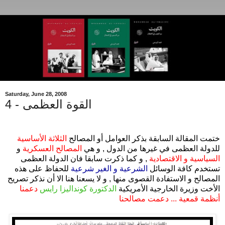
Saturday, June 28, 2008
القوة العظمى - 4
.
ختمت المقالة السابقة بذكر العوامل أو المصالح
الثلاثة الأساسية
للدولة العظمى في غيرها من الدول , و هي
المصالح العسكرية
و
السياسية و الاقتصادية
, و كما ذكرت سابقا فان الدولة العظمى
تستخدم كافة الوسائل
الشرعية و الغير شرعية
للحفاظ على هذه
المصالح و الاستفادة القصوى منها , و لا يسعنا هنا الا أن نذكر تصريح
الأخت وزيرة الخارجية الأمريكية
الدكتورة كونداليزا رايس
دعمنا
أنظمة قمعية ... دعمت مصالحنا
.